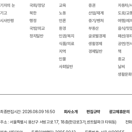
기자의 눈
국회/정당
교육
증권
자동차/
기고
북한
노동
산업/재계
도로/교
시사만평
행정
언론
중기/벤처
여행/레
국방/외교
환경
부동산
음식/맛
정치일반
인권/복지
글로벌경제
패션/뷰
식품/의료
생활경제
공연/전
지역
경제일반
책
인물
종교
사회일반
날씨
생활문화
최종편집시간: 2026.08.09 16:50
회사소개
편집규약
광고제휴문의
주소 : 서울특별시 용산구 서빙고로 17, 18층(한강로3가,센트럴파크 타워동)
전화 