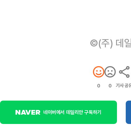
©(주) 데
기사 공
0
0
네이버에서 데일리안 구독하기