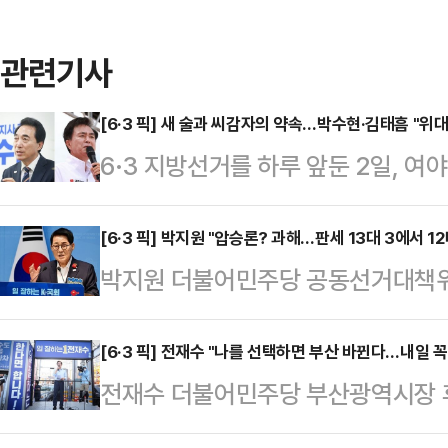
관련기사
[6·3 픽] 새 술과 씨감자의 약속…박수현·김태흠 "위
6·3 지방선거를 하루 앞둔 2일, 
센터에서 나란히 기자회견을 열고 막
후보는 지난 선거운동 기간을 돌아보
[6·3 픽] 박지원 "압승론? 과해…판세 13대 3에서 12
박지원 더불어민주당 공동선거대책위원
인 지지를 호소했다.먼저 박수현 더불
전국 판세와 관련해 "선거 초반에는
회견을 열고 "새 술은 새 부대에 담아
하는 의미에서 좀 과다하게 평가를 했지만
[6·3 픽] 전재수 "나를 선택하면 부산 바뀐다…내일 꼭
기회를 달라고 읍소했다.박수현 후보
전재수 더불어민주당 부산광역시장 후
기까지 보고 있다"고 밝혔다.박지원 
페이스 폭발사고 희생자들을 향한 조의
바뀐다"며 본투표 참여와 지지를 호
의 뉴스명당'에 출연해 선거 초반 호언했
위한 네거티…