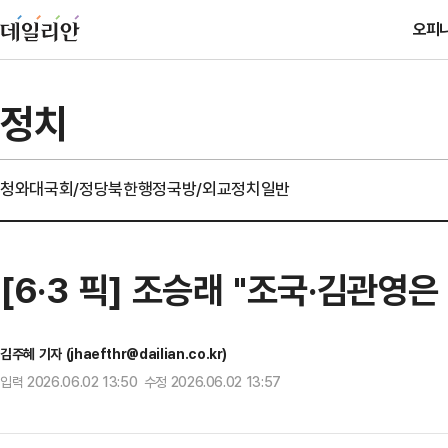
오피
정치
청와대
국회/정당
북한
행정
국방/외교
정치일반
[6·3 픽] 조승래 "조국·김관영
김주혜 기자 (jhaefthr@dailian.co.kr)
입력 2026.06.02 13:50 수정 2026.06.02 13:57