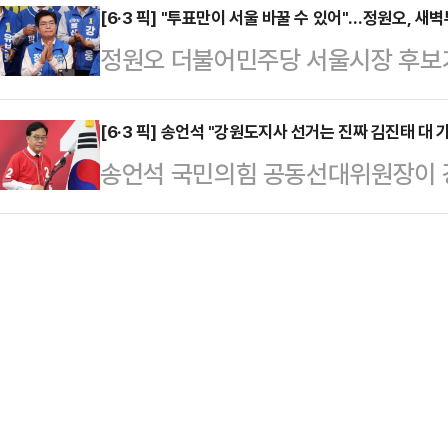
스북을 통해 발표한 '선거운동 마지막
[6·3 픽] "투표만이 서울 바꿀 수 있어"…정원오, 새
이 수정하며 전국 판세를 진단했다.그
정원오 더불어민주당 서울시장 후보가 
이제 마지막 하루를 남겨두고 있다"며
았고 지금 막판에 박근혜 전 대통령의
시민을 향해 "투표만이 서울을 바꿀 
늘 어렵고, 부산의 민심은 한없이 무
거운동이 끝나는 자정까지 19개 일정
[6·3 픽] 송언석 "강원도지사 선거는 진짜 김진태 대 
"그럴수록 더 낮은 자세로 듣고, 한걸
송언석 국민의힘 공동선대위원장이 
만큼 절박함을 서울 시민에 보여주겠
인들의 마른 한숨, 내일을 장담하지 
호 더불어민주당 후보의 강원 현안 
자회견을 통해 "내일 반드시 투표해 
다는 부모님들의…
지지를 호소했다.송 위원장은 2일 자
지 않으면 이길 수 없고, 끝까지 투표
원도지사 선거는 '진짜'와 '가짜'의 
표장을 찾아달라"고 호소했다.이어 
대 가짜로 강원도를 아는 척하는 사람, 
뽑는 선거가…
보의 대결"이라고 강조했다.송 위원장
약 내용을 제대로 숙지 못했다는 논란
와서 '홍…