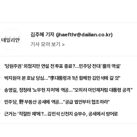
김주혜 기자 (jhaefthr@dailian.co.kr)
기사 모아 보기 >
'당원주권' 외쳤지만 연설 전 투표 종료?…민주당 전대 '룰의 역설'
박지원이 본 호남 당심…"李대통령과 1년 함께한 김민석에 갈 것"
송영길, 정청래 '노무현 자처'에 역공…"오히려 이인제처럼 대통령 공격"
민주당, 野 부동산 공세에 역공…"공급 법안부터 협조하라"
근거는 '적절한 때'에?…김민석 신천지 승부수, 공세에서 방어로