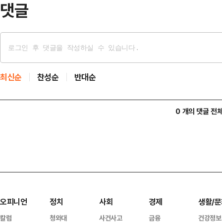
댓글
최신순
찬성순
반대순
0 개의 댓글 전
오피니언
정치
사회
경제
생활/문
칼럼
청와대
사건사고
금융
건강정보