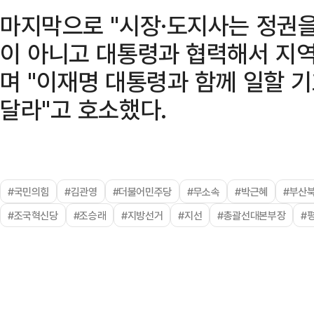
마지막으로 "시장·도지사는 정권
이 아니고 대통령과 협력해서 지
며 "이재명 대통령과 함께 일할 기
달라"고 호소했다.
#국민의힘
#김관영
#더불어민주당
#무소속
#박근혜
#부산
#조국혁신당
#조승래
#지방선거
#지선
#총괄선대본부장
#