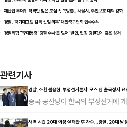
재난급 무더위 직격탄 맞은 도심 속 쪽방촌…서울시, 주민보호 대책 강화
경찰, '국가대표팀 감독 선임 의혹' 대한축구협회 압수수색
경찰직협 "李대통령 '경찰 수사 못 믿어' 발언, 현장 경찰관에 깊은 상처"
관련기사
경찰, 소환 불응한 '부정선거론자' 모스 탄 출국정지 요
중국 공산당이 한국의 부정선거에 개
탄(단현명) 미국 리버티대 교수에 
려졌다.1일 경찰 등에 따르면 서울
새벽 시간 20대 여성 살해한 후 자수…경찰, 20대 남