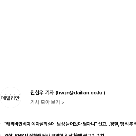
진현우 기자 (hwjin@dailian.co.kr)
기사 모아 보기 >
"캐리비안베이 여자탈의실에 남성 들어왔다 달아나" 신고…경찰, 행적 추적
경찰, SNS서 정청래 테러 모의한 일당 檢에 불구속 송치