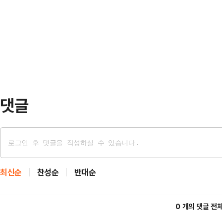
4월 기준 44.3％로 집계됐다고 이
보한 자료를 정밀하게 분석하고 있다"
율도 2023년 9.6％에서 지난해 9
를 할 것"이라고 밝혔다.이…
이날 '여성·아동·장애인 대상 범죄 
수사로 추가 범행을 밝혀내 사회적 
했다…
댓글
최신순
찬성순
반대순
0 개의 댓글 전