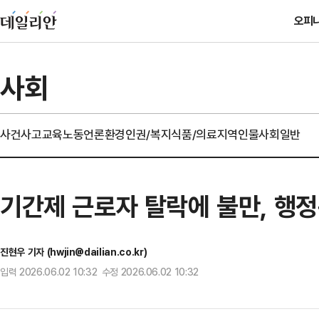
오피
사회
사건사고
교육
노동
언론
환경
인권/복지
식품/의료
지역
인물
사회일반
기간제 근로자 탈락에 불만, 행정
진현우 기자 (hwjin@dailian.co.kr)
입력 2026.06.02 10:32 수정 2026.06.02 10:32