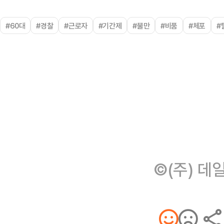
#60대
#경찰
#근로자
#기간제
#불만
#비품
#체포
#
©(주) 데