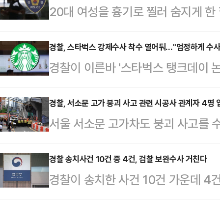
20대 여성을 흉기로 찔러 숨지게 한
교수에 대한 출국정지를 요청했다. 
다.1일 경찰 등에 따르면 서울 강동
를 뜻한다.탄 교수는 이재명 대통령
체포해 조사하고 있다.A씨는 이날 새
경찰, 스타벅스 강제수사 착수 열어둬…"엄정하게 수사
원에 수감됐다는 취지의 허위 사실로
경찰이 이른바 '스타벅스 탱크데이 
성 B씨를 흉기로 찔러 살해한 혐의를
받는다.탄 교수는 6·3 지방선거 사
등에 대한 압수수색 가능성을 열어놨
다가 이날 오전 5시40분쯤 경찰에 
부정선거를 감시·검증…
찰청장은 이날 서울 종로구 서울경찰
경찰, 서소문 고가 붕괴 사고 관련 시공사 관계자 4명 
정확한 범행 시각·장소를 비롯한 구
서울 서소문 고가차도 붕괴 사고를 
수사 착수 가능성도 열어두고 있느냐'
은 A씨와 피해자가 교제하는 사이였
명을 피의자로 입건했다.1일 경찰 
다"고 답했다.박 청장은 "국민의 관
둘 사이 스토킹…
서울 종로구 서울경찰청에서 열린 
경찰 송치사건 10건 중 4건, 검찰 보완수사 거친다
겠다"며 모욕 혐의 등과 관련한 법
경찰이 송치한 사건 10건 가운데 4
소장급 직원을 비롯한 안전 관리·책
신세계그룹 회장과 손정현 전 스타벅스
결과가 나왔다.1일 법조계에 따르면
했다고 밝혔다.경찰은 고가 붕괴에 
동 등에 관한 특…
은 전국 12개 검찰청의 보완수사 실
전반적으로 확인할 계획이다.박 청장