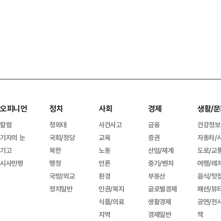
오피니언
정치
사회
경제
생활/문
칼럼
청와대
사건사고
금융
건강정보
기자의 눈
국회/정당
교육
증권
자동차/
기고
북한
노동
산업/재계
도로/교
시사만평
행정
언론
중기/벤처
여행/레
국방/외교
환경
부동산
음식/맛
정치일반
인권/복지
글로벌경제
패션/뷰
식품/의료
생활경제
공연/전
지역
경제일반
책