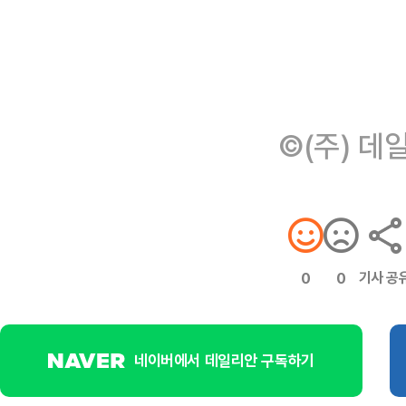
©(주) 데
기사 공
0
0
네이버에서 데일리안 구독하기