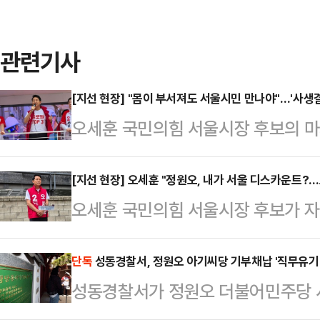
관련기사
[지선 현장] "몸이 부서져도 서울시민 만나야"…'사생결
오세훈 국민의힘 서울시장 후보의 마지
단 한 명의 서울 시민을 더 만나겠다
섰기 때문이다. 시간이 빠듯한 탓에 
[지선 현장] 오세훈 "정원오, 내가 서울 디스카운트?
오세훈 국민의힘 서울시장 후보가 자
계속 강조한 발언은 "꼭 도와달라"였다
오 더불어민주당 후보를 향해 "'서울
를 하기 위해 성북구에 도착했다. 본
된 사실이 있나"라고 꼬집었다.오 후
단독
성동경찰서, 정원오 아기씨당 기부채납 '직무유기 
치구를 돌아야 하는 과제를 풀어야 하
성동경찰서가 정원오 더불어민주당 서
기자들과 만나 "'코리아 디스카운트'
했다. 사실상 25개 자치구를 모두 돌
조사에 착수한 것으로 확인됐다. 성