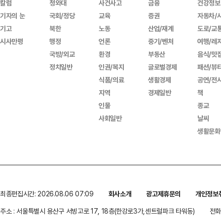
칼럼
청와대
사건사고
금융
건강정보
기자의 눈
국회/정당
교육
증권
자동차/
기고
북한
노동
산업/재계
도로/교
시사만평
행정
언론
중기/벤처
여행/레
국방/외교
환경
부동산
음식/맛
정치일반
인권/복지
글로벌경제
패션/뷰
식품/의료
생활경제
공연/전
지역
경제일반
책
인물
종교
사회일반
날씨
생활문화
최종편집시간: 2026.08.06 07:09
회사소개
광고제휴문의
개인정보
주소 : 서울특별시 용산구 서빙고로 17, 18층(한강로3가,센트럴파크 타워동)
전화 