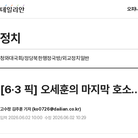
오피
정치
청와대
국회/정당
북한
행정
국방/외교
정치일반
[6·3 픽] 오세훈의 마지막 호
고수정 김주훈 기자 (ko0726@dailian.co.kr)
입력 2026.06.02 10:00 수정 2026.06.02 10:29