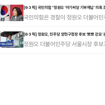
있는데, 금시초문에 생경한 표현을 쓰
봉…
논란 관련해 조합원들이 지난 5월 고
[6·3 픽] 국민의힘 "정원오 '아기씨당 기부채납' 의혹
디스카운트의 원인이 저한테 있는 
국민의힘은 경찰이 정원오 더불어민
두고 본격적인 조사가 이뤄진 것이다.
억지춘향식의 비난이 아닌가 싶다"며
납' 의혹과 관련해 조사에 들어간 
를 '직무유기 혐의'로 고발한 행당7
장이 됐을 때, 비로…
야 한다"고 촉구했다.최보윤 국민의
[6·3 픽] 정원오, 민주당 양천구청장 후보 '뽀뽀 강요'
당 사건이 지능범죄수사팀에 배당됐
정원오 더불어민주당 서울시장 후보가
"보도에 따르면 성동경찰서가 정 후보
다.행당7구역 논란은 이른바 '아기씨
기 뽀뽀 강요' 논란에 대해 "돌발 
조사에 착수한 것으로 알려졌다"며 "
동구청장 시절 행…
혔다.정 후보는 1일 서울역 앞에서 
성동구청장 시절 저지른 '행정 파탄'과
나 "이런 문제가 재발하지 않아야 한
다는 증거"라고 밝혔다.데일리안은 전
말했다.앞서 우 후보는 전날 정 후보
당 기부채…
보가 안고 있던 아기를 향해 "뽀뽀 한 
임세은 민주당 선임부대변인은 우 후