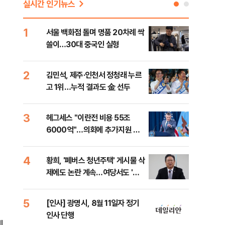
실시간 인기뉴스
1
6
서울 백화점 돌며 명품 20차례 싹
이번
쓸이…30대 중국인 실형
어스
2
7
김민석, 제주·인천서 정청래 누르
李,
고 1위…누적 결과도 金 선두
국민
李 
3
8
헤그세스 "이란전 비용 55조
[단
6000억"…의회에 추가지원 촉
1%
구
4
9
황희, '폐버스 청년주택' 게시물 삭
"정
제에도 논란 계속…여당서도 '내
도 
로남불' 비판
원 
5
10
[인사] 광명시, 8월 11일자 정기
[속
인사 단행
선거
렌