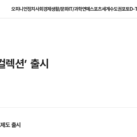
오피니언
정치
사회
경제
생활/문화
IT/과학
연예
스포츠
세계
수도권
포토
D-
컬렉션’ 출시
브제도 출시