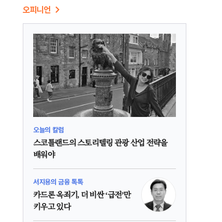
오피니언
오늘의 칼럼
스코틀랜드의 스토리텔링 관광 산업 전략을
배워야
서지용의 금융 톡톡
카드론 옥죄기, 더 비싼 ‘급전’만
키우고 있다