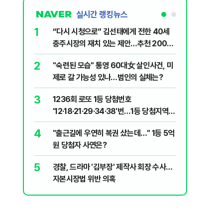
실시간 랭킹뉴스
1
6
“다시 시청으로” 김선태에게 전한 40세
김민석, 
충주시장의 재치 있는 제안…추천 2000
누적 결과
개
2
7
"숙련된 모습" 통영 60대女 살인사건, 미
"정청래,
제로 갈 가능성 있나…범인의 실체는?
말라"…친
격돌
3
8
1236회 로또 1등 당첨번호
최악의 
'12·18·21·29·34·38'번…1등 당첨지역
낮 최고 
어디?
4
9
"출근길에 우연히 복권 샀는데…" 1등 5억
‘탄약 고
원 당첨자 사연은?
색출하라
5
10
경찰, 드라마 '김부장' 제작사 회장 수사…
장애인 밀
자본시장법 위반 의혹
심도 실형