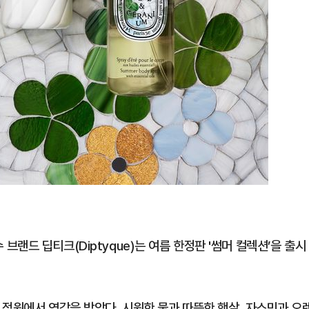
랜드 딥티크(Diptyque)는 여름 한정판 '썸머 컬렉션’을 출시
 정원에서 영감을 받았다. 시원한 물과 따뜻한 햇살, 자스민과 오