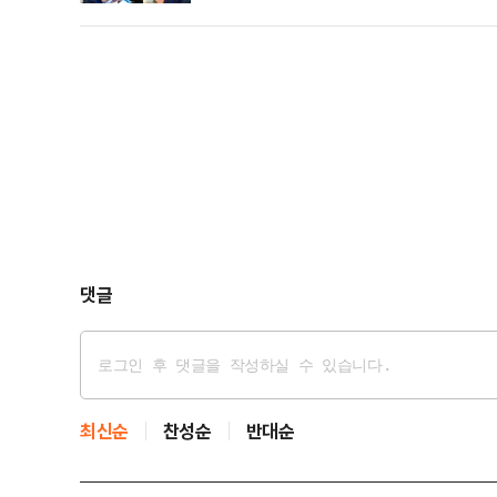
19.97포인트(0.26%) 상승한 7600.03를 기록했고
를 마쳤다.이날 엔비디아가 새로운 개인 컴퓨터용 메모
댓글
최신순
찬성순
반대순