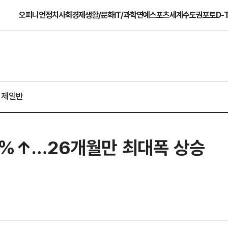
오피니언
정치
사회
경제
생활/문화
IT/과학
연예
스포츠
세계
수도권
포토
D-
경제일반
.1%↑…26개월만 최대폭 상승