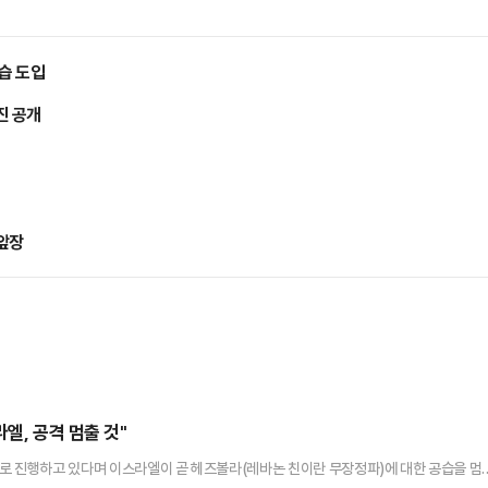
습 도입
진 공개
 앞장
엘, 공격 멈출 것"
로 진행하고 있다며 이스라엘이 곧 헤즈볼라(레바논 친이란 무장정파)에 대한 공습을 멈