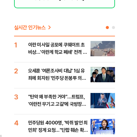
실시간 인기뉴스
1
6
이란 미사일 공포에 쿠웨이트 초
日 
비상…'이란계 학교 폐쇄' 전격 명
했지
령
2
7
오세훈 '여론조사비 대납' 1심 유
보완
죄에 회자된 '민주당 돈봉투 의
은 
혹'…왜?
3
8
"탄약 왜 부족한 거야"…트럼프,
'경
'이란전 무기고 고갈'에 국방장관
조준
질책
금폭
4
9
민주당원 4000명, '박쥐 발언 최
병력
민희' 징계 요청…"단합 훼손 확인
60