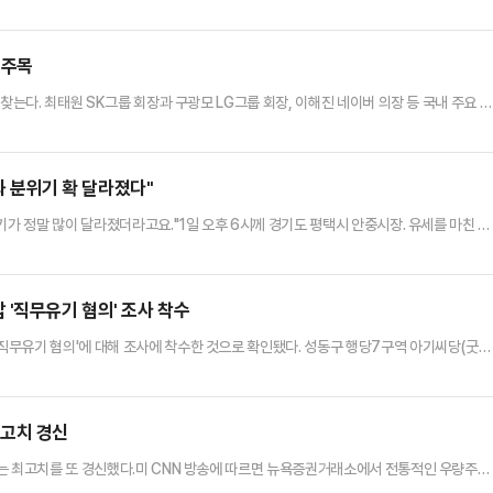
셜미디어(SNS) 트루스소셜을 통해 “이란과 대화는 빠른 속도로 이어지고 있다”며 “나
교전 중단을 중재하고 있다”고 전했다.앞서 이란은 이스라엘의 헤즈볼라 공습을 문제 삼
라엘의 레바논 공격이 계속되면 전쟁이 재개될 수도 있다”고 경고했다.이…
 주목
찾는다. 최태원 SK그룹 회장과 구광모 LG그룹 회장, 이해진 네이버 의장 등 국내 주요 기
동의 한 삼겹살집으로 사실상 굳어지는 분위기다.1일 업계에 따르면 지난해 이재용 삼성
 이번에는 어떤 'AI 깐부들'이 한자리에 모일지 업계의 관심이 쏠리고 있다.황 CEO는 대
베이' 일정을 마친 뒤 오는 4일 저녁 한국에 입국할…
전과 분위기 확 달라졌다"
기가 정말 많이 달라졌더라고요."1일 오후 6시께 경기도 평택시 안중시장. 유세를 마친 뒤
도지사 후보의 얼굴에는 '승리할 수 있다'는 확신이 가득 담겨 있었다. 민주당 강세 지역
이에도 판세는 충분히 바뀔 수 있다며 자신감을 보였다.양 후보는 "승부처는 우리 당이 
 "그래서 오늘 내일은 남쪽에서 최선을 다해보려고 한다"…
'직무유기 혐의' 조사 착수
무유기 혐의'에 대해 조사에 착수한 것으로 확인됐다. 성동구 행당7구역 아기씨당(굿당
 것이 6·3 지방선거를 이틀 앞두고 본격적인 조사가 이뤄진 것이다.1일 데일리안 취재
7구역 조합 측은 이날 성동경찰서로부터 해당 사건이 지능범죄수사팀에 배당됐고 정식 수
 '아기씨당 기부채납'으로 불린다. 정 후보가 성동구청장 시절 행…
최고치 경신
는 최고치를 또 경신했다.미 CNN 방송에 따르면 뉴욕증권거래소에서 전통적인 우량주로
.91포인트(0.09%) 오른 5만 1079.37에 마감했다. 대형주 위주의 S&P500지수