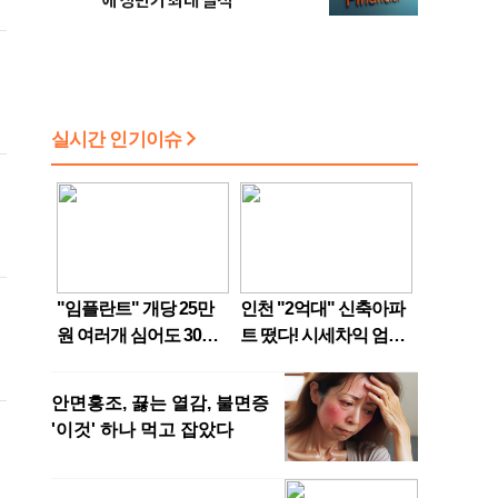
에 상반기 최대 실적
는
으
전
어
)
를
사
는