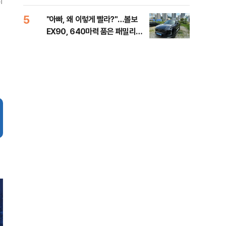
지
해야"
40
5
10
"아빠, 왜 이렇게 빨라?"…볼보
"삼
EX90, 640마력 품은 패밀리카
中창
[시승기]