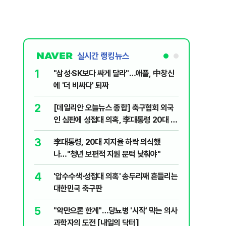
실시간 랭킹뉴스
1
6
"삼성·SK보다 싸게 달라"…애플, 中창신
오세훈 '
에 '더 비싸다' 퇴짜
된 '민주
2
7
[데일리안 오늘뉴스 종합] 축구협회 외국
지진에 
인 심판에 성접대 의혹, 李대통령 20대 지
日 여성..
지율 하락 의식했나, 삼전닉스 올인은 금
3
8
李대통령, 20대 지지율 하락 의식했
보완수사
물, SK하이닉스 프리마켓 시초가 논란 재
나…"청년 보편적 지원 문턱 낮춰야"
몫됐나
점화, 김민석 "과반 승리 가능성 99%" 등
4
9
'압수수색·성접대 의혹' 송두리째 흔들리는
레버리지 
대한민국 축구판
지수로 
5
10
"약만으론 한계"…당뇨병 '시작' 막는 의사
"솟구친 
과학자의 도전 [내일의 닥터]
유공장 화