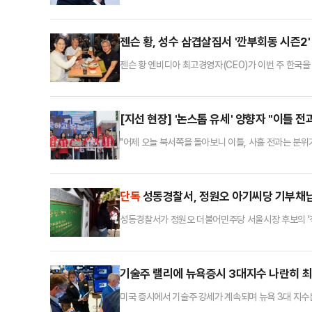
출 것이라고 밝혔다.트럼프 대통령은 1일(현지시간) 소
종전 협상이 중단되지 않도록 이스라엘과 헤즈볼라의 
며 “파키스탄을 통한 미국과의 대화를 중단한다. 이스
젠슨 황, 성수 삼겹살집서 '깐부회동 시즌2'
젠슨 황 엔비디아 최고경영자(CEO)가 이번 주 한국을 
업인들과의 회동이 추진되는 가운데 장소는 서울 성수
자 회장, 정의선 현대차그룹 회장과의 '깐부회동'에 이어
만에서 열리는 엔비디아 연례 AI 콘퍼런스 'GTC 타이
[지선 현장] '논스톱 유세' 양향자 "이틀 
"어제 오늘 북서쪽을 돌아보니 이틀, 사흘 전과는 분위
데일리안과 만나 이같은 말을 전한 양향자 국민의힘 경기
인 경기 남부권 표심에 대한 우려도 내비쳤지만 하루 사
려움을 겪는 용화평(용인·화성·평택)이 될 것 같다"며
단독
성동경찰서, 정원오 아기씨당 기부채납 
성동경찰서가 정원오 더불어민주당 서울시장 후보의 '직
기부채납 논란 관련해 조합원들이 지난 5월 고소·고발한
종합하면, 정 후보를 '직무유기 혐의'로 고발한 행당
에 착수했다는 통보를 받았다.행당7구역 논란은 이른바
기술주 랠리에 뉴욕증시 3대지수 나란히 
미국 증시에서 기술주 강세가 계속되며 뉴욕 3대 지수
구성된 다우존스지수는 1일(현지시간) 전 거래일보다 46