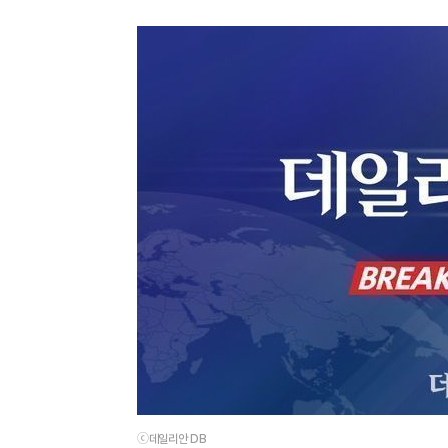
ⓒ데일리안 DB