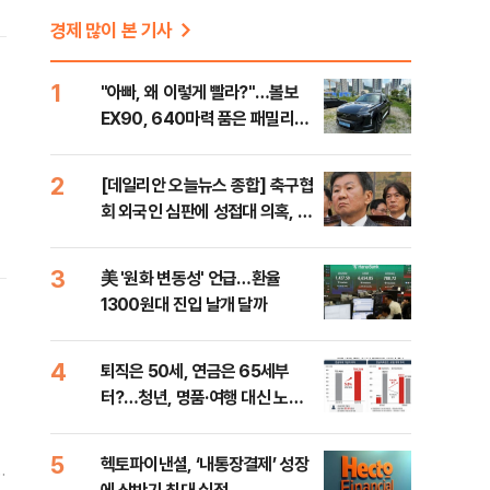
경제 많이 본 기사
1
"아빠, 왜 이렇게 빨라?"…볼보
EX90, 640마력 품은 패밀리카
[시승기]
2
[데일리안 오늘뉴스 종합] 축구협
회 외국인 심판에 성접대 의혹, 李
대통령 20대 지지율 하락 의식했
나, 삼전닉스 올인은 금물, SK하
3
美 '원화 변동성' 언급…환율
이닉스 프리마켓 시초가 논란 재
1300원대 진입 날개 달까
점화, 김민석 "과반 승리 가능성
99%" 등
4
퇴직은 50세, 연금은 65세부
터?…청년, 명품·여행 대신 노후
준비 [Now 2.30]
5
헥토파이낸셜, ‘내통장결제’ 성장