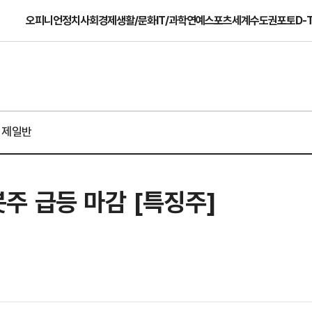
오피니언
정치
사회
경제
생활/문화
IT/과학
연예
스포츠
세계
수도권
포토
D-
경제일반
주 급등 마감 [특징주]