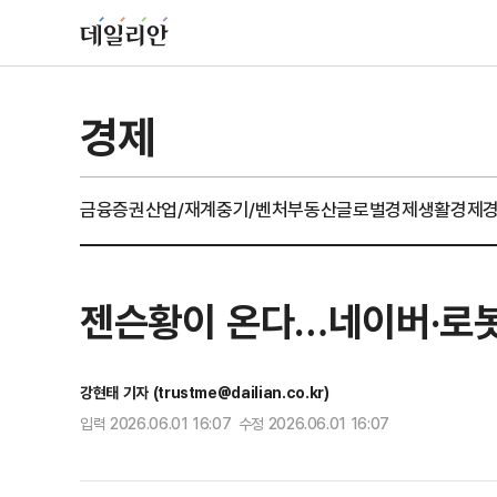
경제
금융
증권
산업/재계
중기/벤처
부동산
글로벌경제
생활경제
젠슨황이 온다…네이버·로봇
강현태 기자 (trustme@dailian.co.kr)
입력 2026.06.01 16:07 수정 2026.06.01 16:07