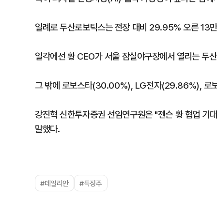
일례로 두산로보틱스는 전장 대비 29.95% 오른 13
일각에선 황 CEO가 서울 잠실야구장에서 열리는 두산
그 밖에 로보스타(30.00%), LG전자(29.86%), 
강진혁 신한투자증권 선임연구원은 "젠슨 황 협업 기대
말했다.
#데일리안
#특징주