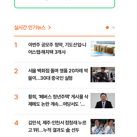
실시간 인기뉴스
1
6
이번주 공모주 청약, 기도산업·니
李,
어스랩·해치텍 3개사
국민
李 
2
7
서울 백화점 돌며 명품 20차례 싹
[단
쓸이…30대 중국인 실형
1%
3
8
황희, '폐버스 청년주택' 게시물 삭
정청
제에도 논란 계속…여당서도 '내
판"
로남불' 비판
민석
4
9
김민석, 제주·인천서 정청래 누르
[속
고 1위…누적 결과도 金 선두
선거