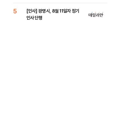
리
5
10
[인사] 광명시, 8월 11일자 정기
"정
인사 단행
도 
원 