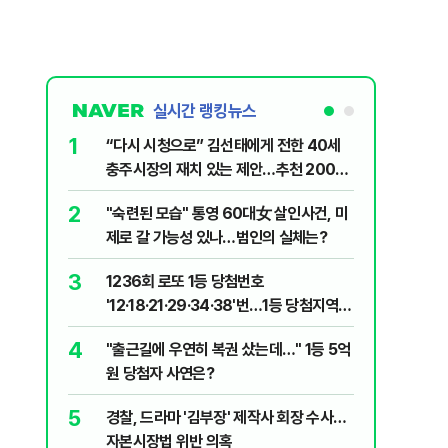
실시간 랭킹뉴스
1
6
“다시 시청으로” 김선태에게 전한 40세
김민석, 
충주시장의 재치 있는 제안…추천 2000
누적 결과
개
2
7
"숙련된 모습" 통영 60대女 살인사건, 미
"정청래,
제로 갈 가능성 있나…범인의 실체는?
말라"…친
격돌
3
8
1236회 로또 1등 당첨번호
최악의 
'12·18·21·29·34·38'번…1등 당첨지역
낮 최고 
어디?
4
9
"출근길에 우연히 복권 샀는데…" 1등 5억
‘탄약 고
원 당첨자 사연은?
색출하라
5
10
경찰, 드라마 '김부장' 제작사 회장 수사…
장애인 밀
자본시장법 위반 의혹
심도 실형