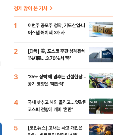
경제 많이 본 기사
1
이번주 공모주 청약, 기도산업·니
어스랩·해치텍 3개사
2
[단독] 美, 포스코 후판 상계관세
1%대로…3.70%서 '뚝'
지
3
‘35도 장벽’에 멈추는 건설현장…
공기 영향은 ‘제한적’
4
국내 낮추고 해외 올리고…엇갈린
코스피 전망에 개미 '혼란'
5
[코인뉴스] 고래는 사고 개인은