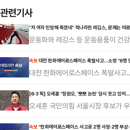
관련기사
"저 여자 민망해 죽겠네" 적나라한 레깅스, 문제는 따
운동화와 레깅스 등 운동용품이 건강
다.16일 관련업계에 따르면 영국 스
전문가인 니콜 딘은 최근 데일리메일
속보
대전 한화에어로스페이스 폭발사고…소방 "6명 
대전 한화에어로스페이스 폭발사고…소
만 운동할 때 착용하는 옷과 신발이 
어 "운동용품을 만들 때 흔히 사용되
[6·3 픽] 오세훈 "정원오, '뽀뽀 논란' 당시 웃고 
소재의 옷을 세탁하고 입을 때마다 
오세훈 국민의힘 서울시장 후보가 
말했다.입자가 매우 작은 미세플라스
이른바 '아기 뽀뽀 강요' 논란에 대해
통해 여러 장기에 …
보는 그냥 웃고 있었다"고 지적했다.
속보
"한화에어로스페이스 사고로 2명 사망·2명 부상·