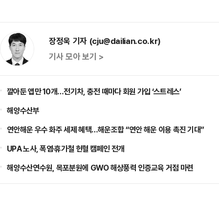
장정욱 기자 (cju@dailian.co.kr)
기사 모아 보기 >
깔아둔 앱만 10개…전기차, 충전 때마다 회원 가입 ‘스트레스’
해양수산부
연안해운 우수 화주 세제 혜택…해운조합 “연안 해운 이용 촉진 기대”
UPA 노사, 폭염·휴가철 헌혈 캠페인 전개
해양수산연수원, 목포분원에 GWO 해상풍력 인증교육 거점 마련