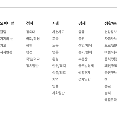
오피니언
정치
사회
경제
생활/문
칼럼
청와대
사건사고
금융
건강정보
기자의 눈
국회/정당
교육
증권
자동차/
기고
북한
노동
산업/재계
도로/교
시사만평
행정
언론
중기/벤처
여행/레
국방/외교
환경
부동산
음식/맛
정치일반
인권/복지
글로벌경제
패션/뷰
식품/의료
생활경제
공연/전
지역
경제일반
책
인물
종교
사회일반
날씨
생활문화