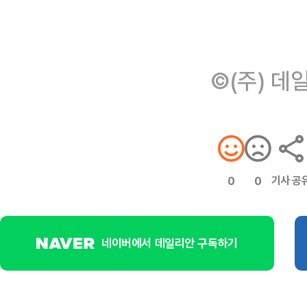
©(주) 데
기사 공
0
0
네이버에서 데일리안 구독하기