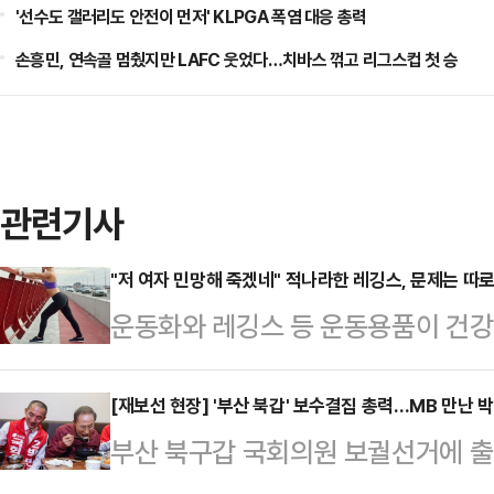
'선수도 갤러리도 안전이 먼저' KLPGA 폭염 대응 총력
손흥민, 연속골 멈췄지만 LAFC 웃었다…치바스 꺾고 리그스컵 첫 승
관련기사
"저 여자 민망해 죽겠네" 적나라한 레깅스, 문제는 따
운동화와 레깅스 등 운동용품이 건강
다.16일 관련업계에 따르면 영국 스
전문가인 니콜 딘은 최근 데일리메일
[재보선 현장] '부산 북갑' 보수결집 총력…MB 만난 
부산 북구갑 국회의원 보궐선거에 출
만 운동할 때 착용하는 옷과 신발이 