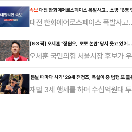
속 후보가 선거 전 마지막 주말을 맞
어 "운동용품을 만들 때 흔히 사용되
결집'에 방점을 찍은 가운데 박민식 
속보
대전 한화에어로스페이스 폭발사고…소방 "6명 
소재의 옷을 세탁하고 입을 때마다 
대전 한화에어로스페이스 폭발사고…소
합류했고, 한동훈 후보는 아내 진은정
말했다.입자가 매우 작은 미세플라스
더불어민주당 후보의 공세를 정면 
통해 여러 장기에 …
[6·3 픽] 오세훈 "정원오, '뽀뽀 논란' 당시 웃고 
31일 오전 부산을 찾은 이 전 대통
오세훈 국민의힘 서울시장 후보가 
함께 점심식사를 했다. 이 일정에는
이른바 '아기 뽀뽀 강요' 논란에 대해
다.박 후보…
보는 그냥 웃고 있었다"고 지적했다.
'틈날 때마다 사기' 29세 전청조, 옥살이 중 범행 또 들
재벌 3세 행세를 하며 수십억원대 투
기자들과 만나 "문제의식이 있었다면
청조(29)가 과거 저질렀던 범행이
황이었음에도 불구하고 전혀 제재하지
주지법 형사2단독 임진수 부장판사는
기간이 굉장히 짧은 것 같지만 후보
년 12월 19일 이전 범행에 대해 징역
간"이라면서 "이번에 불거진 '뽀뽀 강