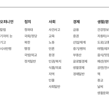
오피니언
정치
사회
경제
생활/문
칼럼
청와대
사건사고
금융
건강정보
기자의 눈
국회/정당
교육
증권
자동차/
기고
북한
노동
산업/재계
도로/교
시사만평
행정
언론
중기/벤처
여행/레
국방/외교
환경
부동산
음식/맛
정치일반
인권/복지
글로벌경제
패션/뷰
식품/의료
생활경제
공연/전
지역
경제일반
책
인물
종교
사회일반
날씨
생활문화