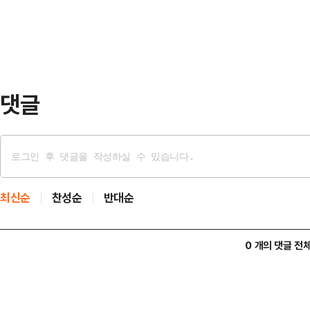
일 이후 범행에 대해 징역 10개월을
이 드러난 것"이…
중간의 별건 범죄로 인한 확정 판결이
수 없고 각각 형을 선고해야 한다.전
댓글
최신순
찬성순
반대순
0 개의 댓글 전