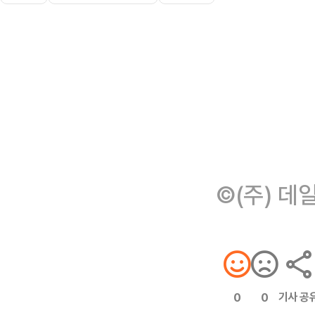
©(주) 데
기사 공
0
0