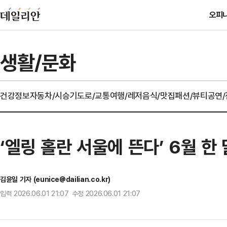
오피
생활/문화
건강정보
자동차/시승기
도로/교통
여행/레저
음식/맛집
패션/뷰티
공연
‘엘링 홀란 서울에 뜬다’ 6월 한
김윤일 기자 (eunice@dailian.co.kr)
입력 2026.06.01 21:07 수정 2026.06.01 21:07