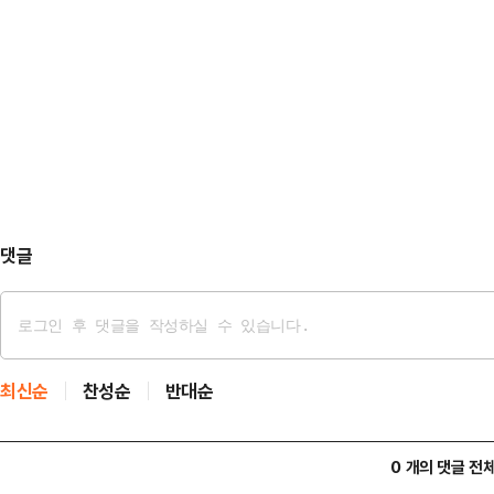
도를 두고 의견이 분분하자 국토부가 
중간의 별건 범죄로 인한 확정 판결이
한 법적 효력이 없는 만큼 관련 분쟁
수 없고 각각 형을 선고해야 한다.전
업계에 따르면 국토교통부는 지분을
지위양도 제한 대상에 해당된다고 판
있으면 이들 모두 조합원 지위를 가지
다.이번 국토부 해석은…
댓글
최신순
찬성순
반대순
0 개의 댓글 전