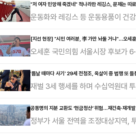
결집'에 방점을 찍은 가운데 박민식 
"저 여자 민망해 죽겠네" 적나라한 레깅스, 문제는 따
운동화와 레깅스 등 운동용품이 건강
합류했고, 한동훈 후보는 아내 진은정
다.16일 관련업계에 따르면 영국 스
더불어민주당 후보의 공세를 정면 
전문가인 니콜 딘은 최근 데일리메일
[지선 현장] "시민 여러분, 李 가만 놔둘 거냐"…오세훈
31일 오전 부산을 찾은 이 전 대통
오세훈 국민의힘 서울시장 후보가 6·
만 운동할 때 착용하는 옷과 신발이 
함께 점심식사를 했다. 이 일정에는
부 심판론을 부각하는 데 집중했다.
어 "운동용품을 만들 때 흔히 사용되
다.박 후보…
'허수아비'라고 규정했는데, 정 후보
'틈날 때마다 사기' 29세 전청조, 옥살이 중 범행 또 들
소재의 옷을 세탁하고 입을 때마다 
재벌 3세 행세를 하며 수십억원대 투
책'을 부각해야 한다고 판단한 것으로
말했다.입자가 매우 작은 미세플라스
청조(29)가 과거 저질렀던 범행이
지막 주말인 31일 거리 민심을 잡기
통해 여러 장기에 …
주지법 형사2단독 임진수 부장판사는
공동명의 지분 교환도 ‘현금청산’ 위험…재건축·재개발 
종로, 영등포, 서초 등 서울 전역을 
정부가 서울 전역을 조정대상지역,
년 12월 19일 이전 범행에 대해 징역
전역을 과감하게 가로지르며 도심 심
정한 지 7개월이 지났지만 현장에서
일 이후 범행에 대해 징역 10개월을
모의 '…