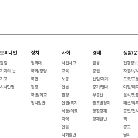
오피니언
정치
사회
경제
생활/문
칼럼
청와대
사건사고
금융
건강정보
기자의 눈
국회/정당
교육
증권
자동차/
기고
북한
노동
산업/재계
도로/교
시사만평
행정
언론
중기/벤처
여행/레
국방/외교
환경
부동산
음식/맛
정치일반
인권/복지
글로벌경제
패션/뷰
식품/의료
생활경제
공연/전
지역
경제일반
책
인물
종교
사회일반
날씨