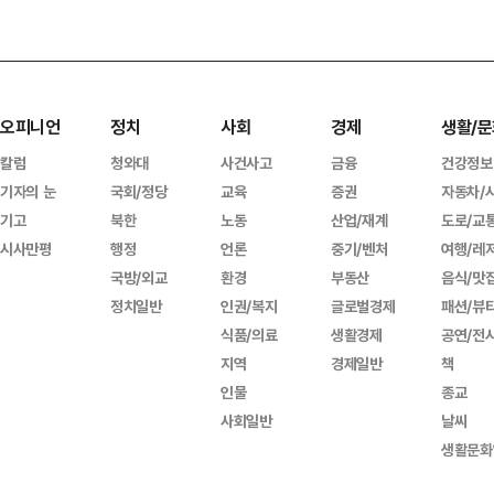
오피니언
정치
사회
경제
생활/문
칼럼
청와대
사건사고
금융
건강정보
기자의 눈
국회/정당
교육
증권
자동차/
기고
북한
노동
산업/재계
도로/교
시사만평
행정
언론
중기/벤처
여행/레
국방/외교
환경
부동산
음식/맛
정치일반
인권/복지
글로벌경제
패션/뷰
식품/의료
생활경제
공연/전
지역
경제일반
책
인물
종교
사회일반
날씨
생활문화