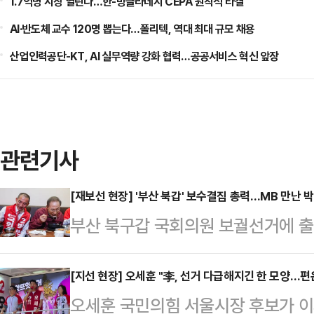
1.7억명 시장 열린다…한-방글라데시 CEPA 원칙적 타결
AI·반도체 교수 120명 뽑는다…폴리텍, 역대 최대 규모 채용
산업인력공단-KT, AI 실무역량 강화 협력…공공서비스 혁신 앞장
관련기사
[재보선 현장] '부산 북갑' 보수결집 총력…MB 만난 
부산 북구갑 국회의원 보궐선거에 출
속 후보가 선거 전 마지막 주말을 맞
결집'에 방점을 찍은 가운데 박민식 
[지선 현장] 오세훈 "李, 선거 다급해지긴 한 모양…
오세훈 국민의힘 서울시장 후보가 이
합류했고, 한동훈 후보는 아내 진은정