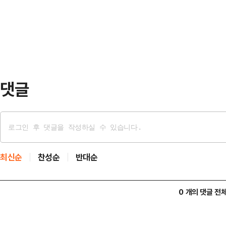
여성은 "우리 남편 민주당인데 미치겠
박민식에게 경고하겠다"며 "그것 통
며 "아니 어떻…
하든가 먹히지도 않는다. 선거 다 
냐"고 질타했다.최근 하 후보는 한
폭력을 행사했다는 의혹을 …
댓글
최신순
찬성순
반대순
0 개의 댓글 전