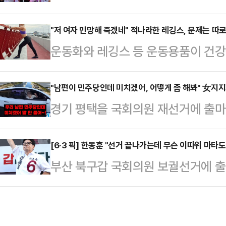
"선거가 다급해지긴 한 모양"이라고 
더불어민주당 후보의 공세를 정면 
사역 인근에서 진행한 유세에서 "아
"저 여자 민망해 죽겠네" 적나라한 레깅스, 문제는 따
31일 오전 부산을 찾은 이 전 대통
운동화와 레깅스 등 운동용품이 건강
않나"며 이같이 말했다.앞서 이 대통
함께 점심식사를 했다. 이 일정에는
다.16일 관련업계에 따르면 영국 스
전투표 독려를 하면서도 "투표 포기
다.박 후보…
전문가인 니콜 딘은 최근 데일리메일
"남편이 민주당인데 미치겠어, 어떻게 좀 해봐" 女지
는 그들을 편드는 것"이라고 주장한 
경기 평택을 국회의원 재선거에 출마
만 운동할 때 착용하는 옷과 신발이 
반발하고 있다.오 후보는 "적어도 
세 중 "나는 조국혁신당인데 남편이
어 "운동용품을 만들 때 흔히 사용되
도 모두 보듬어…
호소에 "조국을 선택해 달라"고 요청
[6·3 픽] 한동훈 "선거 끝나가는데 무슨 이따위 마
소재의 옷을 세탁하고 입을 때마다 
부산 북구갑 국회의원 보궐선거에 출
관계망서비스(SNS)에 '조국 유세 
말했다.입자가 매우 작은 미세플라스
각종 공세를 펼치는 더불어민주당 하
숏폼 영상을 올렸다.영상에서 조 후
통해 여러 장기에 …
쌍팔년도, 1950년대 있을 만한 
타고 이동하던 중 옆에 선 차량 보조
일갈했다.한동훈 후보는 31일 부산 