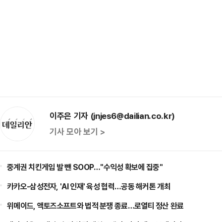
이주은 기자 (jnjes6@dailian.co.kr)
기사 모아 보기 >
중계권 치킨게임 발 뺀 SOOP…"수익성 확보에 집중"
카카오-삼성전자, 'AI 인재' 육성 협력…공동 해커톤 개최
위메이드, 액토즈소프트와 법적 분쟁 종료…로열티 정산 완료