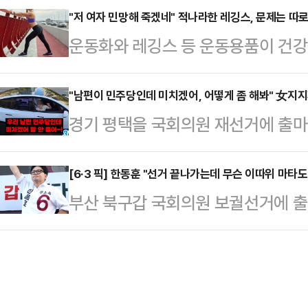
사역 인근에서 진행한 유세에서 "아
"저 여자 민망해 죽겠네" 적나라한 레깅스, 문제는 따
31일 오전 부산을 찾은 이 전 대통
운동화와 레깅스 등 운동용품이 건강
않나"며 이같이 말했다.앞서 이 대통
함께 점심식사를 했다. 이 일정에는
다.16일 관련업계에 따르면 영국 스
전투표 독려를 하면서도 "투표 포기
다.박 후보…
전문가인 니콜 딘은 최근 데일리메일
"남편이 민주당인데 미치겠어, 어떻게 좀 해봐" 女지
는 그들을 편드는 것"이라고 주장한 
경기 평택을 국회의원 재선거에 출마
만 운동할 때 착용하는 옷과 신발이 
반발하고 있다.오 후보는 "적어도 
세 중 "나는 조국혁신당인데 남편이
어 "운동용품을 만들 때 흔히 사용되
도 모두 보듬어…
호소에 "조국을 선택해 달라"고 요청
[6·3 픽] 한동훈 "선거 끝나가는데 무슨 이따위 마
소재의 옷을 세탁하고 입을 때마다 
부산 북구갑 국회의원 보궐선거에 출
관계망서비스(SNS)에 '조국 유세 
말했다.입자가 매우 작은 미세플라스
각종 공세를 펼치는 더불어민주당 하
숏폼 영상을 올렸다.영상에서 조 후
통해 여러 장기에 …
쌍팔년도, 1950년대 있을 만한 
타고 이동하던 중 옆에 선 차량 보조
일갈했다.한동훈 후보는 31일 부산 
여성은 "우리 남편 민주당인데 미치겠