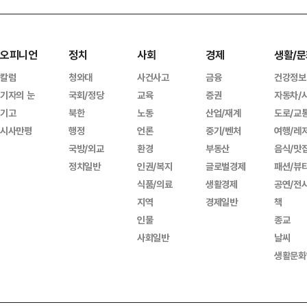
오피니언
정치
사회
경제
생활/문
칼럼
청와대
사건사고
금융
건강정보
기자의 눈
국회/정당
교육
증권
자동차/
기고
북한
노동
산업/재계
도로/교
시사만평
행정
언론
중기/벤처
여행/레
국방/외교
환경
부동산
음식/맛
정치일반
인권/복지
글로벌경제
패션/뷰
식품/의료
생활경제
공연/전
지역
경제일반
책
인물
종교
사회일반
날씨
생활문화