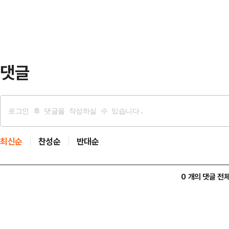
박민식에게 경고하겠다"며 "그것 통
며 "아니 어떻…
하든가 먹히지도 않는다. 선거 다 
냐"고 질타했다.최근 하 후보는 한
폭력을 행사했다는 의혹을 …
댓글
최신순
찬성순
반대순
0 개의 댓글 전