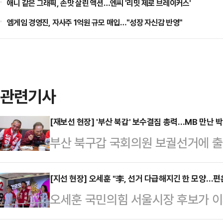
애니 같은 그래픽, 손맛 살린 액션…엔씨 '리밋 제로 브레이커스'
엠게임 경영진, 자사주 1억원 규모 매입…"성장 자신감 반영"
관련기사
[재보선 현장] '부산 북갑' 보수결집 총력…MB 만난 
부산 북구갑 국회의원 보궐선거에 출
속 후보가 선거 전 마지막 주말을 맞
결집'에 방점을 찍은 가운데 박민식 
[지선 현장] 오세훈 "李, 선거 다급해지긴 한 모양…
오세훈 국민의힘 서울시장 후보가 이
합류했고, 한동훈 후보는 아내 진은정
"선거가 다급해지긴 한 모양"이라고 
더불어민주당 후보의 공세를 정면 