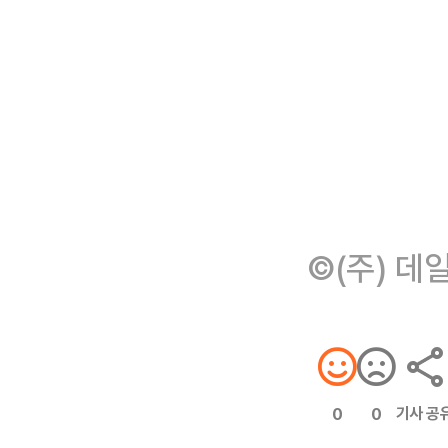
©(주) 데
기사 공
0
0