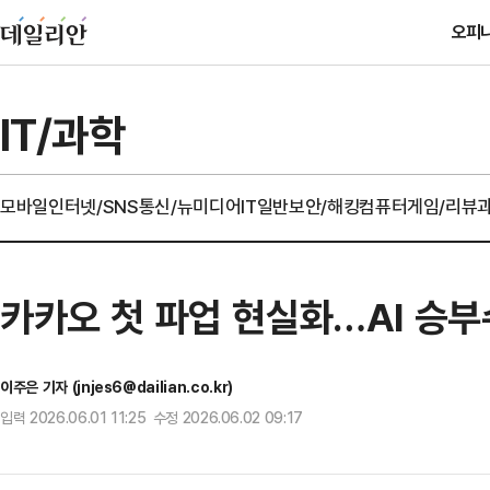
오피
IT/과학
모바일
인터넷/SNS
통신/뉴미디어
IT일반
보안/해킹
컴퓨터
게임/리뷰
카카오 첫 파업 현실화…AI 승부
이주은 기자 (jnjes6@dailian.co.kr)
입력 2026.06.01 11:25 수정 2026.06.02 09:17