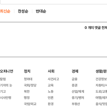
최신순
찬성순
반대순
0 개의 댓글 전
오피니언
정치
사회
경제
생활/문
칼럼
청와대
사건사고
금융
건강정보
기자의 눈
국회/정당
교육
증권
자동차/
기고
북한
노동
산업/재계
도로/교
시사만평
행정
언론
중기/벤처
여행/레
국방/외교
환경
부동산
음식/맛