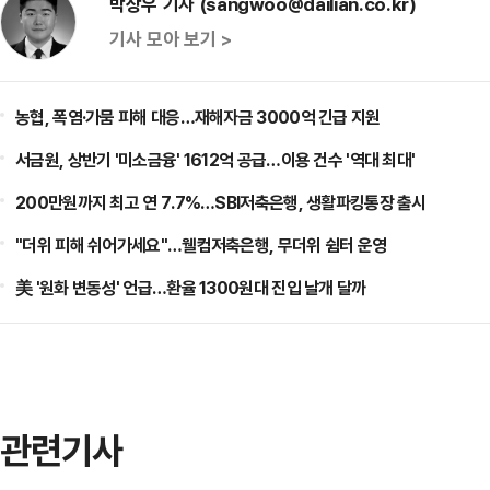
박상우 기자 (sangwoo@dailian.co.kr)
기사 모아 보기 >
농협, 폭염·가뭄 피해 대응…재해자금 3000억 긴급 지원
서금원, 상반기 '미소금융' 1612억 공급…이용 건수 '역대 최대'
200만원까지 최고 연 7.7%…SBI저축은행, 생활파킹통장 출시
"더위 피해 쉬어가세요"…웰컴저축은행, 무더위 쉼터 운영
美 '원화 변동성' 언급…환율 1300원대 진입 날개 달까
관련기사