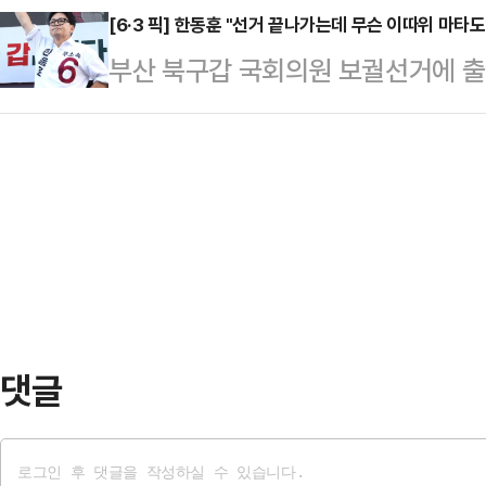
호소에 "조국을 선택해 달라"고 요청
[6·3 픽] 한동훈 "선거 끝나가는데 무슨 이따위 마
소재의 옷을 세탁하고 입을 때마다 
부산 북구갑 국회의원 보궐선거에 출
관계망서비스(SNS)에 '조국 유세 
말했다.입자가 매우 작은 미세플라스
각종 공세를 펼치는 더불어민주당 하
숏폼 영상을 올렸다.영상에서 조 후
통해 여러 장기에 …
쌍팔년도, 1950년대 있을 만한 
타고 이동하던 중 옆에 선 차량 보조
일갈했다.한동훈 후보는 31일 부산 
여성은 "우리 남편 민주당인데 미치겠
박민식에게 경고하겠다"며 "그것 통
며 "아니 어떻…
하든가 먹히지도 않는다. 선거 다 
냐"고 질타했다.최근 하 후보는 한
폭력을 행사했다는 의혹을 …
댓글