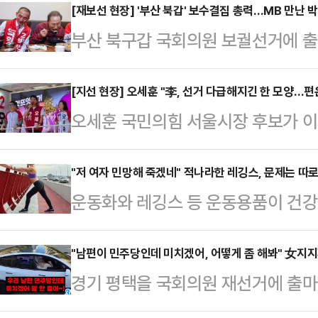
[재보선 현장] '부산 북갑' 보수결집 총력…MB 만난 
부산 북구갑 국회의원 보궐선거에 출
속 후보가 선거 전 마지막 주말을 맞
결집'에 방점을 찍은 가운데 박민식 
[지선 현장] 오세훈 "李, 선거 다급해지긴 한 모양…
오세훈 국민의힘 서울시장 후보가 이
합류했고, 한동훈 후보는 아내 진은정
"선거가 다급해지긴 한 모양"이라고 
더불어민주당 후보의 공세를 정면 
사역 인근에서 진행한 유세에서 "아
"저 여자 민망해 죽겠네" 적나라한 레깅스, 문제는 따
31일 오전 부산을 찾은 이 전 대통
운동화와 레깅스 등 운동용품이 건강
않나"며 이같이 말했다.앞서 이 대통
함께 점심식사를 했다. 이 일정에는
다.16일 관련업계에 따르면 영국 스
전투표 독려를 하면서도 "투표 포기
다.박 후보…
전문가인 니콜 딘은 최근 데일리메일
"남편이 민주당인데 미치겠어, 어떻게 좀 해봐" 女지
는 그들을 편드는 것"이라고 주장한 
경기 평택을 국회의원 재선거에 출마
만 운동할 때 착용하는 옷과 신발이 
반발하고 있다.오 후보는 "적어도 
세 중 "나는 조국혁신당인데 남편이
어 "운동용품을 만들 때 흔히 사용되
도 모두 보듬어…