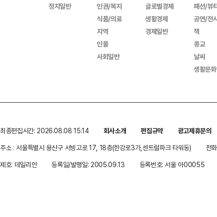
정치일반
인권/복지
글로벌경제
패션/뷰
식품/의료
생활경제
공연/전
지역
경제일반
책
인물
종교
사회일반
날씨
생활문화
최종편집시간: 2026.08.08 15:14
회사소개
편집규약
광고제휴문의
주소 : 서울특별시 용산구 서빙고로 17, 18층(한강로3가,센트럴파크 타워동)
전화 
제호: 데일리안
등록일/발행일: 2005.09.13
등록번호: 서울 아00055