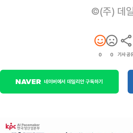
©(주) 데
기사 공
0
0
네이버에서 데일리안 구독하기