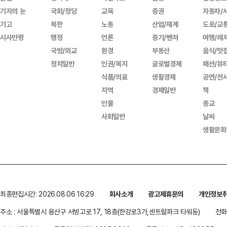
기자의 눈
국회/정당
교육
증권
자동차/
기고
북한
노동
산업/재계
도로/교
시사만평
행정
언론
중기/벤처
여행/레
국방/외교
환경
부동산
음식/맛
정치일반
인권/복지
글로벌경제
패션/뷰
식품/의료
생활경제
공연/전
지역
경제일반
책
인물
종교
사회일반
날씨
생활문화
최종편집시간: 2026.08.06 16:29
회사소개
광고제휴문의
개인정보
주소 : 서울특별시 용산구 서빙고로 17, 18층(한강로3가,센트럴파크 타워동)
전화 