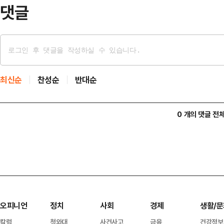
법인 및 전문투자자등록법인…
댓글
최신순
찬성순
반대순
0 개의 댓글 전
오피니언
정치
사회
경제
생활/문
칼럼
청와대
사건사고
금융
건강정보