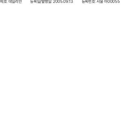
제호: 데일리안
등록일/발행일: 2005.09.13
등록번호: 서울 아00055