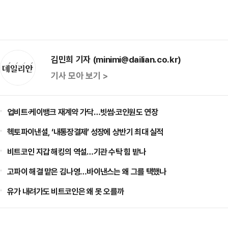
김민희 기자 (minimi@dailian.co.kr)
기사 모아 보기 >
업비트·케이뱅크 재계약 가닥…빗썸·코인원도 연장
헥토파이낸셜, ‘내통장결제’ 성장에 상반기 최대 실적
비트코인 지갑 해킹의 역설…기관 수탁 힘 받나
고파이 해결 맡은 김나영…바이낸스는 왜 그를 택했나
유가 내려가도 비트코인은 왜 못 오를까