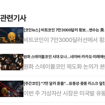
관련기사
[코인뉴스] 비트코인 7만3000달러 횡보…변수는 美
비트코인이 7만3000달러선에서 횡
동 리스크에서 미국 고용지표와 거시
가상자산 시황 플랫폼 코인게코에 따
원화 스테이블코인 시대 오나…네이버·카카오·미래에셋 
원화 스테이블코인 제도화 논의가 
은 7만3808달러에 거래됐다.이더
상자산 업계의 주도권 경쟁이 한층 
전문 매체 코인텔레그래프는 이번 주
면 미국과 유럽이 스테이블코인과 실
[주간코인] “7만 달러 흔들”…유동성·중동 리스크 덮친
기 방향성을 결정할 핵심 변수로 떠
이번 주 가상자산 시장은 미국발 유
게 추진하는 가운데 국내 역시 올해
던 미국·이란 갈등은 다소 진정되는
겹치며 전반적인 약세 흐름을 보였다
개될 것으로 전망된다.이준호 하나증권
이란과의 합의를 서두르지 않…