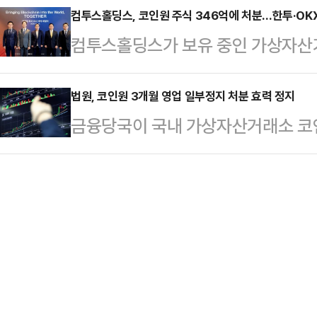
감에 힘입어 반등을 시도했지만, 후반
컴투스홀딩스, 코인원 주식 346억에 처분…한투·OK
로 스테이블코인과 RWA 시장이 열
컴투스홀딩스가 보유 중인 가상자산
금 이탈이 부각되며 낙폭을 키웠다.비
리티 액트 제도화를 추진하고 있다"며
100억원 규모의 차익 실현에 성공
러선 회복을 시도했다.미국과 이란 
본법 논의가 재개되면서 원화 스…
식 6만8894주를 처분하기로 결정했
법원, 코인원 3개월 영업 일부정지 처분 효력 정지
산 선호 심리가 살아난 영향이다.국
금융당국이 국내 가상자산거래소 코인
346억원 규모로, 코인원 전체 주식 
서 시장에서는 다시 8만 달러선 회
효력을 법원이 정지했다.서울행정법원
컴투스홀딩스, 한국투자증권, OKX
래가지 못했다.미국 현물 …
융정보분석원장이 코인원을 상대로 
분투자 계약에 따른 것이다.코인원 최
인용했다. 따라서 코인원에 대한 영
투스홀딩스가 보유한 구주 일부 및 
되는 날까지 효력이 정지된다.재판부
과 OKX벤처스가 인수…
신규 가입 고객들이 자산 이전이 상
규 고객 유치에 어려움이 생길 것으로