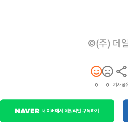
©(주) 데
기사 공
0
0
네이버에서 데일리안 구독하기