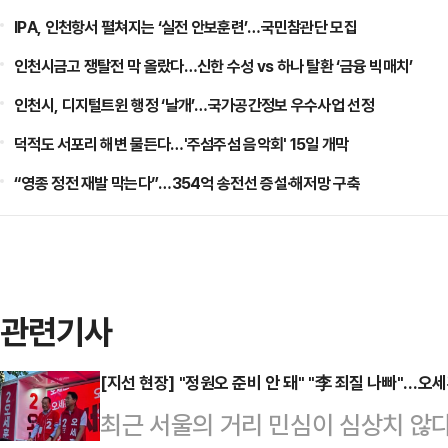
IPA, 인천항서 펼쳐지는 ‘실전 안보훈련’…국민참관단 모집
인천시금고 쟁탈전 막 올랐다…신한 수성 vs 하나 탈환 ‘금융 빅매치’
인천시, 디지털트윈 행정 ‘날개’…국가공간정보 우수사업 선정
덕적도 서포리 해변 물든다…'주섬주섬 음악회' 15일 개막
“영종 정전 재발 막는다”…354억 송전선 증설·해저망 구축
관련기사
[지선 현장] "정원오 준비 안 돼" "李 죄질 나빠"…오
최근 서울의 거리 민심이 심상치 않