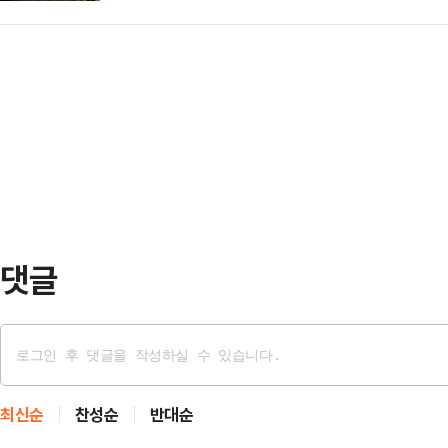
상장지수펀드(ETF) 6종목이 유가
개될 것으로 전망된다.이준호 하나증권
들이 대거 참석했다. …
소에 따르면 다음달 2일 유가증권
로 스테이블코인과 RWA 시장이 열
ETF, 미래에셋·우리·DB자산운용과
리티 액트 제도화를 추진하고 있다"며
시된다.먼저 패시브 ETF를 살펴보면
본법 논의가 재개되면서 원화 스…
버드콜 채권혼합’은 코스피200 커
권에 동일 비중으로 투자한다.우리자
혼합50’은 삼성전자와 현대차에 …
댓글
최신순
찬성순
반대순