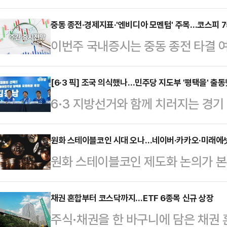
세장이라는 것을 감안하더라도, 이재명
오 더불어민주당 후보의 TV 토론회 
중동 종전·경제지표·'엔비디아 모멘텀' 주목…코스피 75
이번주 국내증시는 중동 종전 타결 여
문이다. 판세를 뒤집을 요소라고 판
등에 영향을 받을 전망이다. 증권업계
맞췄다.오 후보는 30일 용산구 후
제시했다.지난주(5월 26~29일) 코스
[6·3 픽] 조국 의식했나…민주당 지도부 '평택을' 
장 후보 TV 토론회를 먼저 언급했다.
6·3 지방선거와 함께 치러지는 경
사이에서 움직였다.지난 26일 종가 
TV 토론회를 봤는가"라고 물었다.'
든 가운데, 더불어민주당 지도부가 
이후, 27일에는 삼성전자·SK하이닉
에서 두각을 …
정작 김용남 후보 후원회장이자 당 
원화 스테이블코인 시대 오나…네이버·카카오·미래에셋 
향으로 장중 8400선까지 돌파했다.
원화 스테이블코인 제도화 논의가 
서 일각에서는 그 배경을 둘러싼 해
가능성이 대두되며 숨고르기 장세를 
상자산 업계의 주도권 경쟁이 한층 
본선거를 나흘 앞둔 30일, 민주당 
면 미국과 유럽이 스테이블코인과 실
채권 혼합부터 코스닥까지…ETF 6종목 신규 상장
본부장단회의를 열었다. 이날 회의
주식·채권을 한 바구니에 담은 채권
게 추진하는 가운데 국내 역시 올해
득구·황명선 최고위원, 한정애 정책