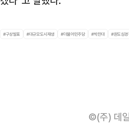
겠다”고 말했다.
#구상발표
#대규모도시재생
#더불어민주당
#박찬대
#원도심경
©(주) 데