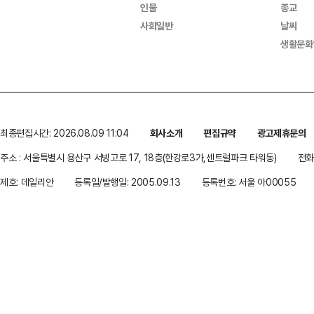
인물
종교
사회일반
날씨
생활문화
최종편집시간: 2026.08.09 11:04
회사소개
편집규약
광고제휴문의
주소 : 서울특별시 용산구 서빙고로 17, 18층(한강로3가,센트럴파크 타워동)
전화 
제호: 데일리안
등록일/발행일: 2005.09.13
등록번호: 서울 아00055