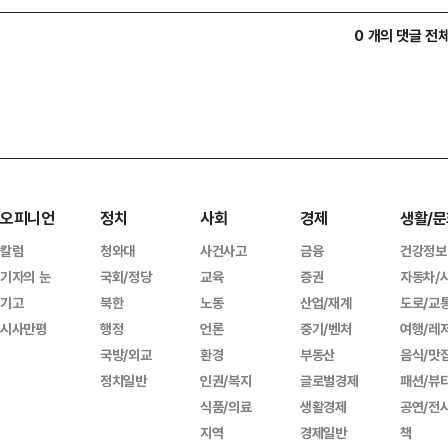
0 개의 댓글 전
오피니언
정치
사회
경제
생활/문
칼럼
청와대
사건사고
금융
건강정보
기자의 눈
국회/정당
교육
증권
자동차/
기고
북한
노동
산업/재계
도로/교
시사만평
행정
언론
중기/벤처
여행/레
국방/외교
환경
부동산
음식/맛
정치일반
인권/복지
글로벌경제
패션/뷰
식품/의료
생활경제
공연/전
지역
경제일반
책