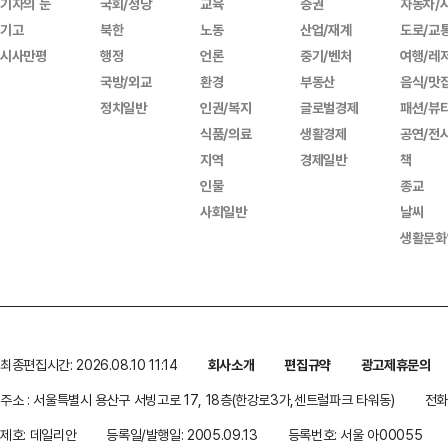
기자의 눈
국회/정당
교육
증권
자동차/
기고
북한
노동
산업/재계
도로/교
시사만평
행정
언론
중기/벤처
여행/레
국방/외교
환경
부동산
음식/맛
정치일반
인권/복지
글로벌경제
패션/뷰
식품/의료
생활경제
공연/전
지역
경제일반
책
인물
종교
사회일반
날씨
생활문화
최종편집시간: 2026.08.10 11:14
회사소개
편집규약
광고제휴문의
주소 : 서울특별시 용산구 서빙고로 17, 18층(한강로3가,센트럴파크 타워동)
전화 
제호: 데일리안
등록일/발행일: 2005.09.13
등록번호: 서울 아00055