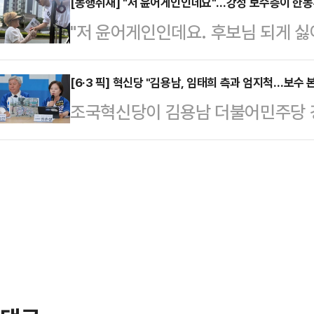
정작 김용남 후보 후원회장이자 당 
[동행취재] "저 윤어게인인데요"…강성 보수층이 한
시민들과 접촉면을 넓혔다. 수원역 
"저 윤어게인인데요. 후보님 되게 싫
서 일각에서는 그 배경을 둘러싼 해
중앙공원 유세 장소까지 전철로 이
어요."사전투표 마지막 날인 30일,
본선거를 나흘 앞둔 30일, 민주당 
후보는 지하철 안에서 시민…
해 인사하던 한동훈 무소속 부산 북
[6·3 픽] 혁신당 "김용남, 임태희 측과 엄지척…보수 
본부장단회의를 열었다. 이날 회의
조국혁신당이 김용남 더불어민주당 
온 한 시민이 이렇게 말했다.이 시
득구·황명선 최고위원, 한정애 정책
태희 경기도교육감 후보 측 선거 운
석열 전 대통령의 12·3 비상계엄에
들이 대거 참석했다. …
후보를 둘러싼 논란을 상징하는 정치
았던 배경도 함께 털어놨다. 이에 한
국혁신당 상임선거대책위원장은 31
그럼 국민의힘은 없었을 것이다. 철
후보 사무소에서 열린 '63시간 파란
그러면서 지방선…
고 이같이 밝혔다.서 위원장은 "정치
보가 걸쳐 입은 위장색 파란옷을 뚫
했던 것"이라며 "그…