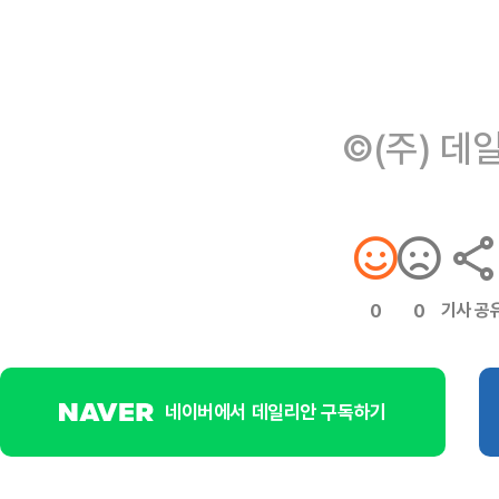
©(주) 데
기사 공
0
0
네이버에서 데일리안 구독하기