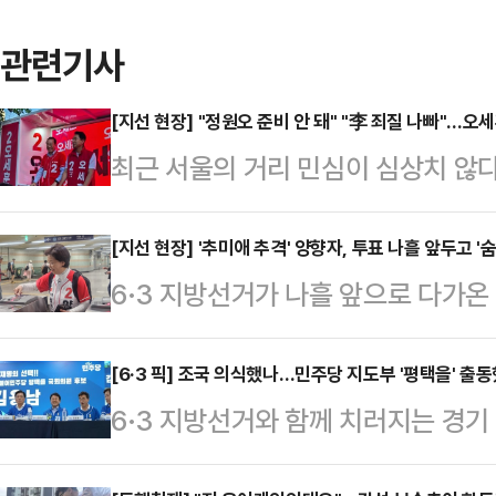
관련기사
[지선 현장] "정원오 준비 안 돼" "李 죄질 나빠"…오
최근 서울의 거리 민심이 심상치 않
세장이라는 것을 감안하더라도, 이재명
오 더불어민주당 후보의 TV 토론회 
[지선 현장] '추미애 추격' 양향자, 투표 나흘 앞두고 '
6·3 지방선거가 나흘 앞으로 다가
문이다. 판세를 뒤집을 요소라고 판
사 후보를 추격 중인 양향자 국민의힘
맞췄다.오 후보는 30일 용산구 후
를 이어갔다.30일 추미애 후보는 5
[6·3 픽] 조국 의식했나…민주당 지도부 '평택을' 
장 후보 TV 토론회를 먼저 언급했다.
6·3 지방선거와 함께 치러지는 경
을 찾았지만 양향자 후보는 7곳에서
TV 토론회를 봤는가"라고 물었다.'
든 가운데, 더불어민주당 지도부가 
보는 이날 오전 유세 일정 이동 과
에서 두각을 …