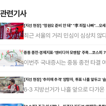
관련기사
[지선 현장] "정원오 준비 안 돼" "李 죄질 나빠"…오
최근 서울의 거리 민심이 심상치 않
세장이라는 것을 감안하더라도, 이재명
오 더불어민주당 후보의 TV 토론회 
중동 종전·경제지표·'엔비디아 모멘텀' 주목…코스피 75
이번주 국내증시는 중동 종전 타결 여
문이다. 판세를 뒤집을 요소라고 판
등에 영향을 받을 전망이다. 증권업계
맞췄다.오 후보는 30일 용산구 후
제시했다.지난주(5월 26~29일) 코스
[지선 현장] '추미애 추격' 양향자, 투표 나흘 앞두고 '
장 후보 TV 토론회를 먼저 언급했다.
6·3 지방선거가 나흘 앞으로 다가
사이에서 움직였다.지난 26일 종가 
TV 토론회를 봤는가"라고 물었다.'
사 후보를 추격 중인 양향자 국민의힘
이후, 27일에는 삼성전자·SK하이닉
에서 두각을 …