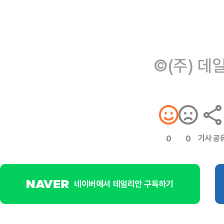
©(주) 데
기사 공
0
0
네이버에서 데일리안 구독하기