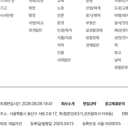
기자의 눈
국회/정당
교육
증권
자동차/
기고
북한
노동
산업/재계
도로/교
시사만평
행정
언론
중기/벤처
여행/레
국방/외교
환경
부동산
음식/맛
정치일반
인권/복지
글로벌경제
패션/뷰
식품/의료
생활경제
공연/전
지역
경제일반
책
인물
종교
사회일반
날씨
생활문화
최종편집시간: 2026.08.08 19:41
회사소개
편집규약
광고제휴문의
주소 : 서울특별시 용산구 서빙고로 17, 18층(한강로3가,센트럴파크 타워동)
전화 
제호: 데일리안
등록일/발행일: 2005.09.13
등록번호: 서울 아00055