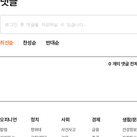
댓글
최신순
찬성순
반대순
0 개의 댓글 전
오피니언
정치
사회
경제
생활/문
칼럼
청와대
사건사고
금융
건강정보