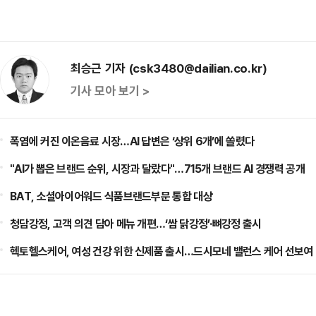
최승근 기자 (csk3480@dailian.co.kr)
기사 모아 보기 >
폭염에 커진 이온음료 시장…AI 답변은 ‘상위 6개’에 쏠렸다
"AI가 뽑은 브랜드 순위, 시장과 달랐다"…715개 브랜드 AI 경쟁력 공개
BAT, 소셜아이어워드 식품브랜드부문 통합 대상
청담강정, 고객 의견 담아 메뉴 개편…‘쌈 닭강정’·뼈강정 출시
헥토헬스케어, 여성 건강 위한 신제품 출시…드시모네 밸런스 케어 선보여