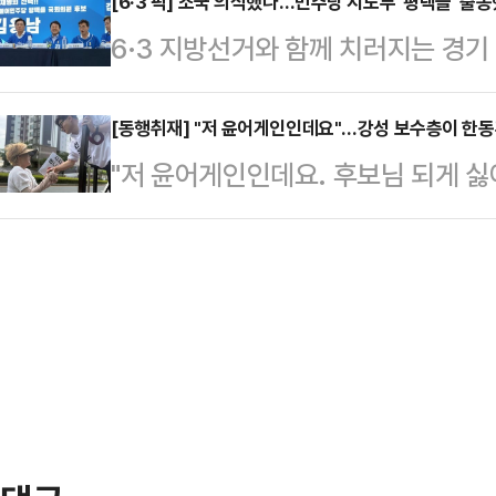
를 이어갔다.30일 추미애 후보는 5
[6·3 픽] 조국 의식했나…민주당 지도부 '평택을' 
향으로 장중 8400선까지 돌파했다.
6·3 지방선거와 함께 치러지는 경
을 찾았지만 양향자 후보는 7곳에서
가능성이 대두되며 숨고르기 장세를 
든 가운데, 더불어민주당 지도부가 
보는 이날 오전 유세 일정 이동 과
정작 김용남 후보 후원회장이자 당 
[동행취재] "저 윤어게인인데요"…강성 보수층이 한
시민들과 접촉면을 넓혔다. 수원역 
"저 윤어게인인데요. 후보님 되게 싫
서 일각에서는 그 배경을 둘러싼 해
중앙공원 유세 장소까지 전철로 이
어요."사전투표 마지막 날인 30일,
본선거를 나흘 앞둔 30일, 민주당 
후보는 지하철 안에서 시민…
해 인사하던 한동훈 무소속 부산 북
본부장단회의를 열었다. 이날 회의
온 한 시민이 이렇게 말했다.이 시
득구·황명선 최고위원, 한정애 정책
석열 전 대통령의 12·3 비상계엄에
들이 대거 참석했다. …
았던 배경도 함께 털어놨다. 이에 한
그럼 국민의힘은 없었을 것이다. 철
그러면서 지방선…