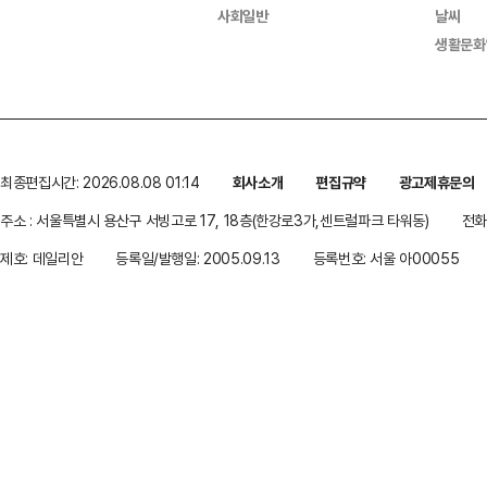
사회일반
날씨
생활문화
최종편집시간: 2026.08.08 01:14
회사소개
편집규약
광고제휴문의
주소 : 서울특별시 용산구 서빙고로 17, 18층(한강로3가,센트럴파크 타워동)
전화 
제호: 데일리안
등록일/발행일: 2005.09.13
등록번호: 서울 아00055