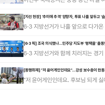
등에 영향을 받을 전망이다. 증권업계
제시했다.지난주(5월 26~29일) 코스
[지선 현장] '추미애 추격' 양향자, 투표 나흘 앞두고 '
6·3 지방선거가 나흘 앞으로 다가
사이에서 움직였다.지난 26일 종가 
사 후보를 추격 중인 양향자 국민의힘
이후, 27일에는 삼성전자·SK하이닉
를 이어갔다.30일 추미애 후보는 5
[6·3 픽] 조국 의식했나…민주당 지도부 '평택을' 
향으로 장중 8400선까지 돌파했다.
6·3 지방선거와 함께 치러지는 경
을 찾았지만 양향자 후보는 7곳에서
가능성이 대두되며 숨고르기 장세를 
든 가운데, 더불어민주당 지도부가 
보는 이날 오전 유세 일정 이동 과
정작 김용남 후보 후원회장이자 당 
[동행취재] "저 윤어게인인데요"…강성 보수층이 한
시민들과 접촉면을 넓혔다. 수원역 
"저 윤어게인인데요. 후보님 되게 싫
서 일각에서는 그 배경을 둘러싼 해
중앙공원 유세 장소까지 전철로 이
어요."사전투표 마지막 날인 30일,
본선거를 나흘 앞둔 30일, 민주당 
후보는 지하철 안에서 시민…
해 인사하던 한동훈 무소속 부산 북
본부장단회의를 열었다. 이날 회의