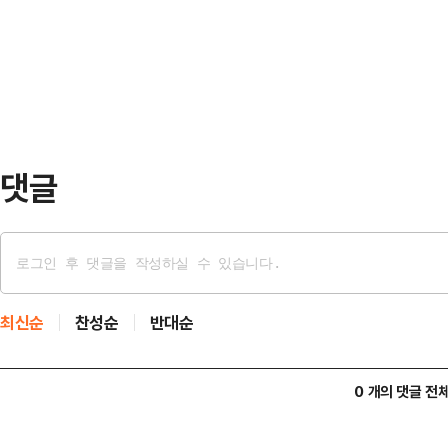
온 한 시민이 이렇게 말했다.이 시
득구·황명선 최고위원, 한정애 정책
석열 전 대통령의 12·3 비상계엄에
들이 대거 참석했다. …
았던 배경도 함께 털어놨다. 이에 한
그럼 국민의힘은 없었을 것이다. 철
그러면서 지방선…
댓글
최신순
찬성순
반대순
0 개의 댓글 전