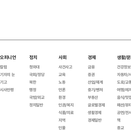
오피니언
정치
사회
경제
생활/문
칼럼
청와대
사건사고
금융
건강정보
기자의 눈
국회/정당
교육
증권
자동차/
기고
북한
노동
산업/재계
도로/교
시사만평
행정
언론
중기/벤처
여행/레
국방/외교
환경
부동산
음식/맛
정치일반
인권/복지
글로벌경제
패션/뷰
식품/의료
생활경제
공연/전
지역
경제일반
책
인물
종교