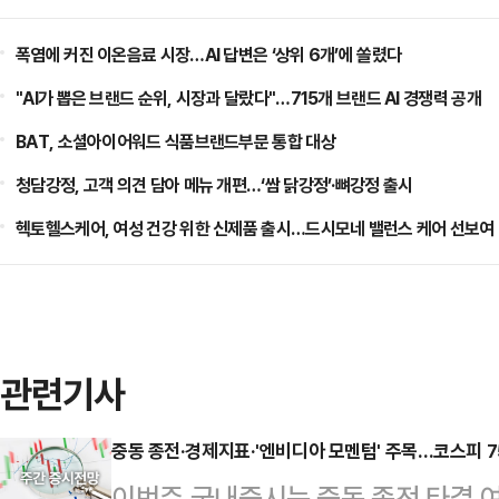
폭염에 커진 이온음료 시장…AI 답변은 ‘상위 6개’에 쏠렸다
"AI가 뽑은 브랜드 순위, 시장과 달랐다"…715개 브랜드 AI 경쟁력 공개
BAT, 소셜아이어워드 식품브랜드부문 통합 대상
청담강정, 고객 의견 담아 메뉴 개편…‘쌈 닭강정’·뼈강정 출시
헥토헬스케어, 여성 건강 위한 신제품 출시…드시모네 밸런스 케어 선보여
관련기사
중동 종전·경제지표·'엔비디아 모멘텀' 주목…코스피 75
이번주 국내증시는 중동 종전 타결 여