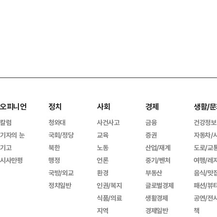
오피니언
정치
사회
경제
생활/문
칼럼
청와대
사건사고
금융
건강정보
기자의 눈
국회/정당
교육
증권
자동차/
기고
북한
노동
산업/재계
도로/교
시사만평
행정
언론
중기/벤처
여행/레
국방/외교
환경
부동산
음식/맛
정치일반
인권/복지
글로벌경제
패션/뷰
식품/의료
생활경제
공연/전
지역
경제일반
책