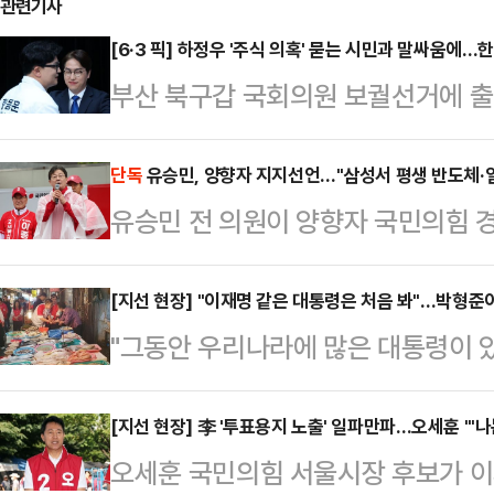
관련기사
[6·3 픽] 하정우 '주식 의혹' 묻는 시민과 말싸움에…
부산 북구갑 국회의원 보궐선거에 출
의혹'을 두고 시민과 설전을 벌인 하
전에서 면박을 줬다"며 일침을 가했다
단독
유승민, 양향자 지지선언…"삼성서 평생 반도체·
유승민 전 의원이 양향자 국민의힘 
자기를 지지하지 않더라도 대한민국
다.30일 데일리안이 입수한 영상에 
주는 건 정치인의 기본 태도가 아니다
해 "양향자 후보는 고등학교를 졸업
[지선 현장] "이재명 같은 대통령은 처음 봐"…박형준
세 도중 시민과 주식 관련 의혹을 두
"그동안 우리나라에 많은 대통령이 
체험하면서 임원까지 오른 입지전적인
포착됐다. 영상에는 하 후보가 시민
리를 굴리고 또 정상적인 법질서를 
기도에서 가장 중요한 건 '앞으로 반
반응을 보이는…
봤다."박형준 국민의힘 부산시장 후보
[지선 현장] 李 '투표용지 노출' 일파만파…오세훈 "'나
양 후보는 삼성전자에서 30년 넘게
오세훈 국민의힘 서울시장 후보가 이
집중유세 이 대통령에 대한 비판을 
게 필요한지, 경기도에 어떤 걸 도