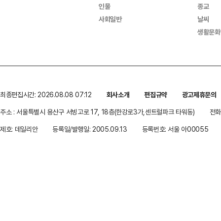
인물
종교
사회일반
날씨
생활문화
최종편집시간: 2026.08.08 07:12
회사소개
편집규약
광고제휴문의
주소 : 서울특별시 용산구 서빙고로 17, 18층(한강로3가,센트럴파크 타워동)
전화 
제호: 데일리안
등록일/발행일: 2005.09.13
등록번호: 서울 아00055