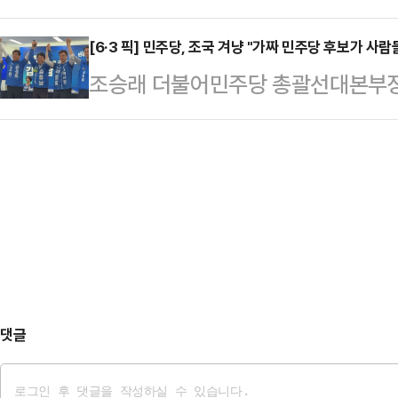
논란을 두고 "'나는 대통령이니까. 
후보가 이렇듯 수위 높은 비판을 쏟
잘 알고 계신 분"이라…
지적했다.오 후보는 30일 강서구 가
[6·3 픽] 민주당, 조국 겨냥 "가짜 민주당 후보가 사
'사전투표 관련 논란'이 자리 잡고 
조승래 더불어민주당 총괄선대본부장
문하기에 앞서, 기자들과 만나 "이 
주민센터에 마련된 사전투표소를 찾아
짜 민주당 후보가 마치 진짜 후보인
에선 쉽게 납득하기 어려운 비상식적
관위 직원에게 "…
했다.조승래 총괄선대본부장은 30일
이 대통령은 전날 종로구 삼청동 주
용남 민주당 후보 선거캠프에서 현장
행하던 도중, 기표소에서 나와 "관리
보는 김용남"이라며 이같이 말했다.
령은 투표용지를…
이 공천한 후보는 김용남"이라며 "혹
으면 국민의힘이 당선될 수도 있다.
다.또 "최근 국민의힘이 전직 …
댓글