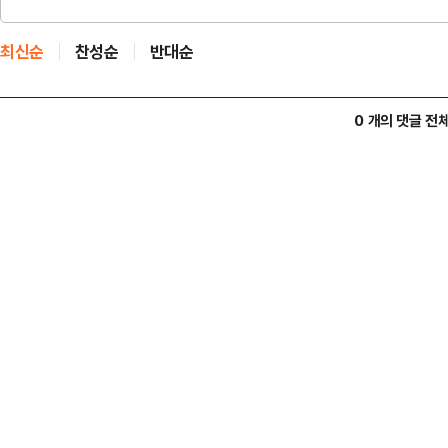
최신순
찬성순
반대순
0 개의 댓글 전