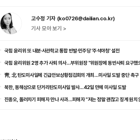
고수정 기자 (ko0726@dailian.co.kr)
기사 모아 보기 >
국힘 윤리위 또 내분·사관학교 통합 반발·민주당 '주석야청' 설전
국힘 윤리위원 2명 추가 사퇴 의사…부위원장 "위원장에 동반사퇴 요구했
靑, 北 탄도미사일에 긴급안보상황점검회의 개최…미사일 도발 중단 촉구
북한, 동해상으로 단거리탄도미사일 발사…42일 만에 미사일 도발
진종오, 돌려차기 피해자 만나 사과…피해자 "저는 정말 괜찮고 징계 원치 