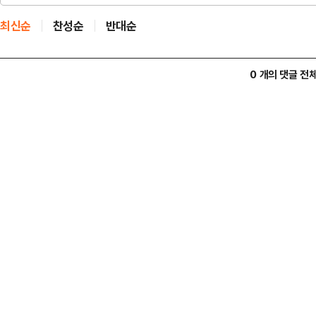
최신순
찬성순
반대순
0 개의 댓글 전