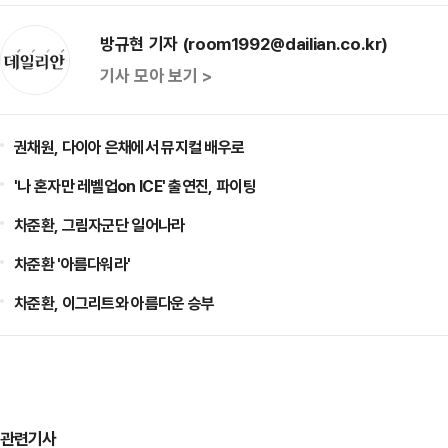
방규현 기자 (room1992@dailian.co.kr)
기사 모아 보기 >
권채원, 다이아 은채에서 뮤지컬 배우로
'나 혼자만 레벨업on ICE' 출연진, 파이팅
차준환, 그림자군단 일어나라
차준환 '아름다워라'
차준환, 이그리트와 아름다운 승부
관련기사