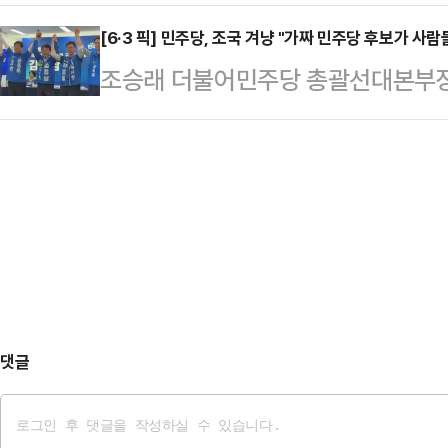
하며 민생 현장 소통과 맞춤형 지역 
기도에서 가장 중요한 건 '앞으로 반
관위 직원에게 "…
울였다.김태흠 후보는 이날 오전 
[6·3 픽] 민주당, 조국 겨냥 "가짜 민주당 후보가 사
양 후보는 삼성전자에서 30년 넘게
조승래 더불어민주당 총괄선대본부장
는 것으로 하루 일정을 시작했다. 그
게 필요한지, 경기도에 어떤 걸 도
짜 민주당 후보가 마치 진짜 후보인
저 거리에 나와 우리 지역을 깨끗하
잘 알고 계신 분"이라…
했다.조승래 총괄선대본부장은 30일
사자와 노동조합 여러분께 존경과 감
용남 민주당 후보 선거캠프에서 현장
이뤄진 지지 선언에 대해서는 "'깜짝
보는 김용남"이라며 이같이 말했다.
덕분에 아침부터 큰 힘…
이 공천한 후보는 김용남"이라며 "혹
으면 국민의힘이 당선될 수도 있다.
다.또 "최근 국민의힘이 전직 …
댓글