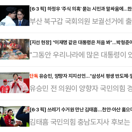
[6·3 픽] 하정우 '주식 의혹' 묻는 시민과 말싸움에…
부산 북구갑 국회의원 보궐선거에 출
의혹'을 두고 시민과 설전을 벌인 하
전에서 면박을 줬다"며 일침을 가했다
[지선 현장] "이재명 같은 대통령은 처음 봐"…박형준
"그동안 우리나라에 많은 대통령이 
자기를 지지하지 않더라도 대한민국
리를 굴리고 또 정상적인 법질서를 
주는 건 정치인의 기본 태도가 아니다
봤다."박형준 국민의힘 부산시장 후보
단독
유승민, 양향자 지지선언…"삼성서 평생 반도체·
세 도중 시민과 주식 관련 의혹을 두
유승민 전 의원이 양향자 국민의힘 
집중유세 이 대통령에 대한 비판을 
포착됐다. 영상에는 하 후보가 시민
다.30일 데일리안이 입수한 영상에 
후보가 이렇듯 수위 높은 비판을 쏟
반응을 보이는…
해 "양향자 후보는 고등학교를 졸업
[6·3 픽] 쓰레기 수거원 만난 김태흠…천안·아산 훑으
'사전투표 관련 논란'이 자리 잡고 
김태흠 국민의힘 충남도지사 후보는 
체험하면서 임원까지 오른 입지전적인
주민센터에 마련된 사전투표소를 찾아