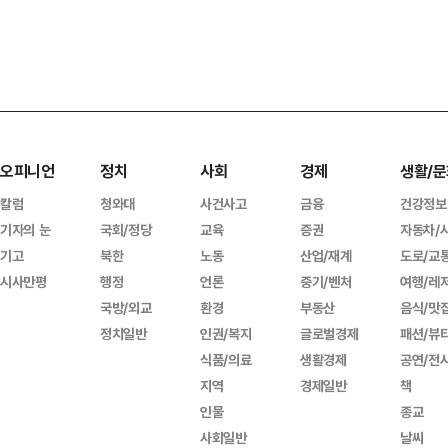
오피니언
정치
사회
경제
생활/문
칼럼
청와대
사건사고
금융
건강정보
기자의 눈
국회/정당
교육
증권
자동차/
기고
북한
노동
산업/재계
도로/교
시사만평
행정
언론
중기/벤처
여행/레
국방/외교
환경
부동산
음식/맛
정치일반
인권/복지
글로벌경제
패션/뷰
식품/의료
생활경제
공연/전
지역
경제일반
책
인물
종교
사회일반
날씨