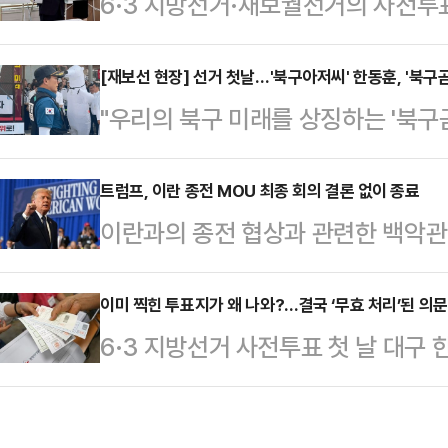
6·3 지방선거·재보궐선거의 사전투표
집중유세 이 대통령에 대한 비판을 
투표에 나섰던 이재명 대통령의 기표
후보가 이렇듯 수위 높은 비판을 쏟
반 의혹이 선거전 막판 쟁점이 되면
[재보선 현장] 선거 첫날…'북구아저씨' 한동훈, '북구
'사전투표 관련 논란'이 자리 잡고 
"우리의 북구 미래를 상징하는 '북구
"불법선거운동" "선거중립의무 위반
주민센터에 마련된 사전투표소를 찾아
오늘 생계로 참석을 못해서 오늘 제 '
힘 대표는 29일 오후 이 대통령의 
관위 직원에게 "…
날인 29일 이제는 '북구아저씨'로 
트럼프, 이란 종전 MOU 최종 회의 결론 없이 종료
페이스북을 통해 "언론사 카메라가 
이란과의 종전 협상과 관련한 백악관
변신한 아내 진은정 변호사와 함께 
를 들고 나와서 보여주었다"라며 "선
프 미국 대통령이 아직 이와 관련한
더불어민주당 후보와 박민식 국민의
하는데도, 반복적…
욕타임스(NYT) 등은 29일(현지시
이미 찍힌 투표지가 왜 나와?…결국 ‘무효 처리’된 의문
자들을 둘러싼 공방이 선거 쟁점으로
6·3 지방선거 사전투표 첫 날 대구
트럼프 대통령의 상황실 회의가 약 
어슈트를 입고 등장한 장면은 자원봉
지가 발견돼 유권자가 항의하는 소동
아직 어떤 결정도 내리지 못했다고 
시에 북구 주…
오전 8시 30분쯤 대구 수성구 고
령이 백악관 상황실에서 참모들과 2