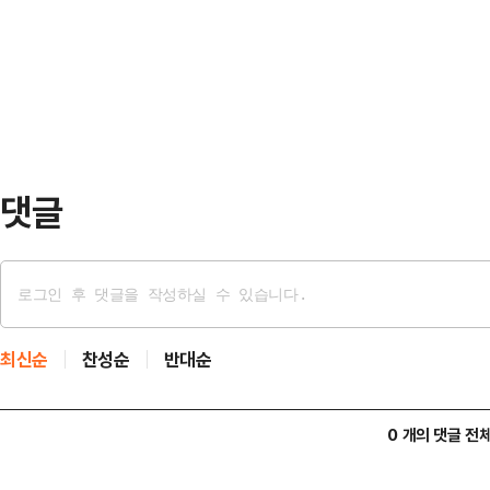
서 한 남성이 기표소 안에 들어갔다가
의했다”며 “그는 승인 여부에 대한 
다.이 남성은 즉시 선거 업무를 담
말했다.앞서 트럼프…
복지센터 관계자는 “앞서 기표소를 
두고 간 것으로 보인다”며 “해당 용
댓글
최신순
찬성순
반대순
0 개의 댓글 전