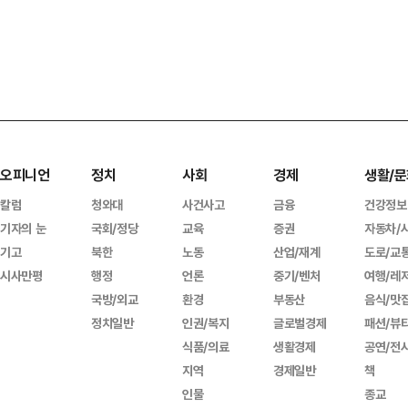
오피니언
정치
사회
경제
생활/문
칼럼
청와대
사건사고
금융
건강정보
기자의 눈
국회/정당
교육
증권
자동차/
기고
북한
노동
산업/재계
도로/교
시사만평
행정
언론
중기/벤처
여행/레
국방/외교
환경
부동산
음식/맛
정치일반
인권/복지
글로벌경제
패션/뷰
식품/의료
생활경제
공연/전
지역
경제일반
책
인물
종교