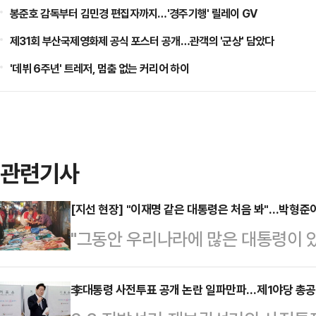
봉준호 감독부터 김민경 편집자까지…'경주기행' 릴레이 GV
제31회 부산국제영화제 공식 포스터 공개…관객의 '군상' 담았다
'데뷔 6주년' 트레저, 멈춤 없는 커리어 하이
관련기사
[지선 현장] "이재명 같은 대통령은 처음 봐"…박형준
"그동안 우리나라에 많은 대통령이 
리를 굴리고 또 정상적인 법질서를 
봤다."박형준 국민의힘 부산시장 후보
李대통령 사전투표 공개 논란 일파만파…제1야당 총