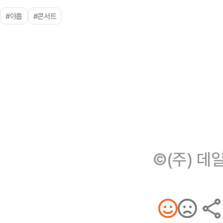
#아홉
#콘서트
©(주) 데