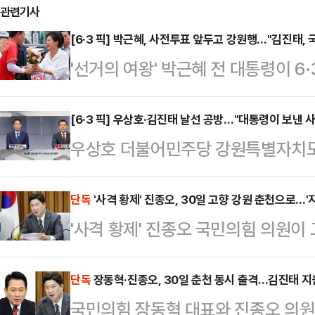
관련기사
[6·3 픽] 박근혜, 사전투표 앞두고 강원행…"김진태, 
'선거의 여왕' 박근혜 전 대통령이 6
강원도 원주와 횡성을 잇달아 방문
후보를 향한 전폭적인 지원 사격에 나
[6·3 픽] 우상호·김진태 날선 공방…"대통령이 보낸 사
우상호 더불어민주당 강원특별자치도
·경남)을 거쳐 강원권까지 아우르는 '
강원도지사 후보자 토론회에서 날선 
대통령은 28일 낮 12시 5분께 강
별자치도선거방송토론위원회가 주관한
단독
'사격 황제' 진종오, 30일 고향 강원 춘천으로…'
에 청바지 차림의 박 전 대통령이 모
'사격 황제' 진종오 국민의힘 의원이
이날 토론회에서는 '대통령이 보낸 사
지자들은 "대통령 박근혜"를 연호하며
힘 강원도지사 후보 지원유세에 나선다
원 현안 이해도, 기업 유치 구상 등
에…
이자 춘천 사격 인프라 확충의 상징적
단독
장동혁·진종오, 30일 춘천 동시 출격…김진태 
발언에서 우 후보의 선거 구호를 정면
국민의힘 장동혁 대표와 진종오 의
면에 부각해 김 후보에 힘을 싣겠다
스터도 전부 다 대통령이 보낸 사람"