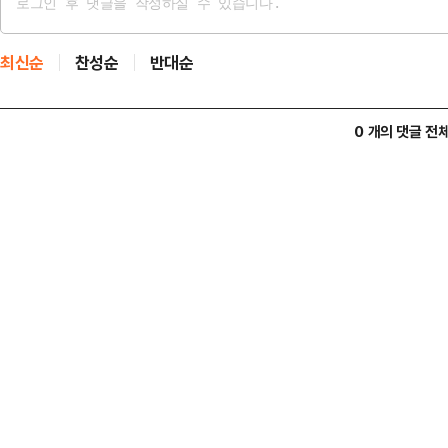
최신순
찬성순
반대순
0 개의 댓글 전