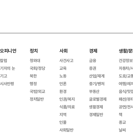
오피니언
정치
사회
경제
생활/문
칼럼
청와대
사건사고
금융
건강정보
기자의 눈
국회/정당
교육
증권
자동차/
기고
북한
노동
산업/재계
도로/교
시사만평
행정
언론
중기/벤처
여행/레
국방/외교
환경
부동산
음식/맛
정치일반
인권/복지
글로벌경제
패션/뷰
식품/의료
생활경제
공연/전
지역
경제일반
책
인물
종교
사회일반
날씨