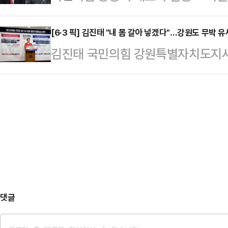
사 후보 지원을 위해 나란히 강원 춘
를 종합하면, 진 의원은 오는 30일 
보인지, 아빠찬스라는 말…
훈 부산 북갑 국회의원 보궐선거 무소
[6·3 픽] 김진태 "내 몸 갈아 넣겠다"…강원도 무박 유
께 유세차 순회에 나선 뒤 거리 유세
김진태 국민의힘 강원특별자치도지사
를 보였던 두 사람이 같은 날 같은 
에 앞서 자신의 고향을 찾는 만큼 
인 무박 유세 돌입을 선언했다.김 
거 막판 춘천 현장에서 두 사람의 
접 만나며 스…
회견을 열고 "드디어 투표가 시작됐
국민의힘 복수 관계자에 따르면, 장 
미래를 바꾸고, 여러분의 삶을 바꿀 
원권 지원 일정을 조율 중인 것으로 
이어 "저는 오늘부터 '무박 유세'에 
을 위해 춘천을…
나겠다"고 강조했다. 김 후보는 "제
바꾸겠다는 절실한 마음으로 현장에 
토론회를 언급…
댓글