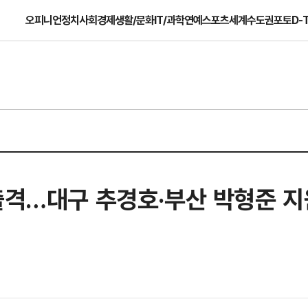
오피니언
정치
사회
경제
생활/문화
IT/과학
연예
스포츠
세계
수도권
포토
D-
출격…대구 추경호·부산 박형준 지