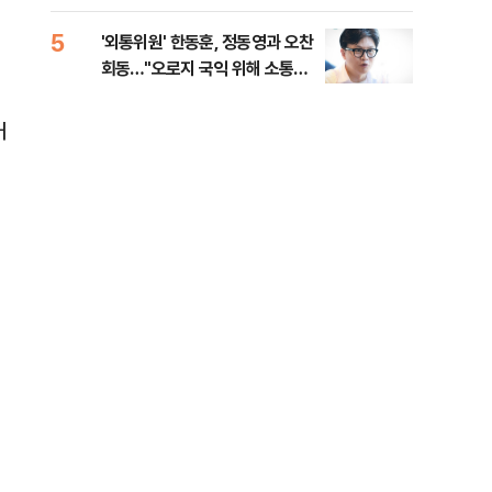
5
10
'외통위원' 한동훈, 정동영과 오찬
무등
회동…"오로지 국익 위해 소통할
대납
것"
거