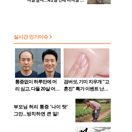
사일 발사…42일 만에 미사일 도
발