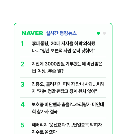
실시간 랭킹뉴스
1
6
李대통령, 20대 지지율 하락 의식했
'화장실서
나…"청년 보편적 지원 문턱 낮춰야"
기하던 男
2
7
지진에 3000만원 기부했는데 비난받은
"41도 넘
日 여성...무슨 일?
가 경고한
3
8
진종오, 돌려차기 피해자 만나 사과…피해
정청래, 
자 "저는 정말 괜찮고 징계 원치 않아"
대고 대통
4
9
보호종 비단뱀과 춤을?...스리랑카 미인대
"우리가 
회 참가자 결국
다" 허지
5
10
레버리지 '풍선효과'?…단일종목 막히자
北, 동해
지수로 몰렸다
사일 도발