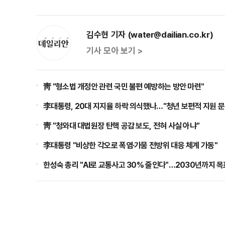
김수현 기자 (water@dailian.co.kr)
기사 모아 보기 >
靑 "형소법 개정안 관련 국민 불편 예방하는 방안 마련"
李대통령, 20대 지지율 하락 의식했나…"청년 보편적 지원 문
靑 "청와대 대법원장 탄핵 공감 보도, 전혀 사실 아냐"
李대통령 "비상한 각오로 폭염·가뭄 전방위 대응 체계 가동"
한성숙 총리 "AI로 교통사고 30% 줄인다"…2030년까지 목