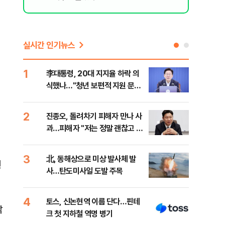
실시간 인기뉴스
1
6
李대통령, 20대 지지율 하락 의
[내
식했나…"청년 보편적 지원 문턱
찍는
낮춰야"
2
7
진종오, 돌려차기 피해자 만나 사
북한
과…피해자 "저는 정말 괜찮고 징
사일
계 원치 않아"
발
3
8
北, 동해상으로 미상 발사체 발
레버
선
사…탄도미사일 도발 주목
막히
4
9
토스, 신논현역 이름 단다…핀테
대우
밝
크 첫 지하철 역명 병기
임 