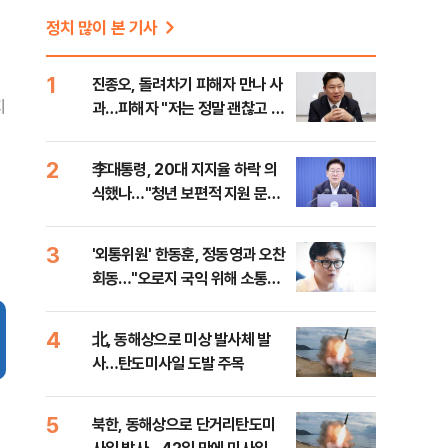
정치 많이 본 기사
1
진종오, 돌려차기 피해자 만나 사
지
과…피해자 "저는 정말 괜찮고 징
계 원치 않아"
2
李대통령, 20대 지지율 하락 의
식했나…"청년 보편적 지원 문턱
낮춰야"
3
'외통위원' 한동훈, 정동영과 오찬
회동…"오로지 국익 위해 소통할
것"
4
北, 동해상으로 미상 발사체 발
사…탄도미사일 도발 주목
5
북한, 동해상으로 단거리탄도미