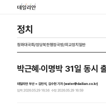
정치
청와대
국회/정당
북한
행정
국방/외교
정치일반
박근혜·이명박 31일 동시 
데일리안 부산 = 김민석, 김수현 기자 (water@dailian.co.kr)
입력 2026.05.29 16:36 수정 2026.05.29 16:59