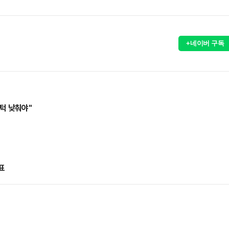
+네이버 구독
턱 낮춰야"
표