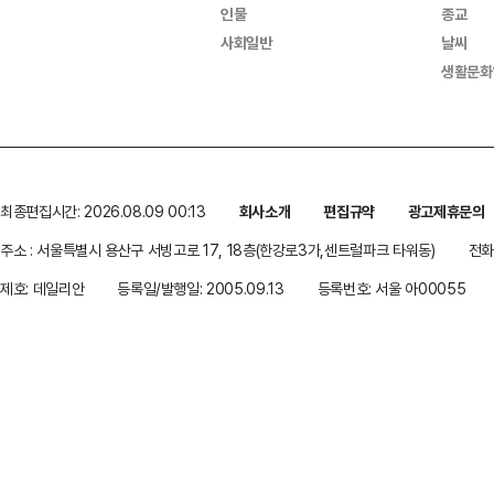
인물
종교
사회일반
날씨
생활문화
최종편집시간: 2026.08.09 00:13
회사소개
편집규약
광고제휴문의
주소 : 서울특별시 용산구 서빙고로 17, 18층(한강로3가,센트럴파크 타워동)
전화 
제호: 데일리안
등록일/발행일: 2005.09.13
등록번호: 서울 아00055