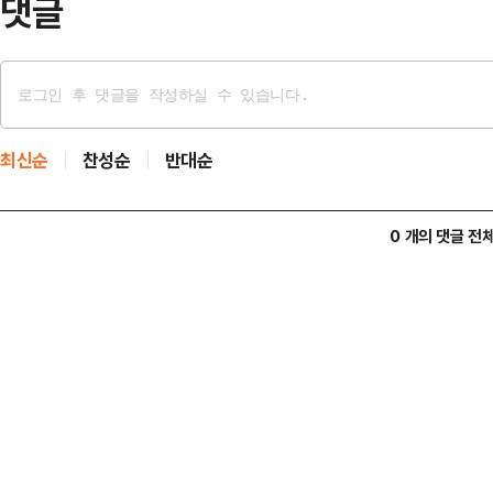
댓글
최신순
찬성순
반대순
0 개의 댓글 전