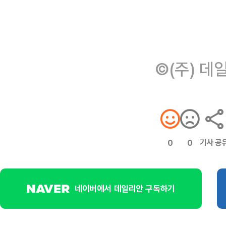
©(주) 데
기사 공
0
0
네이버에서 데일리안 구독하기