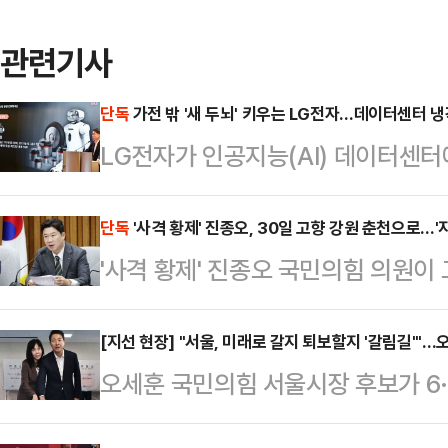
관련기사
단독
가전 밖 '새 두뇌' 키우는 LG전자…데이터센터 냉
LG전자가 인공지능(AI) 데이터센
인력을 두 배 수준으로 확대하는 방안
센터의 전력 사용량과 발열 문제가 커
단독
'사격 황제' 진종오, 30일 고향 강원 춘천으로…'
'사격 황제' 진종오 국민의힘 의원이
팬월유닛(FWU) 등 데이터센터향 열
힘 강원도지사 후보 지원유세에 나선다
성장축으로 키우려는 행보다.29일 
이자 춘천 사격 인프라 확충의 상징적
[지선 현장] "서울, 미래로 갈지 퇴보할지 '갈림길'"
해 하반기 데이터센터향 공조 관련 R&
오세훈 국민의힘 서울시장 후보가 6·
면에 부각해 김 후보에 힘을 싣겠다
명 안팎인 관련 인력을 200명 수준
가느냐 아니면 퇴보하느냐 갈림길에 
를 종합하면, 진 의원은 오는 30일 
로…