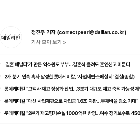
정진주 기자 (correctpearl@dailian.co.kr)
기사 모아 보기 >
'결혼 페널티'가 만든 역쇼윈도 부부…결혼식 올려도 혼인신고 미룬다
2개 분기 연속 흑자 달성한 롯데케미칼, '사업재편·스페셜티' 결실(종합)
롯데케미칼 "고객사 재고 정상화 진입…3분기 대규모 재고 축적 가능성 제
롯데케미칼 "대산 사업재편으로 차입금 1.6조 이관…부채비율 감소 기대"
롯데케미칼 "2분기 재고평가손실 1000억원 반영…여수 정기보수로 450