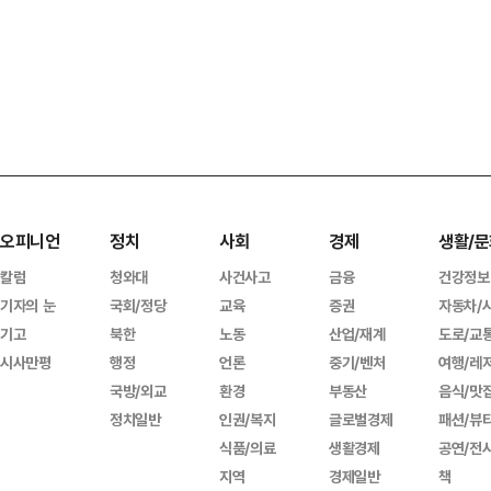
오피니언
정치
사회
경제
생활/문
칼럼
청와대
사건사고
금융
건강정보
기자의 눈
국회/정당
교육
증권
자동차/
기고
북한
노동
산업/재계
도로/교
시사만평
행정
언론
중기/벤처
여행/레
국방/외교
환경
부동산
음식/맛
정치일반
인권/복지
글로벌경제
패션/뷰
식품/의료
생활경제
공연/전
지역
경제일반
책