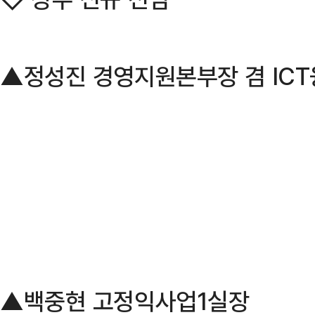
▲정성진 경영지원본부장 겸 IC
▲백중현 고정익사업1실장