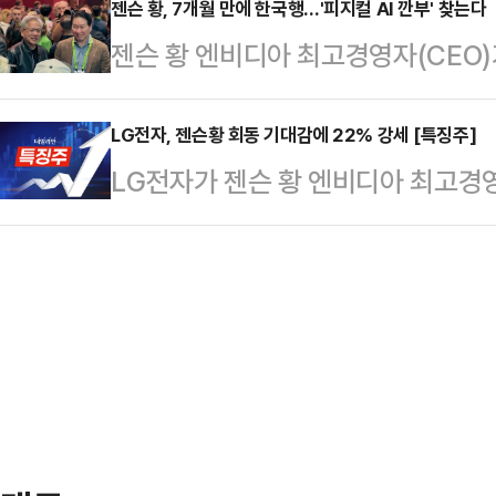
한남동 주민센터에 마련된 사전투표소
젠슨 황, 7개월 만에 한국행…'피지컬 AI 깐부' 찾는다
께 유세차 순회에 나선 뒤 거리 유세
젠슨 황 엔비디아 최고경영자(CEO)
"대한민국 민주주의가 미래로 가느냐
에 앞서 자신의 고향을 찾는 만큼 
경주 아시아태평양경제협력체(APEC)
정도로 중요한 선거"라며 이같이 말
접 만나며 스…
이다. 황 CEO는 국내 주요 그룹 총
LG전자, 젠슨황 회동 기대감에 22% 강세 [특징주]
다"며 "이번 선거에서 (더불어민주
LG전자가 젠슨 황 엔비디아 최고경영
만나 고대역폭메모리(HBM) 공급망
그동안 미뤄뒀던 정권의 독주를 다시
게 오르고 있다.29일 한국거래소에 따
용 인공지능(AI) 등을 아우르는 '피지
"정부·여당은 이미 예고…
자는 전 거래일 대비 22.62%(5만
으로 알려졌다.29일 재계에 따르면 황
있다.장중에는 28만3500원까지 
에서 열리는 엔비디아 연례 AI 콘퍼런
강세는 다음달 5일 방한하는 황 CE
로 풀이된다.황 CEO는 다음달 1~
연례 개발자 콘퍼런스 ‘GTC 타이베이
예…