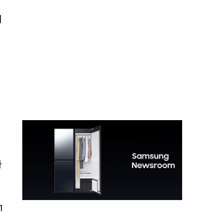
시
아
1