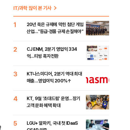
IT/과학 많이 본 기사
1
20년 묵은 규제에 막힌 첨단 게임
산업…"등급·경품 규제 손질해야"
2
CJ ENM, 2분기 영업익 334
억…티빙 흑자전환
3
KT나스미디어, 2분기 역대 최대
매출…영업이익 200%↑
4
KT, 9월 '초대드림' 운영…장기
고객 문화 혜택 확대
5
LGU+ 알파키, 국내 첫 IDaaS
괄