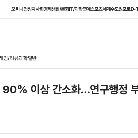
오피니언
정치
사회
경제
생활/문화
IT/과학
연예
스포츠
세계
수도권
포토
D-
게임/리뷰
과학일반
식 90% 이상 간소화…연구행정 