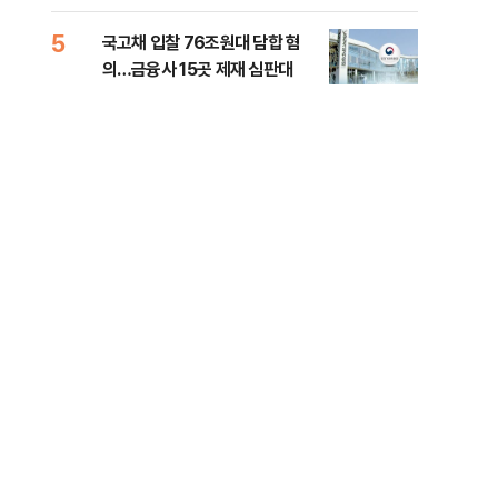
세제개편 해법은
질
5
10
국고채 입찰 76조원대 담합 혐
美민
의…금융사 15곳 제재 심판대
면 