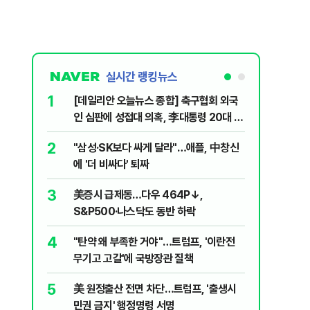
실시간 랭킹뉴스
1
6
[데일리안 오늘뉴스 종합] 축구협회 외국
"아빠, 
인 심판에 성접대 의혹, 李대통령 20대 지
640마력
지율 하락 의식했나, 삼전닉스 올인은 금
2
7
"삼성·SK보다 싸게 달라"…애플, 中창신
"오세훈이
물, SK하이닉스 프리마켓 시초가 논란 재
에 '더 비싸다' 퇴짜
반영"…
점화, 김민석 "과반 승리 가능성 99%" 등
3
8
美증시 급제동…다우 464P↓,
병력난 우
S&P500·나스닥도 동반 하락
투입…중
4
9
"탄약 왜 부족한 거야"…트럼프, '이란전
오세훈 '
무기고 고갈'에 국방장관 질책
된 '민주
5
10
美 원정출산 전면 차단…트럼프, '출생시
형소법·
민권 금지' 행정명령 서명
령 앞 남