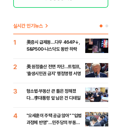
실시간 인기뉴스
1
6
美증시 급제동…다우 464P↓,
오세
S&P500·나스닥도 동반 하락
죄에
혹'
2
7
美 원정출산 전면 차단…트럼프,
근거
'출생시민권 금지' 행정명령 서명
신천
3
8
형소법·부동산 큰 틀은 정해졌
"삼
다…李대통령 앞 남은 건 디테일
中창
4
9
"오세훈이 주택 공급 않아" "입법
"탄
과정에 반영"…민주당의 부동산
'이