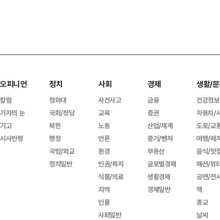
오피니언
정치
사회
경제
생활/문
칼럼
청와대
사건사고
금융
건강정보
기자의 눈
국회/정당
교육
증권
자동차/
기고
북한
노동
산업/재계
도로/교
시사만평
행정
언론
중기/벤처
여행/레
국방/외교
환경
부동산
음식/맛
정치일반
인권/복지
글로벌경제
패션/뷰
식품/의료
생활경제
공연/전
지역
경제일반
책
인물
종교
사회일반
날씨