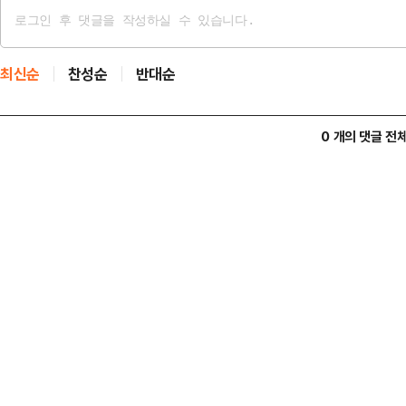
최신순
찬성순
반대순
0 개의 댓글 전