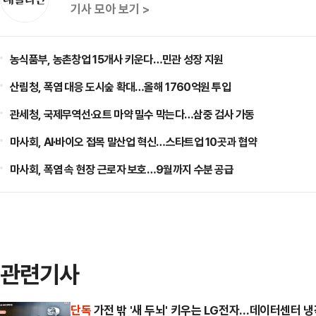
기사 모아 보기 >
농식품부, 농촌창업 15개사 키운다…민관 성장 지원
산림청, 폭염 대응 도시숲 확대…올해 1760억원 투입
관세청, 국제무역선·요트 마약 밀수 막는다…삼중 검사 가동
마사회, AI·바이오 접목 말산업 혁신…스타트업 10곳과 협약
마사회, 폭염 속 현장 근로자 보호…9월까지 수분 공급
관련기사
단독
가전 밖 '새 두뇌' 키우는 LG전자…데이터센터 냉