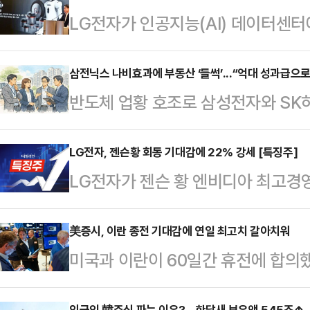
LG전자가 인공지능(AI) 데이터센
인력을 두 배 수준으로 확대하는 방안
센터의 전력 사용량과 발열 문제가 커
삼전닉스 나비효과에 부동산 ‘들썩’...“억대 성과급으로
반도체 업황 호조로 삼성전자와 SK
팬월유닛(FWU) 등 데이터센터향 열
시장의 핵심 수요층으로 떠오르고 있
성장축으로 키우려는 행보다.29일 
도를 바탕으로 이른바 ‘셔세권(셔틀
LG전자, 젠슨황 회동 기대감에 22% 강세 [특징주]
해 하반기 데이터센터향 공조 관련 R&
LG전자가 젠슨 황 엔비디아 최고경영
확산되는 분위기다.29일 한국부동
명 안팎인 관련 인력을 200명 수준
게 오르고 있다.29일 한국거래소에 따
누적 기준 서울·경기 지역에서 아파트
로…
자는 전 거래일 대비 22.62%(5만
美증시, 이란 종전 기대감에 연일 최고치 갈아치워
지구로 나타났다.연초부터 5월 넷째
미국과 이란이 60일간 휴전에 합의
있다.장중에는 28만3500원까지 
률은 8.16%에 달했다. 이 밖에도 화
행진을 이어갔다. 3대 지수는 이날도
강세는 다음달 5일 방한하는 황 CE
(4.73%), 성남 …
외국인 韓주식 파는 이유?…한달새 보유액 545조↑