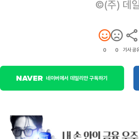
©(주) 데
기사 공
0
0
네이버에서 데일리안 구독하기