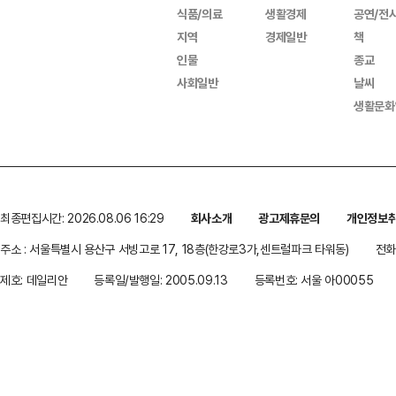
식품/의료
생활경제
공연/전
지역
경제일반
책
인물
종교
사회일반
날씨
생활문화
최종편집시간: 2026.08.06 16:29
회사소개
광고제휴문의
개인정보
주소 : 서울특별시 용산구 서빙고로 17, 18층(한강로3가,센트럴파크 타워동)
전화 
제호: 데일리안
등록일/발행일: 2005.09.13
등록번호: 서울 아00055