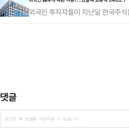
CNBC 방송에 따르면 뉴욕증권거
로 풀이된다.황 CEO는 다음달 1~
외국인 투자자들이 지난달 한국주식
존스지수는 28일(현지시간) 전 거래일
연례 개발자 콘퍼런스 ‘GTC 타이베이
다.코스피 상승세에 힘입어 한국주식 
662.57에 마감했다. 대형주 위주의
예…
늘어나자 일부 차익실현 및 글로벌 
(0.59%) 상승한 7564.58를 
다.28일 금융감독원이 발표한 '202
247.10포인트(0.93%) 오른 2만 
면, 지난달 외국인은 상장주식 4조4
억원을 순투자해, 총 3조6040억원
월 연속 순매도했고, 채권은 순투자
어 매월 국내주식을 순매도…
댓글