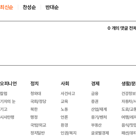
최신순
찬성순
반대순
0 개의 댓글 전
오피니언
정치
사회
경제
생활/문
칼럼
청와대
사건사고
금융
건강정보
기자의 눈
국회/정당
교육
증권
자동차/
기고
북한
노동
산업/재계
도로/교
시사만평
행정
언론
중기/벤처
여행/레
국방/외교
환경
부동산
음식/맛
정치일반
인권/복지
글로벌경제
패션/뷰