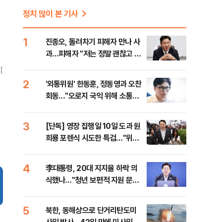
정치 많이 본 기사
1
진종오, 돌려차기 피해자 만나 사
과…피해자 "저는 정말 괜찮고 징
계 원치 않아"
지
2
'외통위원' 한동훈, 정동영과 오찬
회동…"오로지 국익 위해 소통할
것"
3
[단독] 영장 집행일 10일 도과 원
희룡 포렌식 시도한 특검…"위법
증거 수집" 지적
4
李대통령, 20대 지지율 하락 의
식했나…"청년 보편적 지원 문턱
낮춰야"
5
북한, 동해상으로 단거리탄도미