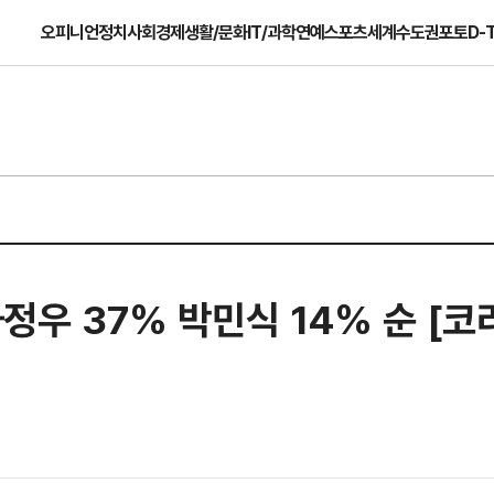
오피니언
정치
사회
경제
생활/문화
IT/과학
연예
스포츠
세계
수도권
포토
D-
하정우 37% 박민식 14% 순 [