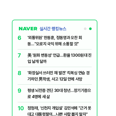
실시간 랭킹뉴스
6
 의식했
'외통위원' 한동훈, 정동영과 오찬 회
낮춰야"
동…"오로지 국익 위해 소통할 것"
7
데 비난받은
美 '원화 변동성' 언급…환율 1300원대 진
입 날개 달까
8
 백린 아니
'화장실서 쓰러진 채 발견' 킥복싱 연습 경
기하던 男학생, 사고 12일 만에 사망
9
 유죄에 회자
평생 뇌전증 견딘 30대 청년…장기기증으
로 4명에 새 삶
10
절정 찍는
정청래, '신천지 개입설' 김민석에 "근거 못
대고 대통령팔이…나쁜 사람 뽑지 말자"