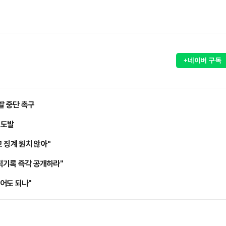
+네이버 구독
발 중단 촉구
 도발
 징계 원치 않아"
병적기록 즉각 공개하라"
어도 되나"