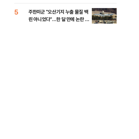
행적
5
10
주한미군 "오산기지 누출 물질 백
개정
린 아니었다"…한 달 만에 논란 진
무부
화
회