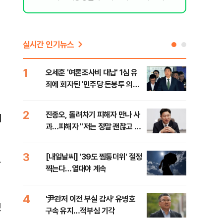
실시간 인기뉴스
1
6
오세훈 '여론조사비 대납' 1심 유
'외
죄에 회자된 '민주당 돈봉투 의
회동
혹'…왜?
것"
2
7
진종오, 돌려차기 피해자 만나 사
포스
에
과…피해자 "저는 정말 괜찮고 징
다…
계 원치 않아"
3
8
[내일날씨] '39도 찜통더위' 절정
북한
가
찍는다…열대야 계속
사일
발
4
9
'尹관저 이전 부실 감사' 유병호
"캐
했
구속 유지…적부심 기각
성 