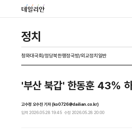
정치
청와대
국회/정당
북한
행정
국방/외교
정치일반
'부산 북갑' 한동훈 43% 
고수정 오수진 기자 (ko0726@dailian.co.kr)
입력 2026.05.28 19:45 수정 2026.05.28 20:00