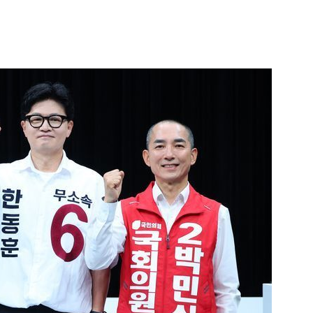
1
李대통령, 20대 지지율 하락
나…"청년 보편적 지원 문턱 
2
지진에 3000만원 기부했는
日 여성...무슨 일?
3
주한미군 "오산기지 누출 물질
었다"…한 달 만에 논란 진화
4
오세훈 '여론조사비 대납' 1심
된 '민주당 돈봉투 의혹'…왜?
5
[내일날씨] '39도 찜통더위' 
다…열대야 계속