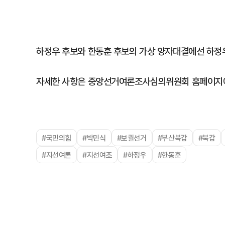
하정우 후보와 한동훈 후보의 가상 양자대결에선 하정우
자세한 사항은 중앙선거여론조사심의위원회 홈페이지에
#국민의힘
#박민식
#보궐선거
#부산북갑
#북갑
#지선여론
#지선여조
#하정우
#한동훈