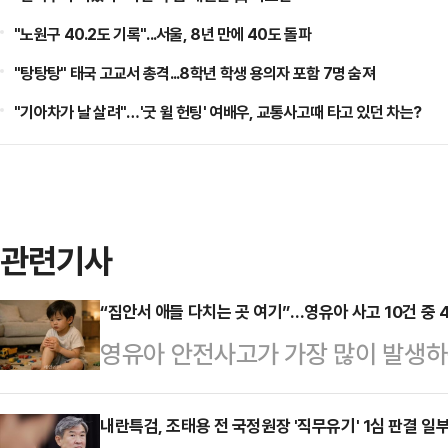
"노원구 40.2도 기록"...서울, 8년 만에 40도 돌파
"탕탕탕" 태국 고교서 총격...8학년 학생 용의자 포함 7명 숨져
"기아차가 날 살려"…'굿 윌 헌팅' 여배우, 교통사고때 타고 있던 차는?
관련기사
“집안서 애들 다치는 곳 여기”…영유아 사고 10건 중 
영유아 안전사고가 가장 많이 발생하
거실인 것으로 나타났다. 특히 보호
중됐다.28일 질병관리청에 따르면 
내란특검, 조태용 전 국정원장 '직무유기' 1심 판결 일