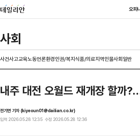
오피
사회
사건사고
교육
노동
언론
환경
인권/복지
식품/의료
지역
인물
사회일반
내주 대전 오월드 재개장 할까?…
전기연 기자 (kiyeoun01@dailian.co.kr)
입력 2026.05.28 12:35 수정 2026.05.28 12:36