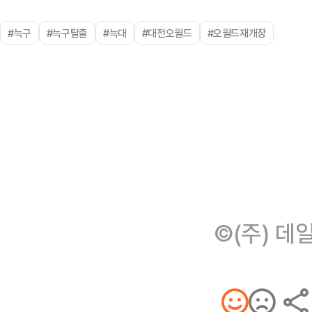
#늑구
#늑구탈출
#늑대
#대전오월드
#오월드재개장
©(주) 데