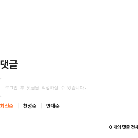
로 기소된 윤 전 대통령에 대해 무죄
해 논란이 된 것과 맞물려 해당 채
에게 징역 2년을 구형했다.재판부는 
터 국무위원들을 소집할 계획을 가졌을
령의 법정 진술이 기억에 반한다고 
작년 11월 한 …
댓글
최신순
찬성순
반대순
0 개의 댓글 전