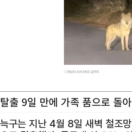
ⓒ제보자 A씨 SNS 갈무리
탈출 9일 만에 가족 품으로 돌
늑구는 지난 4월 8일 새벽 철조망