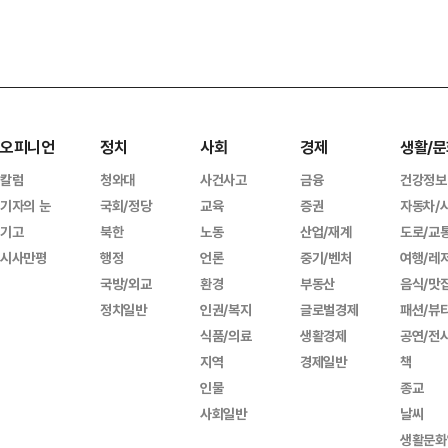
오피니언
정치
사회
경제
생활/문
칼럼
청와대
사건사고
금융
건강정보
기자의 눈
국회/정당
교육
증권
자동차/
기고
북한
노동
산업/재계
도로/교
시사만평
행정
언론
중기/벤처
여행/레
국방/외교
환경
부동산
음식/맛
정치일반
인권/복지
글로벌경제
패션/뷰
식품/의료
생활경제
공연/전
지역
경제일반
책
인물
종교
사회일반
날씨
생활문화