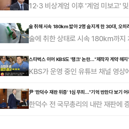
12·3 비상계엄 이후 '계엄 미보고' 
자심층조사 자료를 분석한 결과, 7세
고 받은 조태용 전 국가정보원장의 
24만9934건으로 집계됐다.손상 발
이 불복해 항소했다.28일 법조계에 
술 취해 시속 180km 밟아 2명 숨지게 한 30대, 오히
다. 이어 방·침실 39.1%, 부엌 10
술에 취한 상태로 시속 180km까지 
국정원법 위반 등 혐의에 대한 1심 
상이 52.7%로 가장 많았지만 1세
소심에서 감형을 받아 논란이 일고 
부당을 이유로 전날 항소를 제기했
(이은혜 부장판사)는 특정범죄가중처
스타벅스 이어 KBS도 '탱크' 논란…"제작자 계약 해지
(류경진 부장판사)는 지난 21일 국
KBS가 운영 중인 유튜브 채널 영상
소된 A(32)씨에게 징역 6년을 선고
등 혐의로 구속기소 된 조 전 원장에
졌다.26일 유튜브 채널 'KBS Ente
된 바 있다.재판부는 "죄질이 매우 
팀이 구…
내', '대장 앞에서 탱크 흉내 내다가
尹 '한덕수 재판 위증' 1심 무죄…"기억 반한다 보기 어
은 정신적 고통을 겪는 것으로 보인다
한덕수 전 국무총리의 내란 재판에 
영상이 게재됐다.해당 영상은 코미디
이 없는 초범인 점, 범행을 인정하고
에 넘겨진 윤석열 전 대통령이 1심에
면으로, '탱크'를 연상할 만한 행동
합…
르면 서울중앙지법 형사합의32부(부
코리아가 텀블러 할인 행사를 열며 '탱크