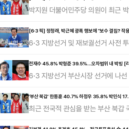
박지원 더불어민주당 의원이 최근 박
해 지원 유세에 나선 것을 두고 "일
말했다.박 의원은 28일 MBC라디오
[6·3 픽] 정청래, 박근혜 광폭 행보에 "보수 결집? 작
6·3 지방선거 및 재보궐선거 사전 
지원 유세에 대해 "민주당이 상당히
주당 대표는 박근혜 전 대통령의 국
많다. 대한민국 선거는 고질적인 진
는 반작용이 있을 것"이라고 말했다.
전재수 45.8% 박형준 39.5%…오차범위 내 박빙 
며 이같이 말했다.'민주당 입장에서 
6·3 지방선거 부산시장 선거에 나
'김어준의 겸손은 힘들다 뉴스공장'
진행자의 질의에는 "장애물은 장애물
민의힘 후보가 오차범위 내 접전을
박 세력이 저렇게 선거 운동을 해서
핵당해 비리로 …
보의 의뢰로 지난 24~26일 무선 
'부산 북갑' 한동훈 40.7% 하정우 35.8% 박민식 17.
대결집이 일어날 수 있는 것 아니냐"
최근 전국적 관심을 받는 부산 북갑
이라면 부산시장 후보 중 누구에게 투
구·충청에 이어 부산·울산·경남(PK
주당 후보와 한동훈 무소속 후보가 
꼽은 응답자는 45.8%, 박 후보는 
다.정 대표는 …