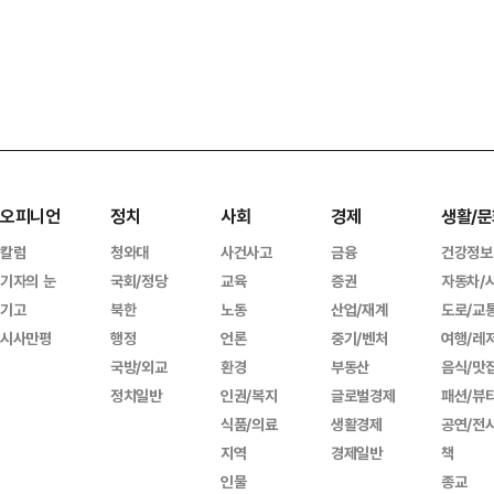
오피니언
정치
사회
경제
생활/문
칼럼
청와대
사건사고
금융
건강정보
기자의 눈
국회/정당
교육
증권
자동차/
기고
북한
노동
산업/재계
도로/교
시사만평
행정
언론
중기/벤처
여행/레
국방/외교
환경
부동산
음식/맛
정치일반
인권/복지
글로벌경제
패션/뷰
식품/의료
생활경제
공연/전
지역
경제일반
책
인물
종교