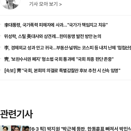
기사 모아 보기 >
李대통령, 국가폭력 피해자에 사과…"국가가 책임지고 치유"
위성락, 스틸 美대사와 상견례…한미동맹 발전 방안 논의
李, 경제외교 성과 안고 귀국…부동산·널뛰는 코스피 등 내치 난제 '첩첩산
靑, '보완수사권 폐지' 형소법 국회 통과에 "국회 최종 판단 존중"
[속보] 靑 "국회, 본회의 의결로 특별감찰관 후보 추천 시 신속 임명"
관련기사
[6·3 픽] 박지원 "박근혜 등판, 한동훈표 빠져서 박