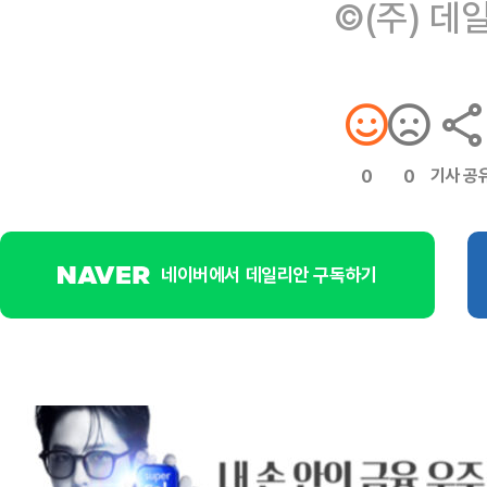
©(주) 데
기사 공
0
0
네이버에서 데일리안 구독하기