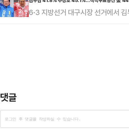
국사회여론연구소(KSOI)가 CBS 의
김부겸 41.8% 추경호 45.1%…적극투표층선 金 44
6.3%p로 오차범위(±3.5%p)내
6·3 지방선거 대구시장 선거에서 
방식으로 실시한 여론조사 결과 한동훈 
에서는 전 후보가 49.0%, 박 후보는
의힘 후보가 오차범위 내 접전을 벌
각각 얻었다. 박민식 국민의힘 후보는
전…
일보 의뢰 여론조사에 따르면 김부겸 후
42.6%, 한 후보 41.5%의 지지를
로 두 후보 격차는 오차범위(95% 
는 것으로 나타났다.한동훈 후보와 
이수찬 후보는 0.9%, 지지 후보가
46…
였다.'반드시 투표하겠다'고 밝힌 적극
보 48.3%로 오차범위 내 접전이었
역…
댓글