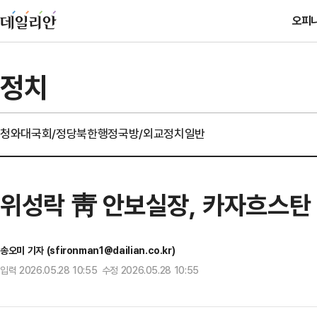
오피
정치
청와대
국회/정당
북한
행정
국방/외교
정치일반
위성락 靑 안보실장, 카자흐스탄
송오미 기자 (sfironman1@dailian.co.kr)
입력 2026.05.28 10:55 수정 2026.05.28 10:55