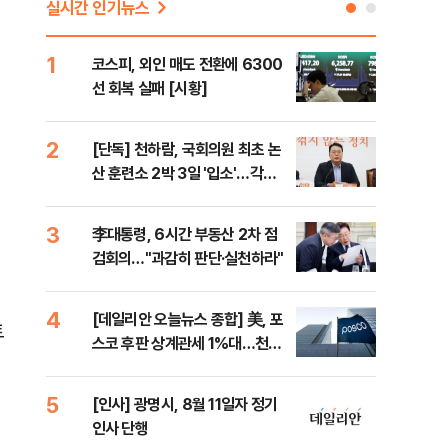
실시간 인기뉴스
1
6
코스피, 외인 매도 전환에 6300
'눈
선 회복 실패 [시황]
시간
2
7
[단독] 천하람, 국회의원 최초 논
'국
산 훈련소 2박 3일 '입소'…각개
에 
전투·야간행군 한다
3
8
李대통령, 6시간 부동산 2차 점
[내
검회의…"과감히 판단·실천하라"
나기
4
9
[데일리안 오늘뉴스 종합] 美, 포
"동
트
스코 후판 상계관세 1%대…천하
내"
람, 의원 최초 논산훈련소 2박3일
'입소'
5
10
[인사] 광명시, 8월 11일자 정기
SK
인사 단행
당…