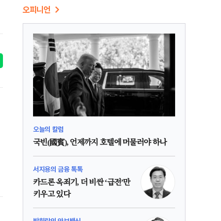
오피니언
오늘의 칼럼
국빈(國賓), 언제까지 호텔에 머물러야 하나
서지용의 금융 톡톡
카드론 옥죄기, 더 비싼 ‘급전’만
키우고 있다
박휘락의 안보백신