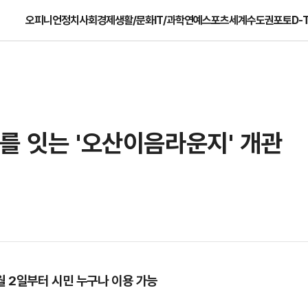
오피니언
정치
사회
경제
생활/문화
IT/과학
연예
스포츠
세계
수도권
포토
D-
를 잇는 '오산이음라운지' 개관
월 2일부터 시민 누구나 이용 가능