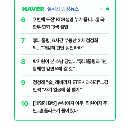
실시간 랭킹뉴스
1
6
[속보] '길이 1.5m' 안동 물놀이장서 구렁
'7번째 
이 출몰…한때 시민 대피 소동
한투·한화 
2
7
"편해서 매일 신었는데"...전문가가 경고한
李대통령,
'크록스'의 숨은 위험
의…"과감
3
8
송영길·김민석, '조희대 탄핵' 외치자…與
박지원이 
법사위원들 "즉시 대법관 제청하라"
함께한 김
4
9
[단독] 천하람, 국회의원 최초 논산 훈련소
정청래 "
2박 3일 '입소'…각개전투·야간행군 한다
민석 "자
5
10
'국장만 하라고?'…ISA 세제개편에 개미
[데일리 
'부글부글'
민...홈