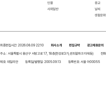
인물
종교
사회일반
날씨
생활문화
최종편집시간: 2026.08.09 22:10
회사소개
편집규약
광고제휴문의
주소 : 서울특별시 용산구 서빙고로 17, 18층(한강로3가,센트럴파크 타워동)
전화 
제호: 데일리안
등록일/발행일: 2005.09.13
등록번호: 서울 아00055