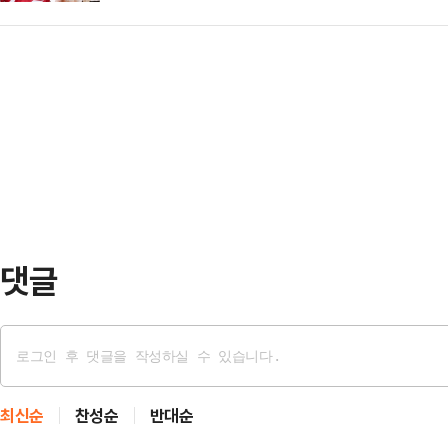
조응천 개혁신당 후보 간 신경전이 
신 상품의 금리를 잇달아 상향 조정
을 연호하며 악수하…
너간 분위기다.조응천 후보 캠프는 
인 'KB Star 정기예금'의 금리를 
양향자 후보의 학력·학위 허위사실 
개월 이상~6개월 미만 단기 상품 금리
앙선관위에 이의제기서를 제출했다고 
고, 6개…
태는 피선거권 박탈까지 이를 수 있
격 자체가 없다"며 "허위 포장으로
반드시 뿌리 뽑아야 한다…
댓글
최신순
찬성순
반대순