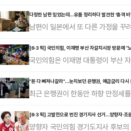
다. 그 속도는 매우 빨랐다. 이재명
더불어민주당 부산시장 후보의 후광을
다정한 남편 믿었는데…유품 정리하다 발견한 ‘충격 비
남편이 일본에서 또 다른 가정을 꾸려
는 듯했지만, 선거가 중반을 넘어서
상간녀를 상대로 손해배상 청구가 가
쪽으로 옮겨붙는 분위기다.26일 정
오 ‘조인섭 변호사의 상담소’에는 결
[6·3 픽] 국민의힘, 이재명 부산 자갈치시장 방문에 "
서치가 부산일보 의뢰로 지난 23~2
국민의힘은 이재명 대통령이 부산 자
알게 된 여성 A씨의 사연이 소개됐다
여론조사 결과 한동훈 후보는 38.2
립의 의무 따위는 휴지 조각처럼 내
기며 자기 관리가 철저한 사람이었다”
(34.0%)와 오…
극에 달하고 있다"고 비판했다.박
"돈 다 빠져나갈라"…눈치보던 은행권, 예금금리 다시
만큼 다정한 남편이었다”고 말했다.
최근 은행권이 한동안 하향 안정세를
장은 27일 논평을 통해 "이 대통령은
의 중역으로 반도체 제조 장비와 정밀
다.증시 강세 여파로 시중 자금이 
략적 투자'를 운운하며 선거용 예산 
을 했다”며 “…
하자, 급격한 수신 이탈을 방어하기 
[6·3 픽] 고발전으로 번진 경기지사 선거…양향자·
자갈치시장으로 내려가 노골적인 관
양향자 국민의힘 경기도지사 후보의 '
된다.26일 금융권에 따르면 주요 시
박 공보단장은 "'대통령 내외가 온갖