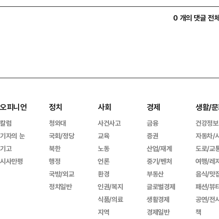
0 개의 댓글 전
오피니언
정치
사회
경제
생활/문
칼럼
청와대
사건사고
금융
건강정보
기자의 눈
국회/정당
교육
증권
자동차/
기고
북한
노동
산업/재계
도로/교
시사만평
행정
언론
중기/벤처
여행/레
국방/외교
환경
부동산
음식/맛
정치일반
인권/복지
글로벌경제
패션/뷰
식품/의료
생활경제
공연/전
지역
경제일반
책