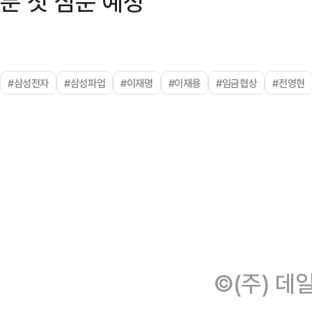
분 첫 심문 예정
#삼성전자
#삼성파업
#이재명
#이재용
#임금협상
#전영현
©(주) 데