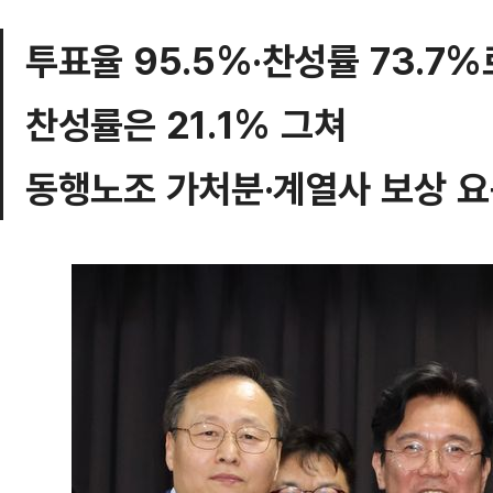
투표율 95.5%·찬성률 73.
찬성률은 21.1% 그쳐
동행노조 가처분·계열사 보상 요