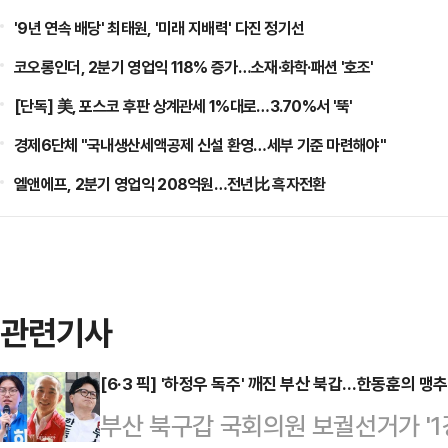
'9년 연속 배당' 최태원, '미래 지배력' 다진 정기선
코오롱인더, 2분기 영업익 118% 증가…소재·화학·패션 '호조'
[단독] 美, 포스코 후판 상계관세 1%대로…3.70%서 '뚝'
경제6단체 "국내생산세액공제 신설 환영…세부 기준 마련해야"
엘앤에프, 2분기 영업익 208억원…전년比 흑자전환
관련기사
[6·3 픽] '하정우 독주' 깨진 부산 북갑…한동훈의 맹
부산 북구갑 국회의원 보궐선거가 '1강