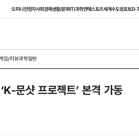
오피니언
정치
사회
경제
생활/문화
IT/과학
연예
스포츠
세계
수도권
포토
D-
게임/리뷰
과학일반
‘K-문샷 프로젝트’ 본격 가동