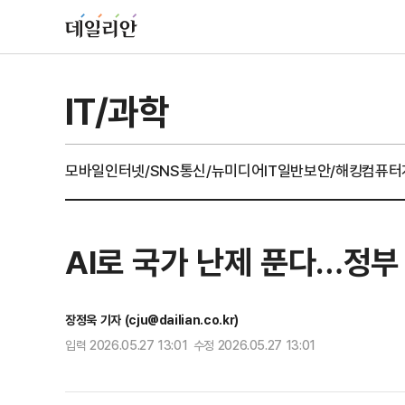
IT/과학
모바일
인터넷/SNS
통신/뉴미디어
IT일반
보안/해킹
컴퓨터
AI로 국가 난제 푼다…정부 
장정욱 기자 (cju@dailian.co.kr)
입력 2026.05.27 13:01 수정 2026.05.27 13:01