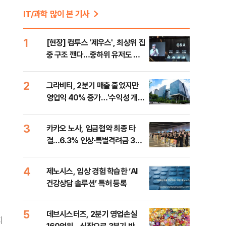
IT/과학 많이 본 기사
1
[현장] 컴투스 '제우스', 최상위 집
중 구조 깬다…중하위 유저도 품
는 MMORPG
2
그라비티, 2분기 매출 줄었지만
영업익 40% 증가…'수익성 개
선'
3
카카오 노사, 임금협약 최종 타
결…6.3% 인상·특별격려금 300
만원
4
제노시스, 임상 경험 학습한 ‘AI
건강상담 솔루션’ 특허 등록
5
데브시스터즈, 2분기 영업손실
지