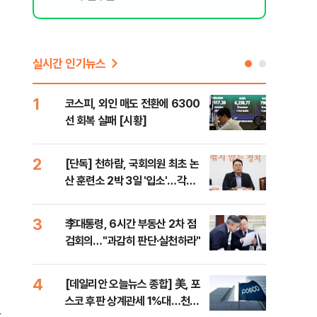
실시간 인기뉴스
1
6
코스피, 외인 매도 전환에 6300
'눈
선 회복 실패 [시황]
시간
2
7
[단독] 천하람, 국회의원 최초 논
'국
산 훈련소 2박 3일 '입소'…각개
에 
전투·야간행군 한다
3
8
李대통령, 6시간 부동산 2차 점
[내
검회의…"과감히 판단·실천하라"
나기
4
9
[데일리안 오늘뉴스 종합] 美, 포
"동
스코 후판 상계관세 1%대…천하
내"
할