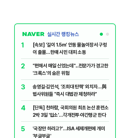
실시간 랭킹뉴스
1
6
[속보] '길이 1.5m' 안동 물놀이장서 구렁
'7번째 
이 출몰…한때 시민 대피 소동
한투·한화 
2
7
"편해서 매일 신었는데"...전문가가 경고한
李대통령,
'크록스'의 숨은 위험
의…"과감
3
8
송영길·김민석, '조희대 탄핵' 외치자…與
박지원이 
법사위원들 "즉시 대법관 제청하라"
함께한 김
4
9
[단독] 천하람, 국회의원 최초 논산 훈련소
정청래 "
2박 3일 '입소'…각개전투·야간행군 한다
민석 "자
5
10
'국장만 하라고?'…ISA 세제개편에 개미
[데일리 
'부글부글'
민...홈