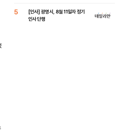
람, 의원 최초 논산훈련소 2박3일
'입소'
5
10
[인사] 광명시, 8월 11일자 정기
SK
인사 단행
당…
했
명
우