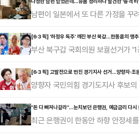
다정한 남편 믿었는데…유품 정리하다 발견한 ‘충격 비
남편이 일본에서 또 다른 가정을 꾸려
상간녀를 상대로 손해배상 청구가 가
오 ‘조인섭 변호사의 상담소’에는 결
[6·3 픽] '하정우 독주' 깨진 부산 북갑…한동훈의 맹
부산 북구갑 국회의원 보궐선거가 '1강
알게 된 여성 A씨의 사연이 소개됐다
다. 그 속도는 매우 빨랐다. 이재명
기며 자기 관리가 철저한 사람이었다”
더불어민주당 부산시장 후보의 후광을
[6·3 픽] 고발전으로 번진 경기지사 선거…양향자·
만큼 다정한 남편이었다”고 말했다.
양향자 국민의힘 경기도지사 후보의 '
는 듯했지만, 선거가 중반을 넘어서
의 중역으로 반도체 제조 장비와 정밀
조응천 개혁신당 후보 간 신경전이 
쪽으로 옮겨붙는 분위기다.26일 정
을 했다”며 “…
너간 분위기다.조응천 후보 캠프는 
"돈 다 빠져나갈라"…눈치보던 은행권, 예금금리 다시
서치가 부산일보 의뢰로 지난 23~2
최근 은행권이 한동안 하향 안정세를
양향자 후보의 학력·학위 허위사실 
여론조사 결과 한동훈 후보는 38.2
다.증시 강세 여파로 시중 자금이 
앙선관위에 이의제기서를 제출했다고 
(34.0%)와 오…