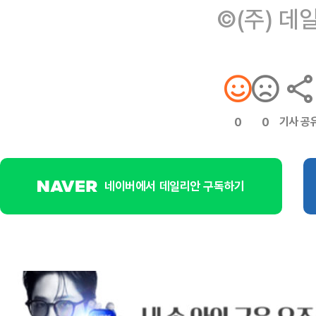
©(주) 데
기사 공
0
0
네이버에서 데일리안 구독하기