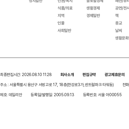
정치일반
인권/복지
글로벌경제
패션/뷰
식품/의료
생활경제
공연/전
지역
경제일반
책
인물
종교
사회일반
날씨
생활문화
최종편집시간: 2026.08.10 11:28
회사소개
편집규약
광고제휴문의
주소 : 서울특별시 용산구 서빙고로 17, 18층(한강로3가,센트럴파크 타워동)
전화 
제호: 데일리안
등록일/발행일: 2005.09.13
등록번호: 서울 아00055