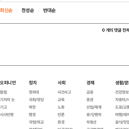
최신순
찬성순
반대순
0 개의 댓글 전
오피니언
정치
사회
경제
생활/문
칼럼
청와대
사건사고
금융
건강정보
기자의 눈
국회/정당
교육
증권
자동차/
기고
북한
노동
산업/재계
도로/교
시사만평
행정
언론
중기/벤처
여행/레
국방/외교
환경
부동산
음식/맛