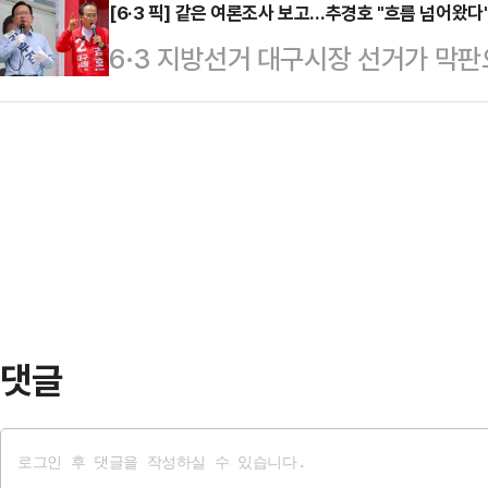
하자, 급격한 수신 이탈을 방어하기 
[6·3 픽] 같은 여론조사 보고…추경호 "흐름 넘어왔다
태는 피선거권 박탈까지 이를 수 있
6·3 지방선거 대구시장 선거가 막
된다.26일 금융권에 따르면 주요 시
격 자체가 없다"며 "허위 포장으로
후보와 추경호 국민의힘 후보 양 캠
신 상품의 금리를 잇달아 상향 조정
반드시 뿌리 뽑아야 한다…
다. 잇따라 공표되는 여론조사 결과를
인 'KB Star 정기예금'의 금리를 
른 쪽은 "착시에 가깝다"고 평가했다
개월 이상~6개월 미만 단기 상품 금리
고 갈 전략의 차이로도 이어지고 있다
고, 6개…
후보 캠프는 흐름이 추 후보 쪽으로 
반 열세에서 접전으로, 다시 추 후보
록 보수 재결집…
댓글