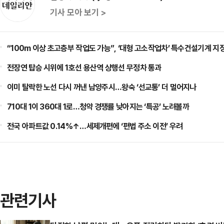
기사 모아 보기 >
“100m 이상 초고층부 작업도 가능”, ‘대형 고소작업차’ 특수건설기계 지
전장연 탑승 시위에 1호선 용산역 상행선 무정차 통과
이미 탈락한 노선 다시 꺼낸 남양주시…왕숙 ‘선교통’ 더 멀어지나
710대 1이 360대 1로…청약 경쟁률 낮아지는 ‘특공’ 노려볼까
전국 아파트값 0.14%↑…세제개편에 ‘편법 주소 이전’ 우려
관련기사