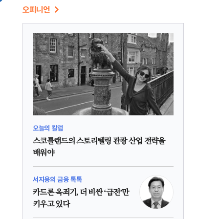
오피니언
오늘의 칼럼
스코틀랜드의 스토리텔링 관광 산업 전략을
배워야
서지용의 금융 톡톡
카드론 옥죄기, 더 비싼 ‘급전’만
키우고 있다