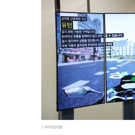
ⓒ우아한청년들