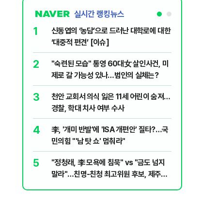
실시간 랭킹뉴스
1
6
신동엽의 ‘농담’으로 드러난 대학로에 대한
입추 하루
‘대중적 편견’ [이슈]
37도'…
있는 치료
2
7
"숙련된 모습" 통영 60대女 살인사건, 미
‘탄약 고
제로 갈 가능성 있나…범인의 실체는?
색출하라
3
8
천안 교회서 의식 잃은 11세 어린이 숨져…
송영길·김
경찰, 학대 치사 여부 수사
합' 부각
4
9
李, '개미 반발'에 'ISA 개편안' 질타?…국
호르무즈
민의힘 "'남 탓 쇼' 멈춰라"
도 또 뒤
5
10
"정청래, 李 모욕에 침묵" vs "금도 넘지
여수 오동
말라"…친명-친청 최고위원 후보, 제주서
심정지·1
격돌