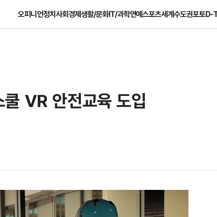
오피니언
정치
사회
경제
생활/문화
IT/과학
연예
스포츠
세계
수도권
포토
D-
쿨 VR 안전교육 도입