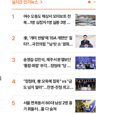
실시간 인기뉴스
1
6
여수 오동도 해상서 모터보트 전
손현
복…1명 심정지·1명 실종·3명 경
통령
상
2
7
李, '개미 반발'에 'ISA 개편안' 질
UA
타?…국민의힘 "'남 탓 쇼' 멈춰
줄이
라"
3
8
송영길·김민석, 제주서 분열보단
평택
'통합·화합' 부각…정청래 "당 공
레일
격해 놓고 뻔뻔해"
록
4
9
"정청래, 李 모욕에 침묵" vs "금
부산
도 넘지 말라"…친명-친청 최고위
아 
원 후보, 제주서 격돌
5
10
서울 면목동서 60대 남성 2명 흉
호르
기 휘둘러…둘 다 숨져
파…