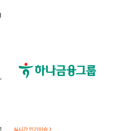
러
.
,
로