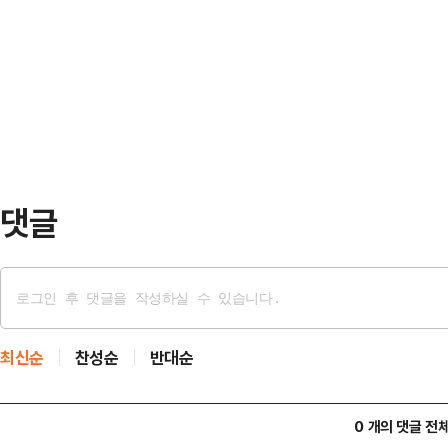
는 선거 로고송이 울려 퍼졌다. 유세
말탐지기를 꺼내들며 "정치인들이 입
들은 율동을 따라 몸을 흔들었고, 일
제가 사비를 들여 미국에서 경찰용
위기를 띄웠다.최근 각종 여론조사에
왔다"고 말했다.그러면서 정 …
어민주당 평택을 국회의원 재선거 
리에서 잇따라 유세를 이어가며 민심 
부업체 운영 의혹' …
댓글
최신순
찬성순
반대순
0 개의 댓글 전