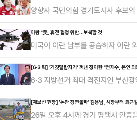
양향자 국민의힘 경기도지사 후보의 '
알게 된 여성 A씨의 사연이 소개됐다
조응천 개혁신당 후보 간 신경전이 
기며 자기 관리가 철저한 사람이었다”
너간 분위기다.조응천 후보 캠프는 
이란 "美, 휴전 협정 위반…보복할 것"
만큼 다정한 남편이었다”고 말했다.
미국이 이란 남부를 공습하자 이란 
양향자 후보의 학력·학위 허위사실 
의 중역으로 반도체 제조 장비와 정밀
을 예고했다.AP통신에 따르면 이란은
앙선관위에 이의제기서를 제출했다고 
을 했다”며 “…
지난 48시간 동안 이란 상선들을 겨
[6·3 픽] '거짓말탐지기' 꺼낸 정이한 "전재수, 본인 
태는 피선거권 박탈까지 이를 수 있
6·3 지방선거 최대 격전지인 부산
“이는 명백한 휴전 협정 위반이다. 
격 자체가 없다"며 "허위 포장으로
기'가 등장했다. 정이한 개혁신당 
발생하는 모든 결과와 책임은 미국에
반드시 뿌리 뽑아야 한다…
교 금품수수 등 의혹을 거짓말탐지
[재보선 현장] '논란 정면돌파' 김용남, 시장부터 퇴
“우리는 그 어떤 악행도 좌시하지 않
26일 오후 4시께 경기 평택시 안중
물으면서다.정이한 개혁신당 부산시장
최선을 다할 것”이라며 “미군이 휴전
릴 듯 잔뜩 흐린 하늘 아래 유세차 
열린 '부산KBS 초청 제9회 전국동
격을 하겠다”…