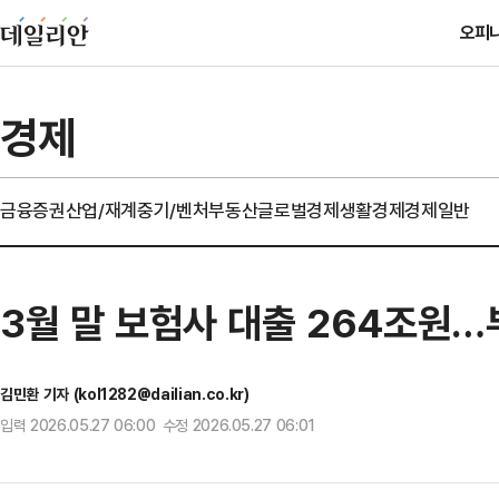
오피
경제
금융
증권
산업/재계
중기/벤처
부동산
글로벌경제
생활경제
경제일반
3월 말 보험사 대출 264조원…
김민환 기자 (kol1282@dailian.co.kr)
입력 2026.05.27 06:00 수정 2026.05.27 06:01