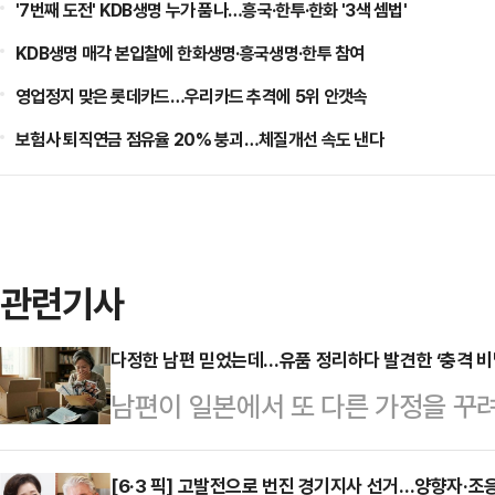
'7번째 도전' KDB생명 누가 품나…흥국·한투·한화 '3색 셈법'
KDB생명 매각 본입찰에 한화생명·흥국생명·한투 참여
영업정지 맞은 롯데카드…우리카드 추격에 5위 안갯속
보험사 퇴직연금 점유율 20% 붕괴…체질개선 속도 낸다
관련기사
다정한 남편 믿었는데…유품 정리하다 발견한 ‘충격 비
남편이 일본에서 또 다른 가정을 꾸려
상간녀를 상대로 손해배상 청구가 가
오 ‘조인섭 변호사의 상담소’에는 결
[6·3 픽] 고발전으로 번진 경기지사 선거…양향자·