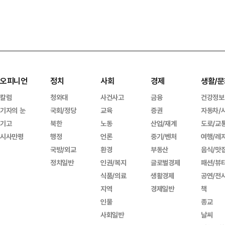
오피니언
정치
사회
경제
생활/문
칼럼
청와대
사건사고
금융
건강정보
기자의 눈
국회/정당
교육
증권
자동차/
기고
북한
노동
산업/재계
도로/교
시사만평
행정
언론
중기/벤처
여행/레
국방/외교
환경
부동산
음식/맛
정치일반
인권/복지
글로벌경제
패션/뷰
식품/의료
생활경제
공연/전
지역
경제일반
책
인물
종교
사회일반
날씨