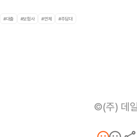
#대출
#보험사
#연체
#주담대
©(주) 데