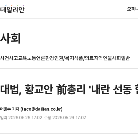
오피
사회
사건사고
교육
노동
언론
환경
인권/복지
식품/의료
지역
인물
사회일반
대법, 황교안 前총리 '내란 선동
어윤수 기자 (taco@dailian.co.kr)
입력 2026.05.26 17:02 수정 2026.05.26 17:02