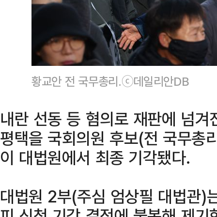
황교안 전 국무총리.ⓒ데일리안DB
내란 선동 등 혐의로 재판에 넘겨
평택을 국회의원 후보(전 국무총리
이 대법원에서 최종 기각됐다.
대법원 2부(주심 엄상필 대법관)는
피 신청 기각 결정에 불복해 제기