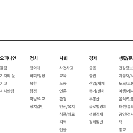
오피니언
정치
사회
경제
생활/문
칼럼
청와대
사건사고
금융
건강정보
기자의 눈
국회/정당
교육
증권
자동차/
기고
북한
노동
산업/재계
도로/교
시사만평
행정
언론
중기/벤처
여행/레
국방/외교
환경
부동산
음식/맛
정치일반
인권/복지
글로벌경제
패션/뷰
식품/의료
생활경제
공연/전
지역
경제일반
책
인물
종교