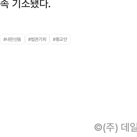
속 기소됐다.
#내란선동
#법관기피
#황교안
©(주) 데