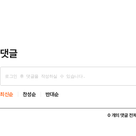
찰이 제기한 공소사실도 부인했다.이
체포 방해 등 혐의로 기소된 윤석열 
지적하는 의견서…
다.기피 신청 사건은 같은 법원 형사
기피 신청이란 형사소송법상 법관이 
또는 피고인…
댓글
최신순
찬성순
반대순
0 개의 댓글 전