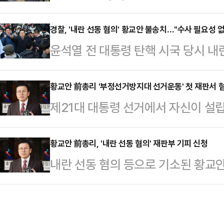
면·동별 민생공약’으로 명명된 공약은
읍, 현덕면, 오성면, 팽성읍 등 평택
경찰, '내란 선동 혐의' 황교안 불송치…"수사 필요성 
윤석열 전 대통령 탄핵 시국 당시 내
력에 맞춰 구체적으로 정리한 민생 
리에 대해 경찰이 불송치를 결정했다
는 명품 신도시 완성과 삼성과의 지역
보수사대는 지난 18일 청년진보당
황교안 前총리 '부정선거방지대 선거운동' 첫 재판서 
해소 방안이 담겼다.삼성반도체와 
제21대 대통령 선거에서 자신이 설
동 혐의로 황 전 총리를 고발한 사건
고 지역 청년 우선채용 협약을 추진하
의로 기소된 황교안 전 국무총리의 재
과 통지서에서 "피의자의 발언은 모
화구역 조성으…
총리는 위법한 수사에 기반한 기소
황교안 前총리, '내란 선동 혐의' 재판부 기피 신청
나 선거의 공정성에 의혹을 제기하는 
내란 선동 혐의 등으로 기소된 황교
법 형사합의31부(박준석 부장판사)는
현"이라며 "제출된 증거만으로 수사
법 형사합의35부(백대현 부장판사)에
의 사건 첫 공판기일을 열었다. 황 전
이는 황 전 총리의 주요 …
에 따르면 황 전 총리 측은 지난 2
요소가 있었다"며 "이는 공소기각 사
기대할 수 없다며 법관 기피 신청을 