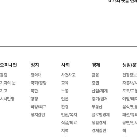
0 개의 댓글 전
오피니언
정치
사회
경제
생활/문
칼럼
청와대
사건사고
금융
건강정보
기자의 눈
국회/정당
교육
증권
자동차/
기고
북한
노동
산업/재계
도로/교
시사만평
행정
언론
중기/벤처
여행/레
국방/외교
환경
부동산
음식/맛
정치일반
인권/복지
글로벌경제
패션/뷰
식품/의료
생활경제
공연/전
지역
경제일반
책