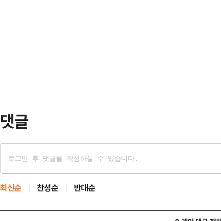
국 등에 따르면 이날 오후 2시32
시각과 운행 상황을 사전에 확인해
철거 공사 현장에서 철거 중이던 고
현장에 보내 복구 작업을 진행 중이
다.이 사고로 현재까지 60대 남성 
인하고 있다.한편…
전해졌다.사고 현장 인근 도로는 부
파로 전차선이 단전되면서 서울역~
밝혔다.서대문구…
댓글
최신순
찬성순
반대순