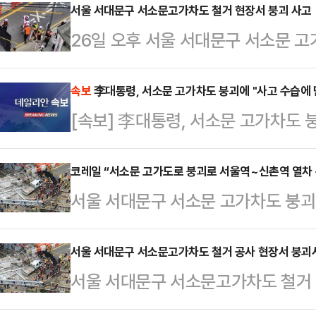
유정 청와대 수석대변인은 이날 오후
서울 서대문구 서소문고가차도 철거 현장서 붕괴 사고
26일 오후 서울 서대문구 서소문 
수석대변인은 "이 대통령이 이 사고
작업자가 이송되고 있다.
까움을 표하며, 사고 원인을 엄정히 
속보
李대통령, 서소문 고가차도 붕괴에 "사고 수습에 
철저히 마련하라고 지시했다"고 말했다
[속보] 李대통령, 서소문 고가차도 
소문 고가차도 철거현장에서 철거 중
생했다. 현재 최소 6…
코레일 “서소문 고가도로 붕괴로 서울역~신촌역 열차 
서울 서대문구 서소문 고가차도 붕괴
단됐다.26일 코레일에 따르면 이날 
로 서울역~신촌역 간 전차선 단전이 
서울 서대문구 서소문고가차도 철거 공사 현장서 붕괴사
서울 서대문구 서소문고가차도 철거 
코레일 관계자는 “사고 수습 상황에 
1명이 사망하고 4명이 부상을 입은 
차 이용 전 반드시 모바일 앱 ‘코레