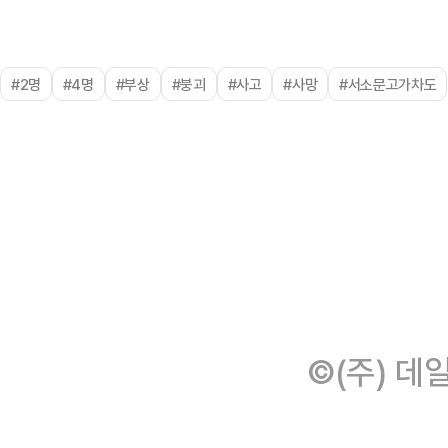
#2명
#4명
#부상
#붕괴
#사고
#사망
#서소문고가차도
©(주) 데