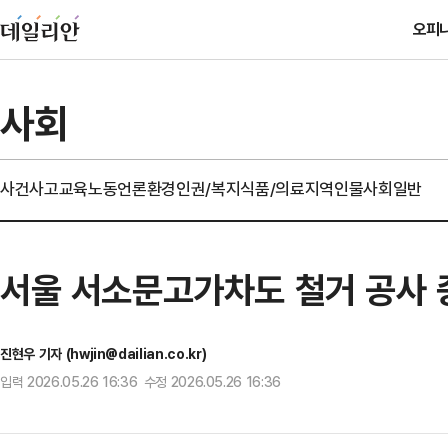
오피
사회
사건사고
교육
노동
언론
환경
인권/복지
식품/의료
지역
인물
사회일반
서울 서소문고가차도 철거 공사 중
진현우 기자 (hwjin@dailian.co.kr)
입력 2026.05.26 16:36 수정 2026.05.26 16:36