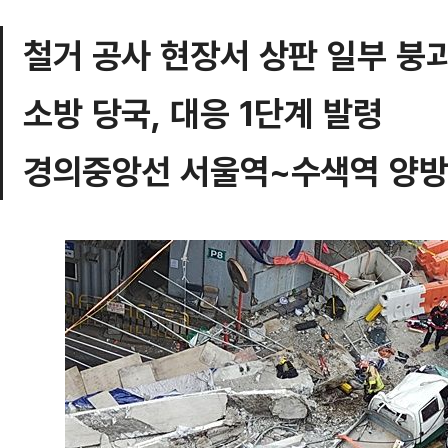
철거 공사 현장서 상판 일부 붕
소방 당국, 대응 1단계 발령
경의중앙선 서울역~수색역 양방