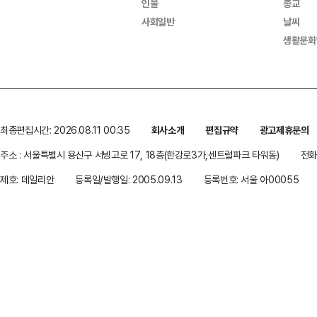
인물
종교
사회일반
날씨
생활문화
최종편집시간: 2026.08.11 00:35
회사소개
편집규약
광고제휴문의
주소 : 서울특별시 용산구 서빙고로 17, 18층(한강로3가,센트럴파크 타워동)
전화 
제호: 데일리안
등록일/발행일: 2005.09.13
등록번호: 서울 아00055