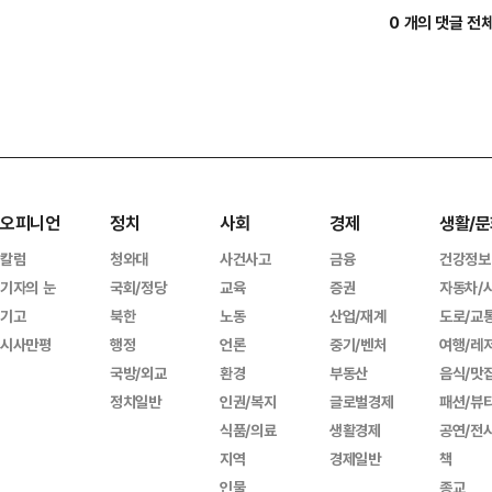
0 개의 댓글 전
오피니언
정치
사회
경제
생활/문
칼럼
청와대
사건사고
금융
건강정보
기자의 눈
국회/정당
교육
증권
자동차/
기고
북한
노동
산업/재계
도로/교
시사만평
행정
언론
중기/벤처
여행/레
국방/외교
환경
부동산
음식/맛
정치일반
인권/복지
글로벌경제
패션/뷰
식품/의료
생활경제
공연/전
지역
경제일반
책
인물
종교