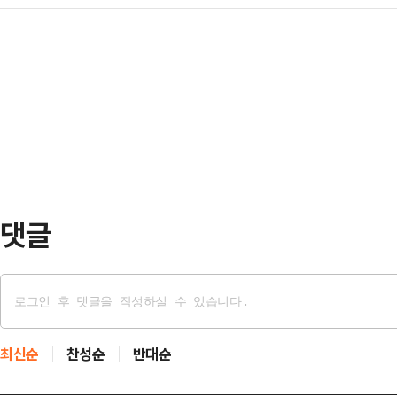
등 유동 인구가 많은 곳을 찾아 지지
우 무겁게 받아들이고 있다"며 이같이
노사관계…
기 위해 언행을 조심하는 모습이 역
가족, 박종철 열사 유가족, 광주 시민
것은 시민들이었다.오 후보는 이날 
유가 무엇이든 국민 여러분 마음에 상
중구 중앙시장 등 일정을 소화하며 시
않다"며 "…
공식 선거운동이 시작된 이후, 오 후
장 등 유동 인구가 많은 곳을 찾고 
정원오 더불어민…
댓글
최신순
찬성순
반대순