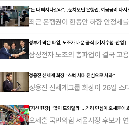
다.16일 관련업계에 따르면 영국 스
전문가인 니콜 딘은 최근 데일리메일
"돈 다 빠져나갈라"…눈치보던 은행권, 예금금리 다시
최근 은행권이 한동안 하향 안정세를
만 운동할 때 착용하는 옷과 신발이 
다.증시 강세 여파로 시중 자금이 
어 "운동용품을 만들 때 흔히 사용되
하자, 급격한 수신 이탈을 방어하기 
정부가 막은 파업, 노조가 배운 공식 [기자수첩-산업]
소재의 옷을 세탁하고 입을 때마다 
삼성전자 노조의 총파업이 결국 고용
된다.26일 금융권에 따르면 주요 시
말했다.입자가 매우 작은 미세플라스
전 멈춰 섰다. 노조는 원하던 걸 얻었
신 상품의 금리를 잇달아 상향 조정
통해 여러 장기에 …
한 불을 껐다. 겉으로 보면 모두가 
정용진 신세계 회장 “스벅 사태 진심으로 사과”
인 'KB Star 정기예금'의 금리를 
정용진 신세계그룹 회장이 26일 스타
짙게 깔린 건 왜일까.“사측은 삼성의
개월 이상~6개월 미만 단기 상품 금리
"진심으로 머리 숙여 사죄드리며 여
자 노사 타결을 두고 사측을 향해 한 
고, 6개…
회장은 이날 서울 강남구 조선팰리
[지선 현장] "많이 도와달라"…거리 민심이 오세훈에 호
로 매년 일어날 수많은 기업들의 임
오세훈 국민의힘 서울시장 후보가 연
마케팅으로 인해 많은 분께서 깊은 
흘러갈 것인지를 단적으로 보여준다.