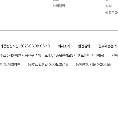
사회일반
날씨
생활문화
최종편집시간: 2026.08.08 06:43
회사소개
편집규약
광고제휴문의
주소 : 서울특별시 용산구 서빙고로 17, 18층(한강로3가,센트럴파크 타워동)
전화 
제호: 데일리안
등록일/발행일: 2005.09.13
등록번호: 서울 아00055