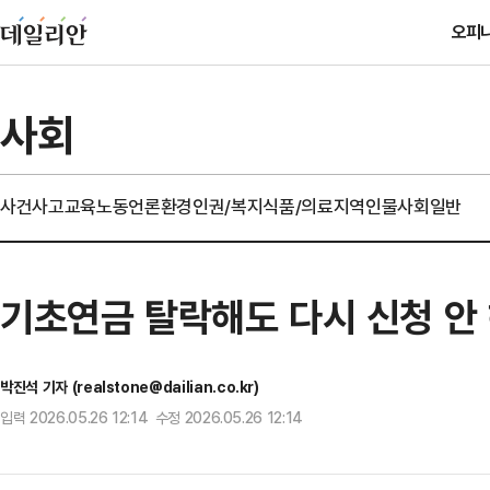
오피
사회
사건사고
교육
노동
언론
환경
인권/복지
식품/의료
지역
인물
사회일반
기초연금 탈락해도 다시 신청 안
박진석 기자 (realstone@dailian.co.kr)
입력 2026.05.26 12:14 수정 2026.05.26 12:14