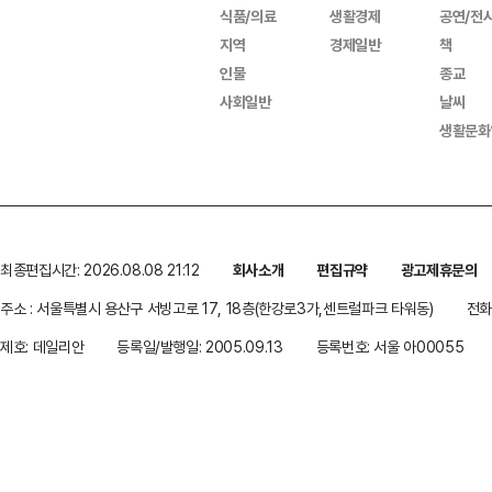
식품/의료
생활경제
공연/전
지역
경제일반
책
인물
종교
사회일반
날씨
생활문화
최종편집시간: 2026.08.08 21:12
회사소개
편집규약
광고제휴문의
주소 : 서울특별시 용산구 서빙고로 17, 18층(한강로3가,센트럴파크 타워동)
전화 
제호: 데일리안
등록일/발행일: 2005.09.13
등록번호: 서울 아00055