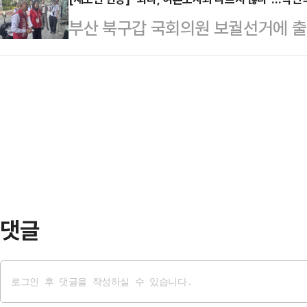
한 불을 껐다. 겉으로 보면 모두가 
공식 선거운동이 시작된 이후, 오 후
부산 북구갑 국회의원 보궐선거에 출
짙게 깔린 건 왜일까.“사측은 삼성의
장 등 유동 인구가 많은 곳을 찾고 
여론조사에서 3위를 기록한 데 대해
자 노사 타결을 두고 사측을 향해 한 
정원오 더불어민…
다. 현장에서 자신을 반기는 시민들을
로 매년 일어날 수많은 기업들의 임
냐"며 자신감을 드러내기도 했다.박 
흘러갈 것인지를 단적으로 보여준다.
파트 인근에서 주민들과 인사를 나눴
노사관계…
창인 김민전 국민의힘 의원이 동행했
을 나눠주며 "안녕하세요. 제가 박민
건너편 멀리서도 지나가는…
댓글