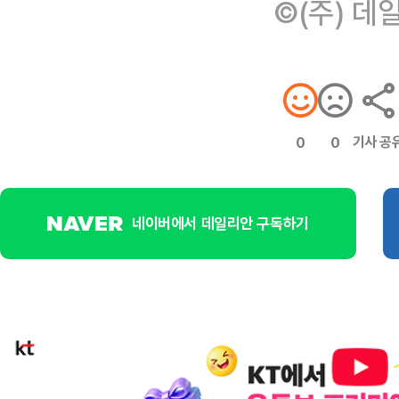
©(주) 데
기사 공
0
0
네이버에서 데일리안 구독하기