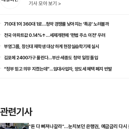
기사 모아 보기 >
710대 1이 360대 1로…청약 경쟁률 낮아지는 ‘특공’ 노려볼까
전국 아파트값 0.14%↑…세제개편에 ‘편법 주소 이전’ 우려
부영그룹, 창신대 재학생 대상 하계 현장실습학기제 실시
김포에 2400가구 풀린다…부산·세종도 청약 일정 돌입
“정부 믿고 의무 지켰는데”…임대사업자, 양도세 혜택 폐지 반발
관련기사
"돈 다 빠져나갈라"…눈치보던 은행권, 예금금리 다시