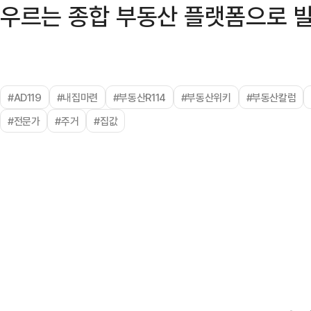
우르는 종합 부동산 플랫폼으로 
#AD119
#내집마련
#부동산R114
#부동산위키
#부동산칼럼
#전문가
#주거
#집값