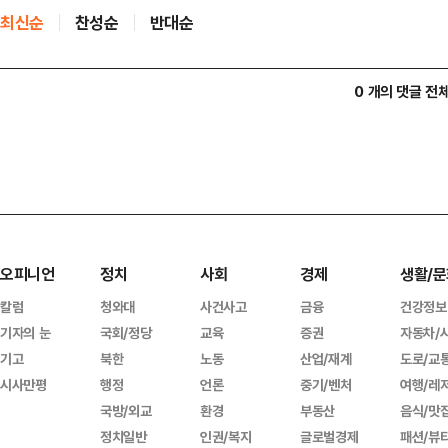
최신순
찬성순
반대순
0 개의 댓글 전
오피니언
정치
사회
경제
생활/문
칼럼
청와대
사건사고
금융
건강정보
기자의 눈
국회/정당
교육
증권
자동차/
기고
북한
노동
산업/재계
도로/교
시사만평
행정
언론
중기/벤처
여행/레
국방/외교
환경
부동산
음식/맛
정치일반
인권/복지
글로벌경제
패션/뷰