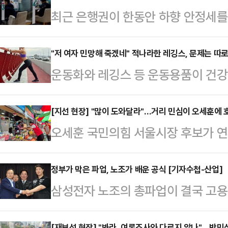
최근 은행권이 한동안 하향 안정세를
다.증시 강세 여파로 시중 자금이 
하자, 급격한 수신 이탈을 방어하기 
"저 여자 민망해 죽겠네" 적나라한 레깅스, 문제는 따
운동화와 레깅스 등 운동용품이 건강
된다.26일 금융권에 따르면 주요 시
다.16일 관련업계에 따르면 영국 스
신 상품의 금리를 잇달아 상향 조정
전문가인 니콜 딘은 최근 데일리메일
[지선 현장] "많이 도와달라"…거리 민심이 오세훈에 호
인 'KB Star 정기예금'의 금리를 
오세훈 국민의힘 서울시장 후보가 연
만 운동할 때 착용하는 옷과 신발이 
개월 이상~6개월 미만 단기 상품 금리
등 유동 인구가 많은 곳을 찾아 지지
어 "운동용품을 만들 때 흔히 사용되
고, 6개…
기 위해 언행을 조심하는 모습이 역
정부가 막은 파업, 노조가 배운 공식 [기자수첩-산업]
소재의 옷을 세탁하고 입을 때마다 
삼성전자 노조의 총파업이 결국 고용
것은 시민들이었다.오 후보는 이날 
말했다.입자가 매우 작은 미세플라스
전 멈춰 섰다. 노조는 원하던 걸 얻었
중구 중앙시장 등 일정을 소화하며 시
통해 여러 장기에 …
[재보선 현장] "봐라, 여론조사와 다르지 않나"…박민