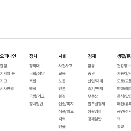
오피니언
정치
사회
경제
생활/문
칼럼
청와대
사건사고
금융
건강정보
기자의 눈
국회/정당
교육
증권
자동차/
기고
북한
노동
산업/재계
도로/교
시사만평
행정
언론
중기/벤처
여행/레
국방/외교
환경
부동산
음식/맛
정치일반
인권/복지
글로벌경제
패션/뷰
식품/의료
생활경제
공연/전
지역
경제일반
책
인물
종교