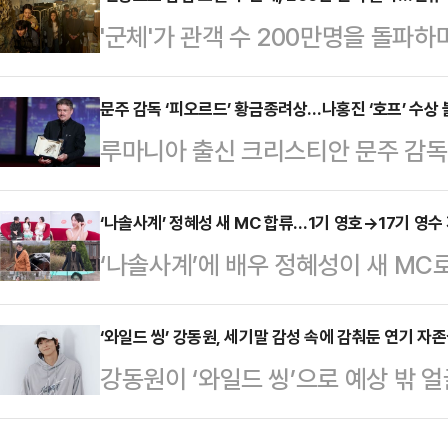
일 오후 5시 (현지시간) 미국 라스
'군체'가 관객 수 200만명을 돌파하
열린다. 한국시간으로는 이날 오전 9
일 영화진흥위원회 통합전산망에 따르면
라티파가 진행을 맡고, CBS와 파
7011명의 관객을 동원해 연휴 박스
문주 감독 ‘피오르드’ 황금종려상…나홍진 ‘호프’ 수상
은 이번 시상식에서 대상 격인 ‘올해의
루마니아 출신 크리스티안 문주 감독
201만 8644명이다.'군체'는 원인
‘베스트 남성 케이팝 아티스트’ 등 총
황금종려상을 수상했다.한국 영화로는
립된 생존자들이 진화하는 감염자들에
감독의 호프는 수상에 실패했다.크리
‘나솔사계’ 정혜성 새 MC 합류…1기 영호→17기 영수
호 감독이 연출했으며 배우 전지현, 
‘나솔사계’에 배우 정혜성이 새 MC로 
랑스 칸에서 열린 폐막식에서 “극단
위는 '마이클'이다. 같은 기간 10만 
르면 오는 28일 방송되는 ‘나는 SOL
는 영화”라고 수상 소감을 밝혔다.
계’)에서는 전북 부안에 마련된 새로
‘와일드 씽’ 강동원, 세기말 감성 속에 감춰둔 연기 자존
양육 문제로 지역 사회와 충돌하는
강동원이 ‘와일드 씽’으로 예상 밖 
앞두고 공개된 예고편에는 정혜성의 
감독 안드레이 즈비아긴체프의 미노타
지만 사건에 휘말려 해체된 혼성 댄
들의 입소 장면이 담겼다. 데프콘은 
그라의 하비에르 암브로시·하…