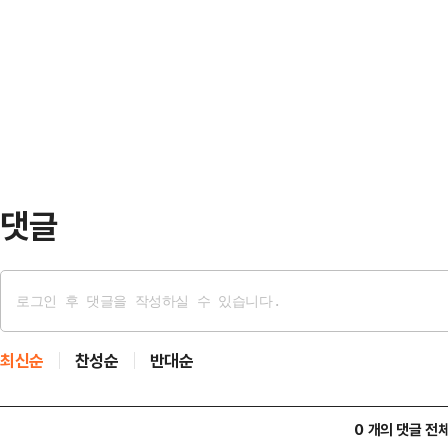
칼머리, 스모키 메이크업, 세기말 감
다”라며 정혜성을 반겼다.첫 번째 입
강동원에게 기대됐던 이미지와는 결이
트를 입고 등장한 1기 영호의 모습
로 받아들이지 않았다. 다만 “내가 
어…
다고 했다.“시나리오가 신선했어요. 
렸을 때 할 수 있는 역할은 아니니까 
신한다고…
댓글
최신순
찬성순
반대순
0 개의 댓글 전