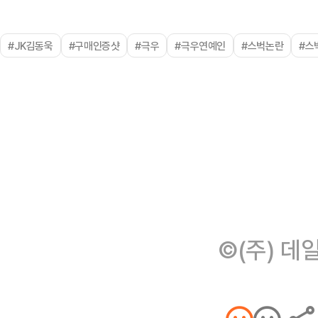
#JK김동욱
#구매인증샷
#극우
#극우연예인
#스벅논란
#스
©(주) 데