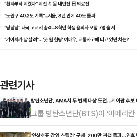
"환자부터 지켰다" 지진 속 몸 내던진 日 의료진
"노원구 40.2도 기록"...서울, 8년 만에 40도 돌파
"탕탕탕" 태국 고교서 총격...8학년 학생 용의자 포함 7명 숨져
"기아차가 날 살려"…'굿 윌 헌팅' 여배우, 교통사고때 타고 있던 차는?
관련기사
방탄소년단, AMA서 두 번째 대상 도전…케이팝 후보 
그룹 방탄소년단(BTS)이 ‘아메리칸 
수상에 도전한다.26일 가요계에 따르면
'연상호표 감염 스릴러' 군체, 200만 관객 돌파…연