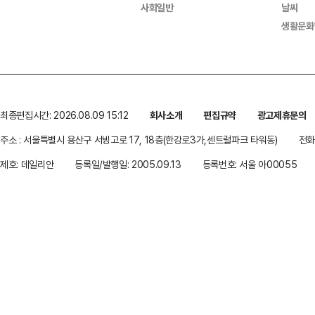
사회일반
날씨
생활문화
최종편집시간: 2026.08.09 15:12
회사소개
편집규약
광고제휴문의
주소 : 서울특별시 용산구 서빙고로 17, 18층(한강로3가,센트럴파크 타워동)
전화 
제호: 데일리안
등록일/발행일: 2005.09.13
등록번호: 서울 아00055