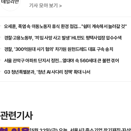
기사 모아 보기 >
오세훈, 폭염 속 이동노동자 휴식 환경 점검…"쉼터 계속해서 늘려갈 것"
경찰·고용노동부, '끼임 사망 사고 발생' HL만도 평택사업장 압수수색
경찰, '300억원대 사기 혐의' 차가원 원헌드레드 대표 구속 송치
서울 관악구 아파트 단지서 정전…열대야 속 560세대 큰 불편 겪어
G3 청년특별분과, '청년 AI 사다리 정책' 확대 나서
관련기사
[5월 22일(금) 오늘, 서울시] 중소기업 장기재직·