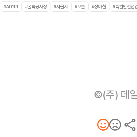
#AD119
#굴착공사장
#서울시
#오늘
#장마철
#특별안전점
©(주) 데