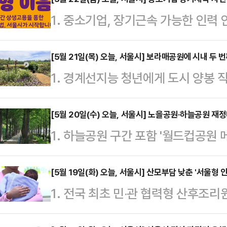
1. 중소기업, 장기근속 가능한 인력
대기업 간 임금격차를 해소하기 위한 
해도 시행한다고 22일 밝혔다.이 
[5월 21일(목) 오늘, 서울시] 보라매공원에 시내 두 
1. 경계선지능 청년에게 도시 양봉
목돈마련 및 자산형성과 장기 재직을
니어링과 협업해 지난 20일 '세계 
해 숙련기술 이전과 기업 경쟁력 강
서 '플랜비 2호 정원' 개장식을 개
[5월 20일(수) 오늘, 서울시] 노을공원·하늘공원 
일자리 공제사업으로 지난해 8월 
1. 하늘공원 구간 포함 '월드컵공
2월 서울시와 현대엔지니어링이 체결
업진흥공단이 함께 추진하고 있다.'
원 명소화 사업을 통해 노을공원과 하
따라 추진된 것이다. 플랜비 사업이
울시민 청년과 중장년을 신규…
함께 즐길 수 있는 서북권 대표 명
[5월 19일(화) 오늘, 서울시] 산모부담 낮춘 '서울형
사업이다.현대엔지니어링은 지난해 
1. 전국 최초 민‧관 협력형 산후조
다.이번 사업은 하늘공원과 노을공원
에서 약 210㎡ 규모의 꿀벌정원과 양
원에 달하는 산후조리 비용 부담을 덜
쿼이어길 신규조성 등 산책로 확충을 
을 생산하기도 했…