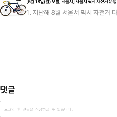
원' 4개소 선정을 완료하고 다음 달
[5월 18일(월) 오늘, 서울시] 서울서 픽시 자전거 
경관숲 조성을 추진해 시민들이 공원
1. 지난해 8월 서울서 픽시 자전거
혔다.서울형 안심 산후조리원은 서울
있는 녹색·여가 공간으로 완성하는 
정을 통해 제동(브레이크) 장치가 없
원의 표준화된 서비스를 합리적인 비
는 폐쇄돼 있던 노…
는 지난 13일 제6회 조례·규칙심의회
산후조리원 모델이다.선정된 곳은 
규칙 공포안을 심의·의결했다고 18일
'팰리스산후조리원' ▲강서구 '르베
(제정 1건·개정 20건)이며 규칙은 1
산후조리원' 이다.지…
다. 21건의 조례는 이날 공포되고 
는 픽시 자전거 이용안전 증진에 관한
댓글