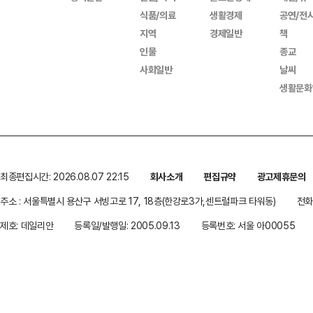
식품/의료
생활경제
공연/전
지역
경제일반
책
인물
종교
사회일반
날씨
생활문화
최종편집시간: 2026.08.07 22:15
회사소개
편집규약
광고제휴문의
주소 : 서울특별시 용산구 서빙고로 17, 18층(한강로3가,센트럴파크 타워동)
전화 
제호: 데일리안
등록일/발행일: 2005.09.13
등록번호: 서울 아00055