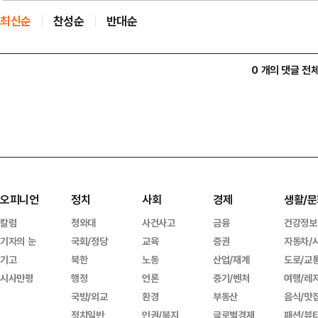
최신순
찬성순
반대순
0 개의 댓글 전
오피니언
정치
사회
경제
생활/문
칼럼
청와대
사건사고
금융
건강정보
기자의 눈
국회/정당
교육
증권
자동차/
기고
북한
노동
산업/재계
도로/교
시사만평
행정
언론
중기/벤처
여행/레
국방/외교
환경
부동산
음식/맛
정치일반
인권/복지
글로벌경제
패션/뷰