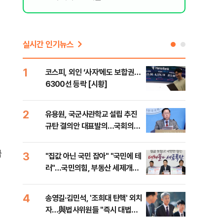
실시간 인기뉴스
1
6
코스피, 외인 ‘사자’에도 보합권…
靑,
6300선 등락 [시황]
점식
고'"
2
7
유용원, 국군사관학교 설립 추진
與김
규탄 결의안 대표발의…국회의원
발언
36명 동참
급
3
8
"집값 아닌 국민 잡아" "국민에 테
"오
러"…국민의힘, 부동산 세제개편
과정
안 맹폭
세제
4
9
송영길·김민석, '조희대 탄핵' 외치
"'
자…與법사위원들 "즉시 대법관
공급