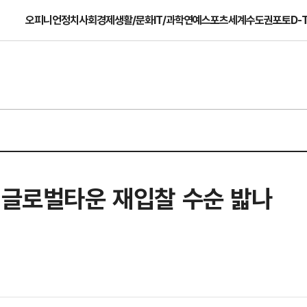
오피니언
정치
사회
경제
생활/문화
IT/과학
연예
스포츠
세계
수도권
포토
D-
 글로벌타운 재입찰 수순 밟나