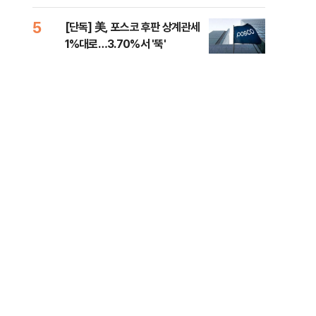
제청하라"
적 
5
10
[단독] 美, 포스코 후판 상계관세
네이
1%대로…3.70%서 '뚝'
외연
출(