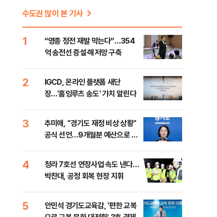
수도권 많이 본 기사
1
“영종 정전 재발 막는다”…354
억 송전선 증설·해저망 구축
2
IGCD, 온라인 플랫폼 새단
장…'홈잉루츠 송도' 가치 알린다
3
추미애, "경기도 재정 비상 상황"
공식 선언…9개월분 예산으로 민
생사업 중단
4
청라 7호선 연장사업 속도 낸다…
박찬대, 공정 회복 현장 지휘
5
안민석 경기도교육감, '편한 교복