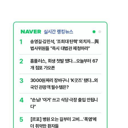
실시간 랭킹뉴스
1
6
송영길·김민석, '조희대 탄핵' 외치자…與
[단독] 
법사위원들 "즉시 대법관 제청하라"
로…3.70
2
7
홈플러스, 회생 첫발 뗐다…오늘부터 67
"집값 아
개 점포 가오픈
민의힘, 
3
8
3000원짜리 장바구니 'K굿즈' 됐다...외
영업정지
국인 관광객 필수템은?
에 5위 
4
9
"손님! '이거' 쓰고 식당·극장 출입 안됩니
"오세훈이
다"
반영"…
5
10
[르포] 병원 오는 길부터 고비…'폭염'에
[코인뉴스
더 취약한 환자들
다…큰 변