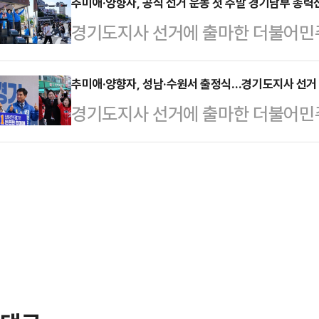
의왕 청계사를 찾은 추 후보는 법구경
추미애·양향자, 공식 선거 운동 첫 주말 경기남부 총력
후보는 차담 직후 기자들과 만나 "
경기도지사 선거에 출마한 더불어민
제불교'를 언급하며 "모든 악을 짓지
를 드렸다"며 "오늘은 부처님오신날
보가 23일 경기남부권을 돌며 공식 
부처님의 가르침"이라며 자비와 실천
다. 봉녕사는 제가 어릴 때…
후보는 이날 오전 고 노무현 전 대통령
추미애·양향자, 성남·수원서 출정식…경기도지사 선거
처님의 가르침은 멀리 있지 않다고 
경기도지사 선거에 출마한 더불어민
산·수원을, 양 후보는 화성·수원·군
것인가, 그 깊은 고민이 곧 자비였고
보가 21일 각각 성남과 수원에서 출
다. 수원 KT위즈파크 일대에서는 두
을 이롭게 하려…
를 제시하며 지지를 호소했다.추미애 
며 팽팽히 맞섰다.추미애 후보는 이날
서 열린 출정식에서 "31개 시·군 
남부권 현장으로 향했다. 안성 유세
부로 대전환하겠다"고 밝혔다. 추 후
협하는 세력을 엄…
으로 전국적 모범 도시가 된 곳"이라
했다. 특히 김병욱 성남 시장 후보를
을 갖춘 인물"…