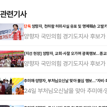
관련기사
단독
양향자, 천하람 허위사실 유포 및 명예훼손 고발
양향자 국민의힘 경기도지사 후보가 
기한 천하람 개혁신당 원내대표를 고
기 포천시 유세현장에서 데일리안과 
[지선 현장] 양향자, 교회·사찰 오가며 광폭행보…종
양향자 국민의힘 경기도지사 후보가
대표를 고발하기로 했다"고 밝혔다.
방문, 종교계 표심 공략에 나섰다.
포 및 명예훼손 혐의다. 양 후보를 
수원중앙침례교회 예배에 참석한 후 
추미애·양향자, 부처님오신날 맞아 불심 행보…"자비·
은 것이다.앞서 천 원내대표는 이날
24일 부처님오신날을 맞아 추미애·
다니며 관계자로부터 사찰 건물에 대한
가 6·3 지방선거 공보물에 허위 학
불심을 다지며 자비와 화합의 메시지
사를 나누기도 했다. 점심 공양을 
하지 않으면 즉각 고발…