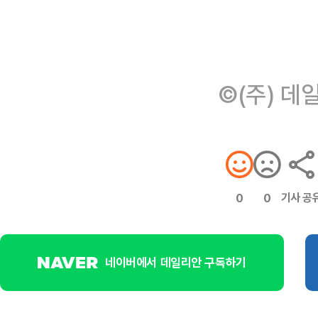
©(주) 데
기사 공
0
0
네이버에서 데일리안 구독하기