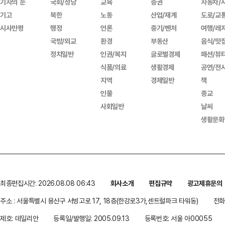
기자의 눈
국회/정당
교육
증권
자동차/
기고
북한
노동
산업/재계
도로/교
시사만평
행정
언론
중기/벤처
여행/레
국방/외교
환경
부동산
음식/맛
정치일반
인권/복지
글로벌경제
패션/뷰
식품/의료
생활경제
공연/전
지역
경제일반
책
인물
종교
사회일반
날씨
생활문화
최종편집시간: 2026.08.08 06:43
회사소개
편집규약
광고제휴문의
주소 : 서울특별시 용산구 서빙고로 17, 18층(한강로3가,센트럴파크 타워동)
전화 
제호: 데일리안
등록일/발행일: 2005.09.13
등록번호: 서울 아00055