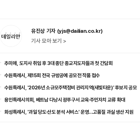
유진상 기자 (yjs@dailian.co.kr)
기사 모아 보기 >
추미애, 도지사 취임 후 3대 종단 종교지도자들과 첫 간담회
수원특례시, 제15회 전국 규방공예 공모전 작품 접수
수원특례시, '2026년 소규모주택정비 관리지역(새빛타운)' 후보지 공모
용인특례시의회, 베트남 다낭시 광푸구서 교육·주민자치 교류 확대
화성특례시, '과일 당도·산도 분석 서비스' 운영…고품질 과실 생산 지원