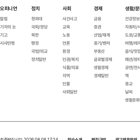
오피니언
정치
사회
경제
생활/문
칼럼
청와대
사건사고
금융
건강정보
기자의 눈
국회/정당
교육
증권
자동차/
기고
북한
노동
산업/재계
도로/교
시사만평
행정
언론
중기/벤처
여행/레
국방/외교
환경
부동산
음식/맛
정치일반
인권/복지
글로벌경제
패션/뷰
식품/의료
생활경제
공연/전
지역
경제일반
책
인물
종교
사회일반
날씨
생활문화
최종편집시간: 2026.08.08 17:24
회사소개
편집규약
광고제휴문의