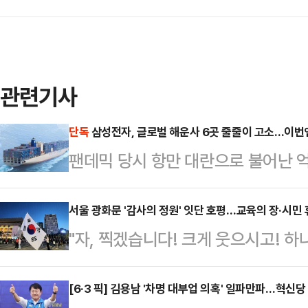
관련기사
단독
삼성전자, 글로벌 해운사 6곳 줄줄이 고소…이번
팬데믹 당시 항만 대란으로 불어난 
법인과 글로벌 해운사 간 법정 공방이
한 비용 청구에 맞서 글로벌 선사들을
서울 광화문 '감사의 정원' 잇단 호평…교육의 장·시민 
"자, 찍겠습니다! 크게 웃으시고! 하나,
서는 수백만 달러 규모의 배상 명령
쪽으로 완전히 넘어간 서울 광화문광장
르면 삼성전자 미국법인(Samsung Ele
여 대형 태극기를 배경으로 감사의 
[6·3 픽] 김용남 '차명 대부업 의혹' 일파만파…혁신당
대만계 해운사 완하이 라인(Wan Ha