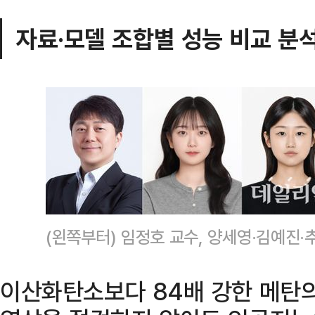
자료·모델 조합별 성능 비교 분
(왼쪽부터) 임정호 교수, 양세영·김예진·
이산화탄소보다 84배 강한 메탄의