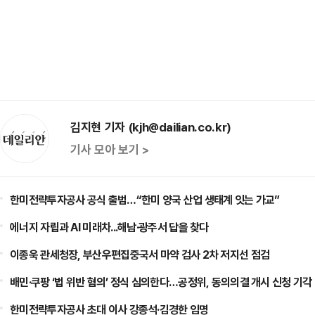
김지현 기자 (kjh@dailian.co.kr)
기사 모아 보기 >
한미전략투자공사 공식 출범…“한미 양국 산업 생태계 잇는 가교”
에너지 자립과 AI 미래차...해남·광주서 답을 찾다
이종욱 관세청장, 부산우편집중국서 마약 검사 2차 저지선 점검
배민·쿠팡 ‘법 위반 혐의’ 정식 심의한다…공정위, 동의의결 개시 신청 기각
한미전략투자공사 초대 이사 강종석·김경한 임명