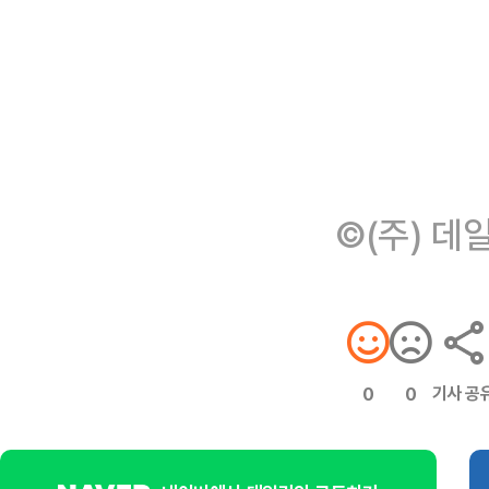
©(주) 데
기사 공
0
0