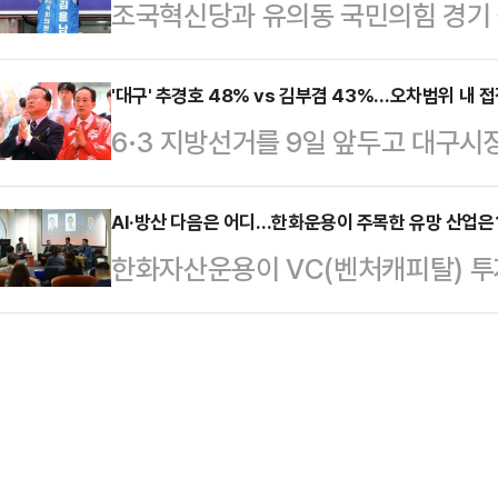
조국혁신당과 유의동 국민의힘 경기
을 촬영·제공해주고 있었다.가로 5.4
회(FMC)에 고소장을 접수했다. 사건
주당 후보의 '차명 대부업체 운영' 
가로 4.5m·세로 3m 크기의 '1호
신당은 "국민의힘 조차도 손사래를 
'대구' 추경호 48% vs 김부겸 43%…오차범위 내 접
로 시민들은 봄날의 추억과 함께 6·
6·3 지방선거를 9일 앞두고 대구
가면서 '국민의힘 제로'를 외치는 것
다.이번 이벤트를 기획한 장용주씨는
추경호 국민의힘 후보가 오차범위 내
후보의 해명과 후보직 사퇴를 촉구
이 리얼미터에 의뢰해 지난 22~23일 무선 100
AI·방산 다음은 어디…한화운용이 주목한 유망 산업은
상임선대위원장은 25일 경기 평택시
한화자산운용이 VC(벤처캐피탈) 투
구시장 후보 지지도 조사 결과, 김 후보
선거사무소에서 열린 중앙선대위 회
확대 의지를 드러냈다.인공지능(AI)
두 후보 간 격차는 5%p로 오차범위(
진영의 맏형답게 김용남 후보에게…
국내 스타트업과 실리콘밸리 네트워
당 후보는 2.5%였다. '없음'은 3.4
하겠다는 구상이다.25일 한화자산운용
는 민주당 지지층의 70.1%는 김 후보
림플러스 강남에서 국내외 투자자와 
텍트 볼륨 1(Hanwha VC Conne