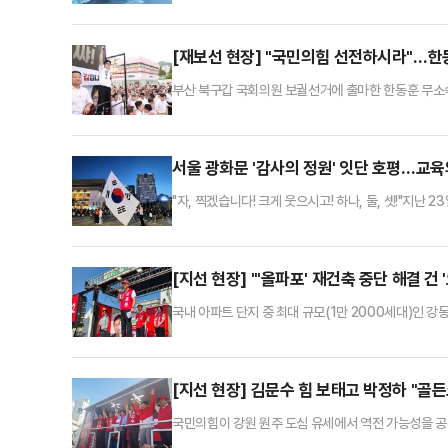
관보 문서에 따르면 삼성전자 미국법인(Samsung Elect
로 미국 연방해사위원회(FMC)에 고소장을 접수했다. 
[재보선 현장] "국민의힘 선전하시라"…한동
부산 북구갑 국회의원 보궐선거에 출마한 한동훈 무소속
의원 후보들을 향한 응원의 메시지를 내며 보수 결집에
"헌법과 사실과 상식에 기반한 보수 재건을 바라고, 보
참하고 공감하는 국민의힘 후보들 화이팅"이라며 "더
서울 광화문 '감사의 정원' 잇단 호평…교육
"자, 찍겠습니다! 크게 웃으시고! 하나, 둘, 셋!"지난
명이 모여 대형 태극기를 배경으로 감사의 정원을 찾은 
'특호' 태극기와 가로 4.5m·세로 3m 크기의 '1호'
한 22개국의 희생을 기렸다.이번 이벤트를 기획한 장
[지선 현장] "'올파포' 재건축 중단 해결 건
국내 아파트 단지 중 최대 규모(1만 2000세대)인 
더불어민주당이 앞선 곳이지만, 이 단지가 위치한 둔
비슷한 결과가 나올지 주목된다.오 후보는 24일 오후
예정이었지만, 일정을 앞두고 둔촌동 전통시장을 찾는 
[지선 현장] 김문수 힘 보태고 박정하 "골
국민의힘이 강원 원주 도심 유세에서 역전 가능성을 
는 "원주 분위기가 이틀 동안 또 달라졌다"고 했고, 