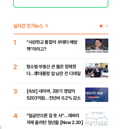
실시간 인기뉴스
1
6
“사관학교 통합이 쿠데타 예방
"삼
책”이라고?
中창
2
7
형소법·부동산 큰 틀은 정해졌
美 
다…李대통령 앞 남은 건 디테일
은 
3
8
[속보] 네이버, 2분기 영업익
"오
5203억원…전년비 0.2% 감소
과정
세제
4
9
“월급만으론 집 못 사”…레버리
미일
지에 올라탄 청년들 [Now 2.30]
로 
지