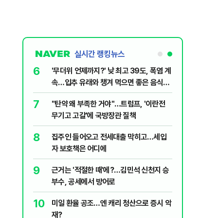
실시간 랭킹뉴스
6
입법과정에
'무더위 언제까지?' 낮 최고 39도, 폭염 계
개편 해법은
속…입추 유래와 챙겨 먹으면 좋은 음식
[오늘 날씨]
7
5203억
"탄약 왜 부족한 거야"…트럼프, '이란전
무기고 고갈'에 국방장관 질책
8
구협회 외국
집주인 들어오고 전세대출 막히고…세입
령 20대 지
자 보호책은 어디에
 올인은 금
9
리지에 올라
근거는 '적절한 때'에?…김민석 신천지 승
가 논란 재
부수, 공세에서 방어로
 99%" 등
10
, '출생시
미일 환율 공조…엔 캐리 청산으로 증시 악
재?