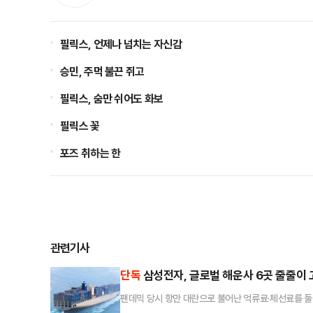
필릭스, 언제나 넘치는 자신감
승민, 주먹 불끈 쥐고
필릭스, 숨만 쉬어도 화보
필릭스 꽃
포즈 취하는 한
관련기사
단독
삼성전자, 글로벌 해운사 6곳 줄줄이
팬데믹 당시 항만 대란으로 불어난 억류료·체선료를 둘
은 과도한 비용 청구에 맞서 글로벌 선사들을 잇따라 