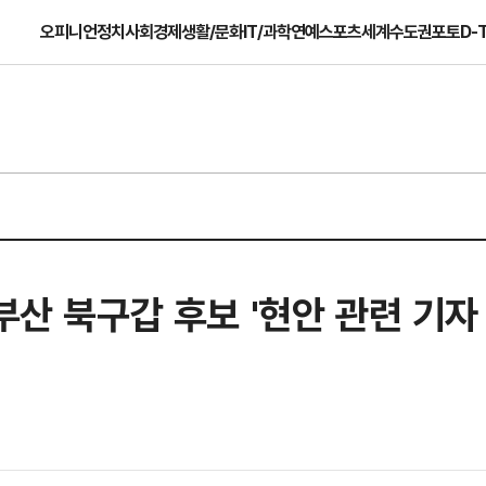
오피니언
정치
사회
경제
생활/문화
IT/과학
연예
스포츠
세계
수도권
포토
D-
부산 북구갑 후보 '현안 관련 기자