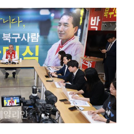
1
"오세훈이 주택 공급 않아" "
반영"…민주당의 부동산 세제
2
[속보] 네이버, 2분기 영업익 
원…전년비 0.2% 감소
3
[데일리안 오늘뉴스 종합] 축
인 심판에 성접대 의혹, 李대통
지율 하락 의식했나, 삼전닉스
4
“월급만으론 집 못 사”…레버
물, SK하이닉스 프리마켓 시초
탄 청년들 [Now 2.30]
점화, 김민석 "과반 승리 가능성
5
美 원정출산 전면 차단…트럼프
민권 금지' 행정명령 서명