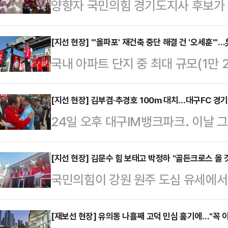
양향자 국민의힘 경기도지사 후보가
방문, 종교계 표심 공략에 나섰다.
수원중앙침례교회 예배에 참석한 후 
[지선 현장] "'올파포' 재건축 중단 해결 건 '오세훈'"
국내 아파트 단지 중 최대 규모(1만
다니며 관계자로부터 사찰 건물에 대한
표심이 어디로 향할지 관심이 쏠리고
사를 나누기도 했다. 점심 공양을 
주당이 앞선 곳이지만, 이 단지가 
[지선 현장] 김부겸·추경호 100m 대치…대구FC 경기장
후보는 차담 직후 기자들과 만나 "
24일 오후 대구IM뱅크파크. 이날 그
부동산 민심이 핵심 변수로 꼽히는 
를 드렸다"며 "오늘은 부처님오신날
쳐졌다. 한쪽엔 빨간 점퍼, 100m 
지 주목된다.오 후보는 24일 오후
다. 봉녕사는 제가 어릴 때…
대구시장 후보인 추경호 국민의힘 
[지선 현장] 김문수 힘 보태고 박정하 "골든크로스 올
다. 당초 올림픽파크포레온 내 지하
국민의힘이 강원 원주 도심 유세에서
FC 홈경기가 열리는 경기장 앞에서
두고 둔촌동 전통시장을 찾는 것으로
거전 기세를 끌어올렸다.김진태 국
늘색 유니폼을 입은 팬들이 경기장으
선거운동이라는 오해를…
분위기가 이틀 동안 또 달라졌다"고 
[재보선 현장] 유의동 나흘째 고덕 민심 훑기에…"꼭 
대구지만, 축구장으로 향하는 발걸음의