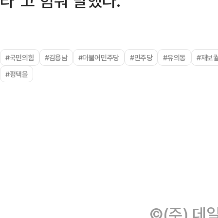
라"고 힘줘 말했다.
#국민의힘
#김용남
#더불어민주당
#민주당
#유의동
#재보
#평택을
©(주) 데