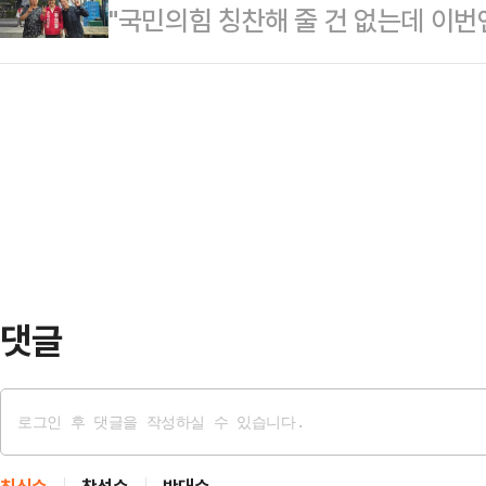
"국민의힘 칭찬해 줄 건 없는데 이번엔
을 지나면 골든크로스가 올 것"이라고
이 길목을 놓칠 리 없었다. 양 캠프 
경기 평택시 고덕동 함박산 중앙공원
라자 인근에서 열린 도심 유세에는 
처에 …
한 공원에는 러닝을 즐기는 시민들과 
명예선대위원장인 김문수 전 고용노동
에 앉아 담소를 나누는 주민들로 북
원, 원강수 국민의힘 원주시장 후보
재선거 후보는 이들 사이를 누비며 
주변에 모습을 드러내…
의동 후보는 공식 선거운동 첫날부터
다. 안중과 팽성, 서부권 읍·면을 
민들과 접점을 …
댓글