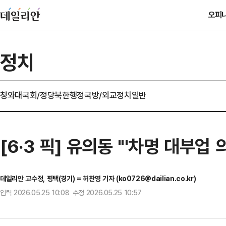
오피
정치
청와대
국회/정당
북한
행정
국방/외교
정치일반
[6·3 픽] 유의동 "'차명 대부업
데일리안 고수정, 평택(경기) = 허찬영 기자 (ko0726@dailian.co.kr)
입력 2026.05.25 10:08 수정 2026.05.25 10:57