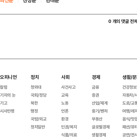
최신순
찬성순
반대순
0 개의 댓글 전
오피니언
정치
사회
경제
생활/문
칼럼
청와대
사건사고
금융
건강정보
기자의 눈
국회/정당
교육
증권
자동차/
기고
북한
노동
산업/재계
도로/교
시사만평
행정
언론
중기/벤처
여행/레
국방/외교
환경
부동산
음식/맛
정치일반
인권/복지
글로벌경제
패션/뷰
식품/의료
생활경제
공연/전