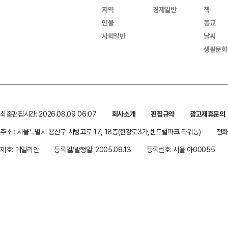
지역
경제일반
책
인물
종교
사회일반
날씨
생활문화
최종편집시간: 2026.08.09 06:07
회사소개
편집규약
광고제휴문의
주소 : 서울특별시 용산구 서빙고로 17, 18층(한강로3가,센트럴파크 타워동)
전화 
제호: 데일리안
등록일/발행일: 2005.09.13
등록번호: 서울 아00055