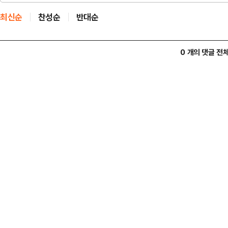
최신순
찬성순
반대순
0 개의 댓글 전