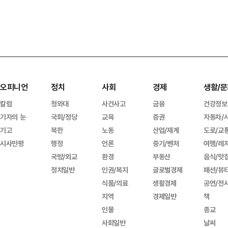
오피니언
정치
사회
경제
생활/문
칼럼
청와대
사건사고
금융
건강정보
기자의 눈
국회/정당
교육
증권
자동차/
기고
북한
노동
산업/재계
도로/교
시사만평
행정
언론
중기/벤처
여행/레
국방/외교
환경
부동산
음식/맛
정치일반
인권/복지
글로벌경제
패션/뷰
식품/의료
생활경제
공연/전
지역
경제일반
책
인물
종교
사회일반
날씨