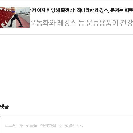
가 감지되고 있다. 당초 열세에 몰
는 그런 선거이기도 하지만 더 크게 
년…
승세가 눈에 띄고 있기 때문이다. 거
"저 여자 민망해 죽겠네" 적나라한 레깅스, 문제는 따
정하는 선거이기도 하다"면서 이같이
운동화와 레깅스 등 운동용품이 건강
만, 실제 오 후보를 향한 지지세는
서 저 한동훈이 유일하다"며 "그리
다.16일 관련업계에 따르면 영국 스
오 후보는 선거운동 시작 이후 첫 주
의 균형추를 맞추고 20년…
전문가인 니콜 딘은 최근 데일리메일
소화할 정도로 시민과의 스킨십에 집
만 운동할 때 착용하는 옷과 신발이 
심을 확보하기 어렵다고 판단하는 것으
어 "운동용품을 만들 때 흔히 사용되
소화하는 상황 …
소재의 옷을 세탁하고 입을 때마다 
말했다.입자가 매우 작은 미세플라스
통해 여러 장기에 …
댓글