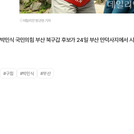
ⓒ데일리안 방규현 기자
박민식 국민의힘 부산 북구갑 후보가 24일 부산 만덕사지에서 
#구힘
#박민식
#부산