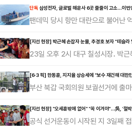
단독
삼성전자, 글로벌 해운사 6곳 줄줄이 고소…이번
팬데믹 당시 항만 대란으로 불어난 
법인과 글로벌 해운사 간 법정 공방이
한 비용 청구에 맞서 글로벌 선사들을
[지선 현장] 박근혜 손잡자 눈물, 추경호 보자 "테슬라 
23일 오후 2시 대구 칠성시장. 박
서는 수백만 달러 규모의 배상 명령
장 후보와 함께 시장 골목에 모습을
르면 삼성전자 미국법인(Samsung Ele
다. "공주님" "사랑합니다"라는 외침
[6·3 픽] 한동훈, 지지율 상승세에 "보수 재건해 대한
대만계 해운사 완하이 라인(Wan Ha
부산 북갑 국회의원 보궐선거에 출마
대통령의 손을 잡고 울먹였다.같은 날
회(FMC)에 고소장을 접수했다. 사건
를 보이고 있는 것에 대해 "보수를
랐다. 추 후보가 골목에 들어서자 
큰 민심의 흐름이 있다고 생각한다"고
[지선 현장] "오세훈밖에 없어" "꼭 이겨야"…吳, '절
다. "추경호 잘생겼다", "악수 한 
공식 선거운동이 시작된 지 3일째 
산 사상구 운수사에서 기자들과 만나
"테슬라, SK 우리 일자리 잘 부탁드