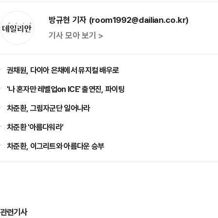
방규현 기자 (room1992@dailian.co.kr)
기사 모아 보기 >
권채원, 다이아 은채에서 뮤지컬 배우로
'나 혼자만 레벨업on ICE' 출연진, 파이팅
차준환, 그림자군단 일어나라
차준환 '아름다워라'
차준환, 이그리트와 아름다운 승부
관련기사