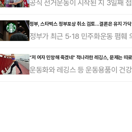
공식 선거운동이 시작된 지 3일째 
대통령의 손을 잡고 울먹였다.같은 날
회(FMC)에 고소장을 접수했다. 사건
가 감지되고 있다. 당초 열세에 몰
랐다. 추 후보가 골목에 들어서자 
승세가 눈에 띄고 있기 때문이다. 거
정부, 스타벅스 정부포상 취소 검토…결론은 유지 가닥
다. "추경호 잘생겼다", "악수 한 
정부가 최근 5·18 민주화운동 폄훼
만, 실제 오 후보를 향한 지지세는
"테슬라, SK 우리 일자리 잘 부탁드
한 정부 표창 취소 여부를 내부 검토
오 후보는 선거운동 시작 이후 첫 주
년…
소 요건에는 해당하지 않는다고 판단
"저 여자 민망해 죽겠네" 적나라한 레깅스, 문제는 따
소화할 정도로 시민과의 스킨십에 집
운동화와 레깅스 등 운동용품이 건강
연합뉴스에 따르면 중소벤처기업부는
심을 확보하기 어렵다고 판단하는 것으
다.16일 관련업계에 따르면 영국 스
취소 가능성을 논의했다.앞서 스타벅스
소화하는 상황 …
전문가인 니콜 딘은 최근 데일리메일
일 당일 텀블러 프로모션 과정에서 ‘탱크
만 운동할 때 착용하는 옷과 신발이 
해 논란이 일었다.스타벅스는 지난해 
어 "운동용품을 만들 때 흔히 사용되
수해 및 …
소재의 옷을 세탁하고 입을 때마다 