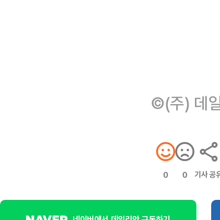
©(주) 데
기사 공
0
0
네이버에서 데일리안 구독하기