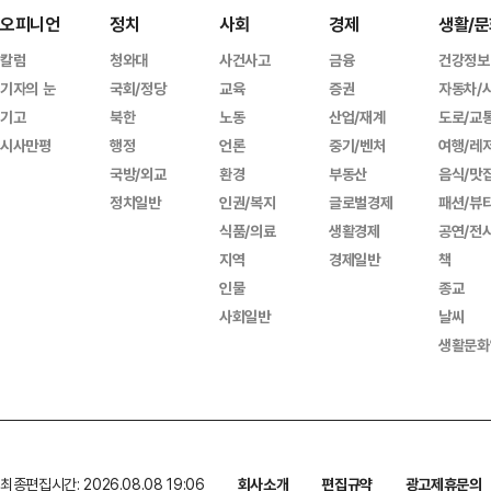
오피니언
정치
사회
경제
생활/문
칼럼
청와대
사건사고
금융
건강정보
기자의 눈
국회/정당
교육
증권
자동차/
기고
북한
노동
산업/재계
도로/교
시사만평
행정
언론
중기/벤처
여행/레
국방/외교
환경
부동산
음식/맛
정치일반
인권/복지
글로벌경제
패션/뷰
식품/의료
생활경제
공연/전
지역
경제일반
책
인물
종교
사회일반
날씨
생활문화
최종편집시간: 2026.08.08 19:06
회사소개
편집규약
광고제휴문의