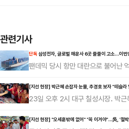
관련기사
단독
삼성전자, 글로벌 해운사 6곳 줄줄이 고소…이번
팬데믹 당시 항만 대란으로 불어난 
법인과 글로벌 해운사 간 법정 공방이
한 비용 청구에 맞서 글로벌 선사들을
[지선 현장] 박근혜 손잡자 눈물, 추경호 보자 "테슬라 
23일 오후 2시 대구 칠성시장. 박
서는 수백만 달러 규모의 배상 명령
장 후보와 함께 시장 골목에 모습을
르면 삼성전자 미국법인(Samsung Ele
다. "공주님" "사랑합니다"라는 외침
[지선 현장] "오세훈밖에 없어" "꼭 이겨야"…吳, '절
대만계 해운사 완하이 라인(Wan Ha