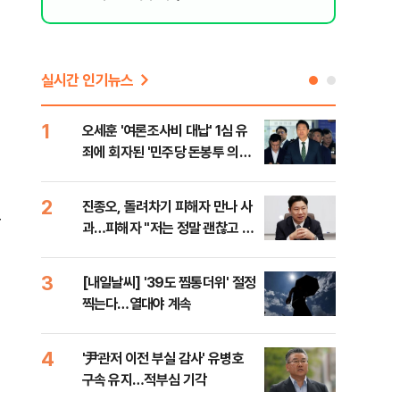
실시간 인기뉴스
1
6
오세훈 '여론조사비 대납' 1심 유
'외
죄에 회자된 '민주당 돈봉투 의
회동
혹'…왜?
것"
2
7
진종오, 돌려차기 피해자 만나 사
포스
요
과…피해자 "저는 정말 괜찮고 징
다…
계 원치 않아"
3
8
[내일날씨] '39도 찜통더위' 절정
북한
찍는다…열대야 계속
사일
발
4
9
'尹관저 이전 부실 감사' 유병호
"캐
구속 유지…적부심 기각
성 