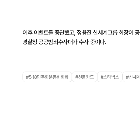
이후 이벤트를 중단했고, 정용진 신세계그룹 회장이 공
경찰청 공공범죄수사대가 수사 중이다.
#5·18민주화운동희화화
#선불카드
#스타벅스
#신세