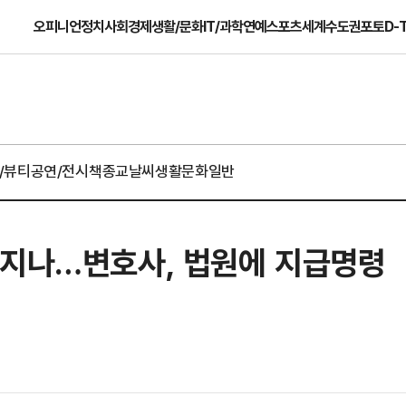
오피니언
정치
사회
경제
생활/문화
IT/과학
연예
스포츠
세계
수도권
포토
D-
/뷰티
공연/전시
책
종교
날씨
생활문화일반
번지나…변호사, 법원에 지급명령