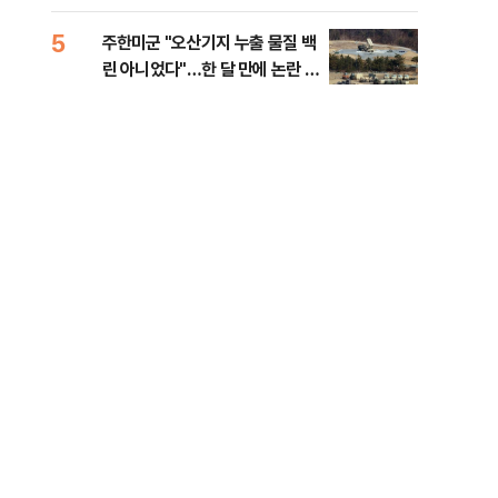
행적
5
10
주한미군 "오산기지 누출 물질 백
개정
린 아니었다"…한 달 만에 논란 진
무부
화
회