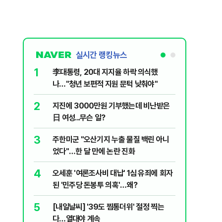
실시간 랭킹뉴스
1
6
李대통령, 20대 지지율 하락 의식했
'외통위원
나…"청년 보편적 지원 문턱 낮춰야"
동…"오로
2
7
지진에 3000만원 기부했는데 비난받은
美 '원화
日 여성...무슨 일?
입 날개 
3
8
주한미군 "오산기지 누출 물질 백린 아니
'화장실서
었다"…한 달 만에 논란 진화
기하던 男
4
9
오세훈 '여론조사비 대납' 1심 유죄에 회자
평생 뇌전
된 '민주당 돈봉투 의혹'…왜?
로 4명에
5
10
[내일날씨] '39도 찜통더위' 절정 찍는
정청래, 
다…열대야 계속
대고 대통