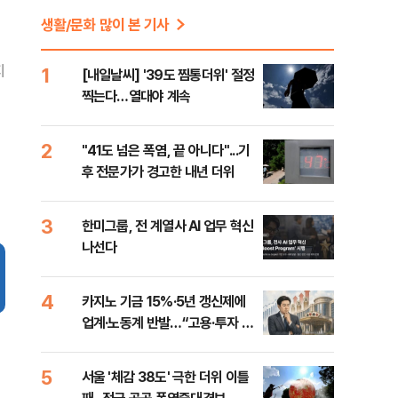
생활/문화 많이 본 기사
지
1
[내일날씨] '39도 찜통더위' 절정
찍는다…열대야 계속
2
"41도 넘은 폭염, 끝 아니다"...기
후 전문가가 경고한 내년 더위
3
한미그룹, 전 계열사 AI 업무 혁신
나선다
4
카지노 기금 15%·5년 갱신제에
업계·노동계 반발…“고용·투자 흔
들”
5
서울 '체감 38도' 극한 더위 이틀