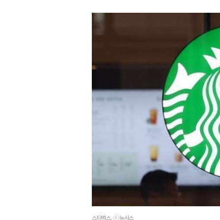
스타벅스. ⓒ뉴시스