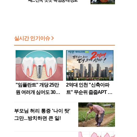
째...전국 곳곳 폭염중대경보