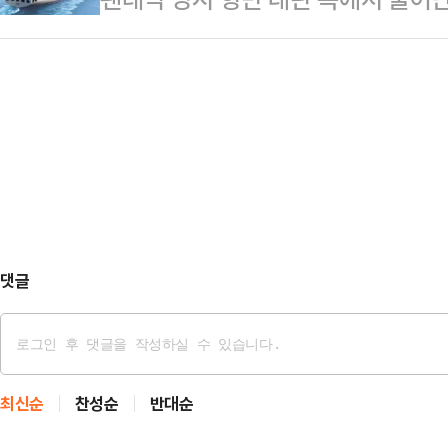
만 운동할 때 착용하는 옷과 신발이 
상을 넘어서 "회사 주인이 누구인가
법인은 4년간 해운사들에 그냥 내지 
어 "운동용품을 만들 때 흔히 사용되
은 피했지만…성과급 논쟁,…
는 배상 명령까지 받아냈다.미국 연
소재의 옷을 세탁하고 입을 때마다 
(Samsung Electronics Ame
말했다.입자가 매우 작은 미세플라스
인(Wan Hai Lines)을 상대로
통해 여러 장기에 …
했다. 사건번호 26-06으로 배정된 
재된다.삼성전자 미국법인은 완하이가 
댓글
최신순
찬성순
반대순