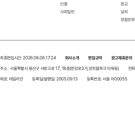
인물
종교
사회일반
날씨
생활문화
최종편집시간: 2026.08.08 17:24
회사소개
편집규약
광고제휴문의
주소 : 서울특별시 용산구 서빙고로 17, 18층(한강로3가,센트럴파크 타워동)
전화 
제호: 데일리안
등록일/발행일: 2005.09.13
등록번호: 서울 아00055