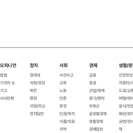
오피니언
정치
사회
경제
생활/문
칼럼
청와대
사건사고
금융
건강정보
기자의 눈
국회/정당
교육
증권
자동차/
기고
북한
노동
산업/재계
도로/교
시사만평
행정
언론
중기/벤처
여행/레
국방/외교
환경
부동산
음식/맛
정치일반
인권/복지
글로벌경제
패션/뷰
식품/의료
생활경제
공연/전
지역
경제일반
책