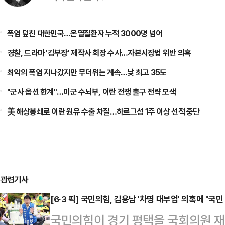
폭염 덮친 대한민국…온열질환자 누적 3000명 넘어
경찰, 드라마 '김부장' 제작사 회장 수사…자본시장법 위반 의혹
최악의 폭염 지나갔지만 무더위는 계속…낮 최고 35도
"군사 옵션 한계"…미군 수뇌부, 이란 전쟁 출구 전략 모색
美 해상봉쇄로 이란 원유 수출 차질…하르그섬 1주 이상 선적 중단
관련기사
[6·3 픽] 국민의힘, 김용남 '차명 대부업' 의혹에 "국
국민의힘이 경기 평택을 국회의원 