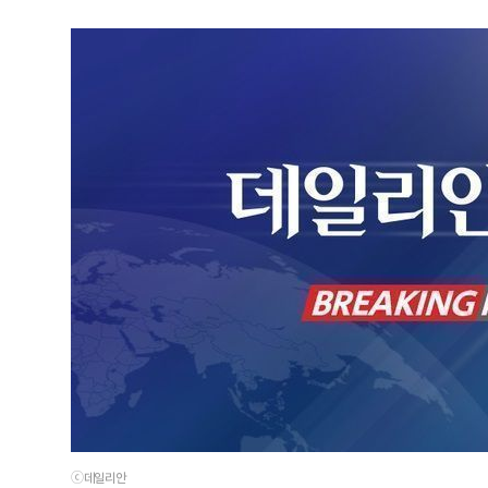
ⓒ데일리안