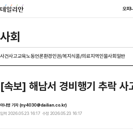
오피
사회
사건사고
교육
노동
언론
환경
인권/복지
식품/의료
지역
인물
사회일반
[속보] 해남서 경비행기 추락 사
이나영 기자 (ny4030@dailian.co.kr)
입력 2026.05.23 16:17 수정 2026.05.23 16:17