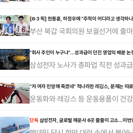
보가 타인 명의로 대부업체를 운영하
기된 데 대해 "국민을 상대로 한 기
[6·3 픽] 한동훈, 하정우에 "주적이 어디라고 생각하나
부산 북갑 국회의원 보궐선거에 출마
훈 국민의힘 중앙선거대책위원회 공보
민주당 후보를 향해 "주적이 어디라
을 위하는 척 표를 구걸하고, 뒤로는
23일 페이스북에 "민주당 정치인들
"회사 주인이 누구냐"…성과급이 던진 영업익 배분 논
이득을 챙겨온 자가 감히 국회의원이
삼성전자 노사가 총파업 직전 성과
니 북한이 주적이 아니라고 한다. 하
다.박 공보단장은 "김 후보는 이미
히려 확산되고 있다. 내부적으로는 
"'주적이 어디냐'는 대한민국 공직자
다는 폭로로 국민적 공분을 산…
부문과 모바일·가전 중심의 디바이스경
"저 여자 민망해 죽겠네" 적나라한 레깅스, 문제는 따
기자들에게 선거방해라고 고자질하면서
운동화와 레깅스 등 운동용품이 건강
이어지는 가운데, 외부에서는 "회사
기 생각이란 것이 없느냐"고 꼬집었다
다.16일 관련업계에 따르면 영국 스
느냐"는 주주권 논쟁까지 불거진다. 
하는 것"이라며 "북…
전문가인 니콜 딘은 최근 데일리메일
단독
삼성전자, 글로벌 해운사 6곳 줄줄이 고소…이번
직원 보상 재원으로 삼는 구조가 알
팬데믹 당시 항만 대란 속에서 불어